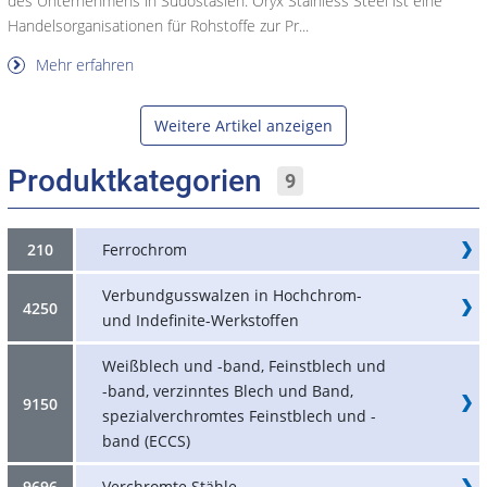
des Unternehmens in Südostasien. Oryx Stainless Steel ist eine
Handelsorganisationen für Rohstoffe zur Pr...
Mehr erfahren
Weitere Artikel anzeigen
Produktkategorien
9
210
Ferrochrom
Verbundgusswalzen in Hochchrom-
4250
und Indefinite-Werkstoffen
Weißblech und -band, Feinstblech und
-band, verzinntes Blech und Band,
9150
spezialverchromtes Feinstblech und -
band (ECCS)
9696
Verchromte Stähle