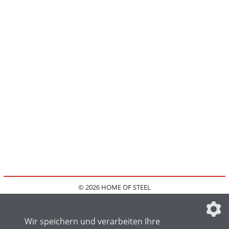
© 2026 HOME OF STEEL
HOME
KONTAKT
MEDIADATEN
DATENSCHUTZ
IMPRESSUM
FAQ
DATENSCHUTZEINSTELLUNGEN
Wir speichern und verarbeiten Ihre