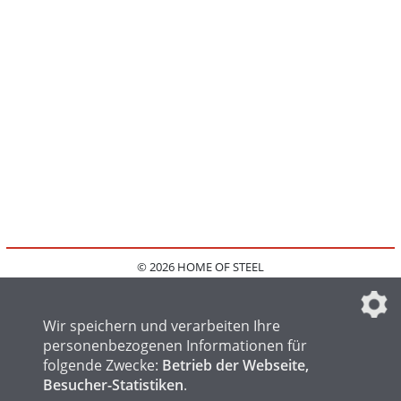
© 2026 HOME OF STEEL
HOME
KONTAKT
MEDIADATEN
DATENSCHUTZ
IMPRESSUM
FAQ
DATENSCHUTZEINSTELLUNGEN
Wir speichern und verarbeiten Ihre
personenbezogenen Informationen für
folgende Zwecke:
Betrieb der Webseite,
Besucher-Statistiken
.
HOME OF WELDING
HOME OF FOUNDRY