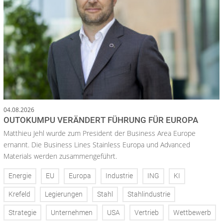
04.08.2026
OUTOKUMPU VERÄNDERT FÜHRUNG FÜR EUROPA
Matthieu Jehl wurde zum President der Business Area Europe
ernannt. Die Business Lines Stainless Europa und Advanced
Materials werden zusammengeführt.
Energie
EU
Europa
Industrie
ING
KI
Krefeld
Legierungen
Stahl
Stahlindustrie
Strategie
Unternehmen
USA
Vertrieb
Wettbewerb