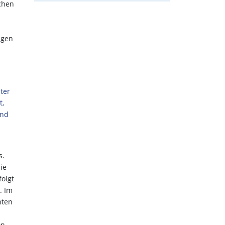
chen
igen
ter
t,
ind
s.
ie
folgt
. Im
nten
on