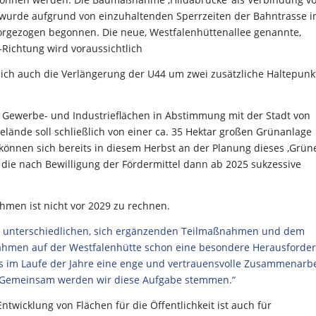
 wurde aufgrund von einzuhaltenden Sperrzeiten der Bahntrasse i
orgezogen begonnen. Die neue, Westfalenhüttenallee genannte,
Richtung wird voraussichtlich
leich auch die Verlängerung der U44 um zwei zusätzliche Haltepunk
 Gewerbe- und Industrieflächen in Abstimmung mit der Stadt von
lände soll schließlich von einer ca. 35 Hektar großen Grünanlage
können sich bereits in diesem Herbst an der Planung dieses ‚Grün
 die nach Bewilligung der Fördermittel dann ab 2025 sukzessive
hmen ist nicht vor 2029 zu rechnen.
von unterschiedlichen, sich ergänzenden Teilmaßnahmen und dem
ahmen auf der Westfalenhütte schon eine besondere Herausforde
dass im Laufe der Jahre eine enge und vertrauensvolle Zusammenarbe
. Gemeinsam werden wir diese Aufgabe stemmen.“
twicklung von Flächen für die Öffentlichkeit ist auch für