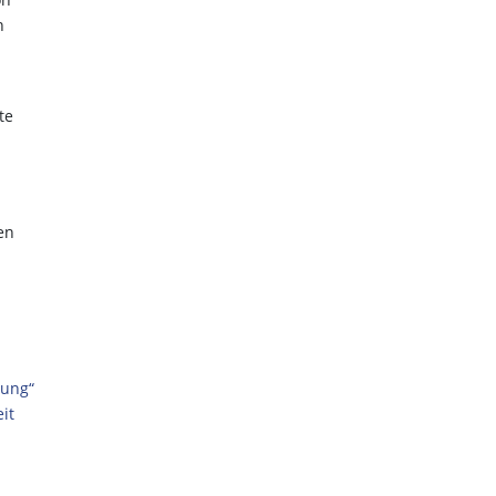
n
te
en
rung“
it