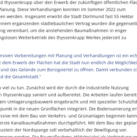
nd thyssenkrupp über den Erwerb der zukünftigen öffentlichen Flä
Planung. Diese Verhandlungen konnten im Sommer 2022 zum
en werden. Insgesamt erwirbt die Stadt Dortmund fast 55 Hektar
 einem ergänzenden städtebaulichen Vertrag wurden die gegenseit
nung vereinbart, um die anstehenden Baumaßnahmen in enger
slosen Weiterbetrieb des thyssenkrupp Werkes jederzeit zu
ensiven Vorbereitungen mit Planung und Verhandlungen ist ein ech
it dem Erwerb der Flächen hat die Stadt nun endlich die Möglichkei
und das Gelände zum Borsigviertel zu öffnen. Damit verbunden s
nd die Gesamtstadt.“
ch viel zu tun. Zunächst wird der durch die industrielle Nutzung
thyssenkrupp saniert und aufbereitet. Die Arbeiten laufen bereit
n ein Umlagerungsbauwerk eingebracht und mit spezieller Schutzfol
spunkt in die neuen Grünflächen integriert. Die Bodensanierung er
essive mit dem Bau von Verkehrs- und Grünanlagen beginnen kann
rste Kanalbaumaßnahmen durchgeführt. Mit dem Bau der gepla
ustein der Nordspange soll vorbehaltlich der Bewilligung von
egonnen werden. Die Baumaßnahme ‚Hildabrücke‘ als Verbindung v