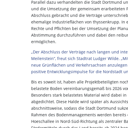
Parallel dazu verhandelten die Stadt Dortmund u
und die Umsetzung der gemeinsam erarbeiteten 
Abschluss gebracht und die Verträge unterschrieb
ehemalige Industrieflächen von thyssenkrupp. In
Rechte und Pflichten bei der Umsetzung der Pla
Abstimmung durchzuführen und dabei den reibung
ermöglichen.
„Der Abschluss der Verträge nach langen und int
Meilenstein“, freut sich Stadtrat Ludger Wilde. „M
neue Grünflächen und Verkehrsachsen anzulegen 
positive Entwicklungsimpulse für die Nordstadt u
Bis es soweit ist, haben alle Projektbeteiligten no
belastete Boden vereinbarungsgemäß bis 2026 von 
Besonders stark belastetes Material wird dabei i
abgedichtet. Diese Halde wird später als Aussicht
abschnittsweise, sodass die Stadt Dortmund sukz
Rahmen des Bodenmanagements werden bereits e
Hoeschallee in Nord-Süd-Richtung als zentraler Ba
Fördermitteln durch das Land bereits ab 2024 b