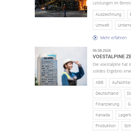
Leistungen im Bereic
Auszeichnung
Umwelt
Unter
Mehr erfahren
06.08.2026
VOESTALPINE ZE
Die voestalpine hat i
solides Ergebnis erwi
ABB
Aufsichtsr
Deutschland
D
Finanzierung
G
Kanada
Lagert
Produktion
Sch