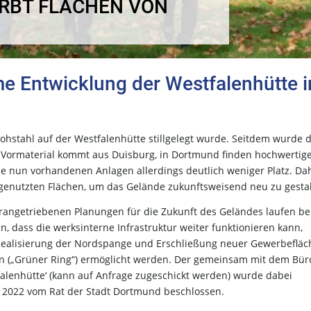
RBT FLÄCHEN VON
e Entwicklung der Westfalenhütte i
 Rohstahl auf der Westfalenhütte stillgelegt wurde. Seitdem wurde 
 Vormaterial kommt aus Duisburg, in Dortmund finden hochwertig
e nun vorhandenen Anlagen allerdings deutlich weniger Platz. Da
ngenutzten Flächen, um das Gelände zukunftsweisend neu zu gestal
rangetriebenen Planungen für die Zukunft des Geländes laufen be
en, dass die werksinterne Infrastruktur weiter funktionieren kann,
 Realisierung der Nordspange und Erschließung neuer Gewerbeflä
n („Grüner Ring“) ermöglicht werden. Der gemeinsam mit dem Bür
alenhütte‘ (kann auf Anfrage zugeschickt werden) wurde dabei
ni 2022 vom Rat der Stadt Dortmund beschlossen.