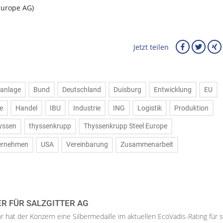
Europe AG)
Jetzt teilen
anlage
Bund
Deutschland
Duisburg
Entwicklung
EU
e
Handel
IBU
Industrie
ING
Logistik
Produktion
yssen
thyssenkrupp
Thyssenkrupp Steel Europe
ernehmen
USA
Vereinbarung
Zusammenarbeit
ER FÜR SALZGITTER AG
hr hat der Konzern eine Silbermedaille im aktuellen EcoVadis-Rating für 