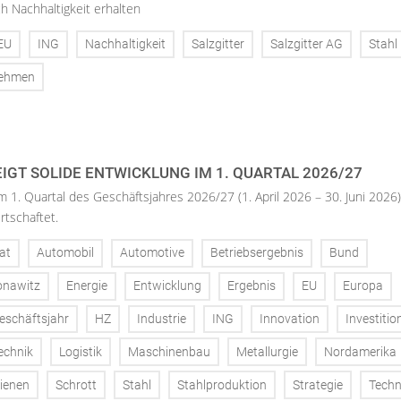
h Nachhaltigkeit erhalten
EU
ING
Nachhaltigkeit
Salzgitter
Salzgitter AG
Stahl
nehmen
IGT SOLIDE ENTWICKLUNG IM 1. QUARTAL 2026/27
m 1. Quartal des Geschäftsjahres 2026/27 (1. April 2026 – 30. Juni 2026)
rtschaftet.
at
Automobil
Automotive
Betriebsergebnis
Bund
onawitz
Energie
Entwicklung
Ergebnis
EU
Europa
eschäftsjahr
HZ
Industrie
ING
Innovation
Investitio
echnik
Logistik
Maschinenbau
Metallurgie
Nordamerika
ienen
Schrott
Stahl
Stahlproduktion
Strategie
Techn