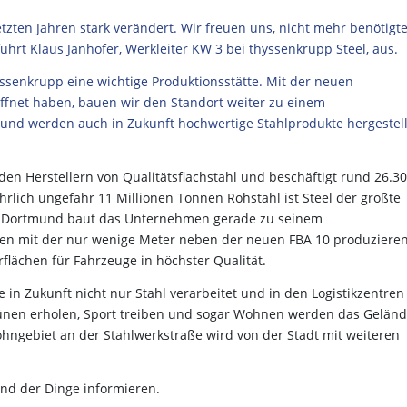
tzten Jahren stark verändert. Wir freuen uns, nicht mehr benötigt
ührt Klaus Janhofer, Werkleiter KW 3 bei thyssenkrupp Steel, aus.
yssenkrupp eine wichtige Produktionsstätte. Mit der neuen
ffnet haben, bauen wir den Standort weiter zu einem
nd werden auch in Zukunft hochwertige Stahlprodukte hergestell
en Herstellern von Qualitätsflachstahl und beschäftigt rund 26.3
rlich ungefähr 11 Millionen Tonnen Rohstahl ist Steel der größte
ort Dortmund baut das Unternehmen gerade zu seinem
n mit der nur wenige Meter neben der neuen FBA 10 produziere
rflächen für Fahrzeuge in höchster Qualität.
 in Zukunft nicht nur Stahl verarbeitet und in den Logistikzentren
ünen erholen, Sport treiben und sogar Wohnen werden das Geländ
hngebiet an der Stahlwerkstraße wird von der Stadt mit weiteren
nd der Dinge informieren.