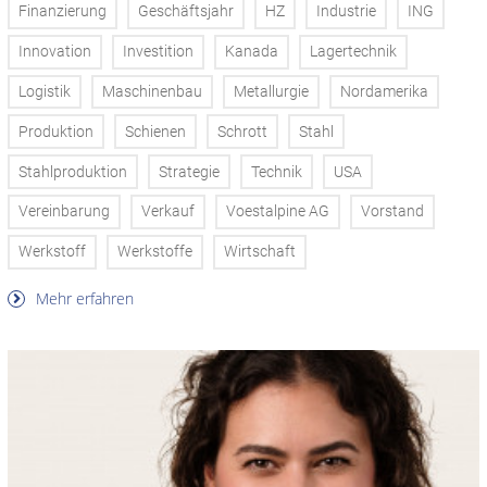
Finanzierung
Geschäftsjahr
HZ
Industrie
ING
Innovation
Investition
Kanada
Lagertechnik
Logistik
Maschinenbau
Metallurgie
Nordamerika
Produktion
Schienen
Schrott
Stahl
Stahlproduktion
Strategie
Technik
USA
Vereinbarung
Verkauf
Voestalpine AG
Vorstand
Werkstoff
Werkstoffe
Wirtschaft
Mehr erfahren