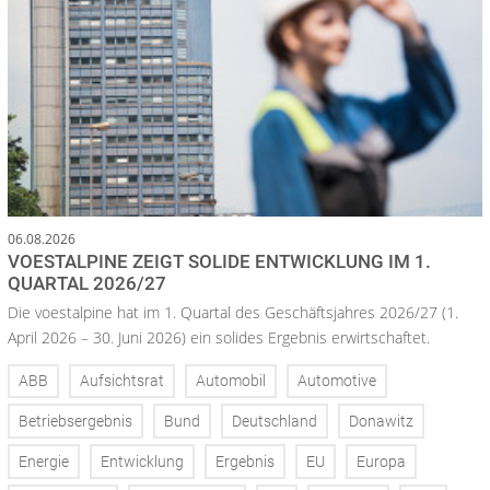
06.08.2026
VOESTALPINE ZEIGT SOLIDE ENTWICKLUNG IM 1.
QUARTAL 2026/27
Die voestalpine hat im 1. Quartal des Geschäftsjahres 2026/27 (1.
April 2026 – 30. Juni 2026) ein solides Ergebnis erwirtschaftet.
ABB
Aufsichtsrat
Automobil
Automotive
Betriebsergebnis
Bund
Deutschland
Donawitz
Energie
Entwicklung
Ergebnis
EU
Europa