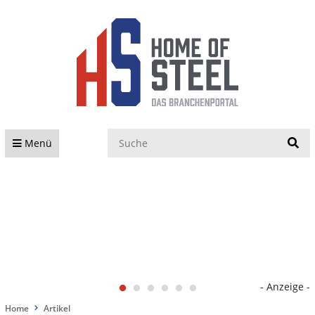
S
Menü
- Anzeige -
Home
Artikel