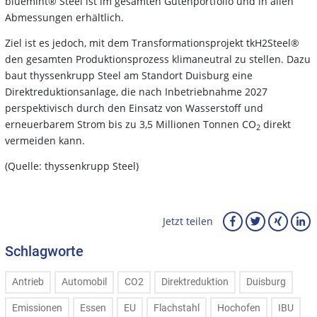
bluemint® Steel ist im gesamten Gütenportfolio und in allen
Abmessungen erhältlich.
Ziel ist es jedoch, mit dem Transformationsprojekt tkH2Steel®
den gesamten Produktionsprozess klimaneutral zu stellen. Dazu
baut thyssenkrupp Steel am Standort Duisburg eine
Direktreduktionsanlage, die nach Inbetriebnahme 2027
perspektivisch durch den Einsatz von Wasserstoff und
erneuerbarem Strom bis zu 3,5 Millionen Tonnen CO
direkt
2
vermeiden kann.
(Quelle: thyssenkrupp Steel)
Jetzt teilen
Schlagworte
Antrieb
Automobil
CO2
Direktreduktion
Duisburg
Emissionen
Essen
EU
Flachstahl
Hochofen
IBU