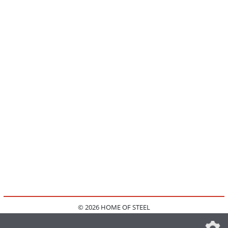
© 2026 HOME OF STEEL
HOME
KONTAKT
MEDIADATEN
DATENSCHUTZ
IMPRESSUM