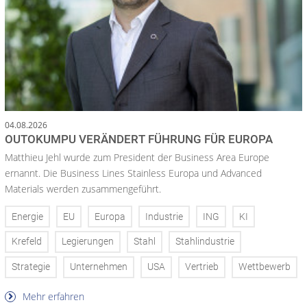
04.08.2026
OUTOKUMPU VERÄNDERT FÜHRUNG FÜR EUROPA
Matthieu Jehl wurde zum President der Business Area Europe
ernannt. Die Business Lines Stainless Europa und Advanced
Materials werden zusammengeführt.
Energie
EU
Europa
Industrie
ING
KI
Krefeld
Legierungen
Stahl
Stahlindustrie
Strategie
Unternehmen
USA
Vertrieb
Wettbewerb
Mehr erfahren