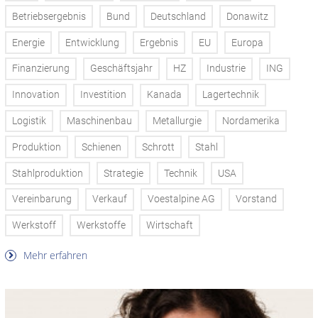
Betriebsergebnis
Bund
Deutschland
Donawitz
Energie
Entwicklung
Ergebnis
EU
Europa
Finanzierung
Geschäftsjahr
HZ
Industrie
ING
Innovation
Investition
Kanada
Lagertechnik
Logistik
Maschinenbau
Metallurgie
Nordamerika
Produktion
Schienen
Schrott
Stahl
Stahlproduktion
Strategie
Technik
USA
Vereinbarung
Verkauf
Voestalpine AG
Vorstand
Werkstoff
Werkstoffe
Wirtschaft
Mehr erfahren