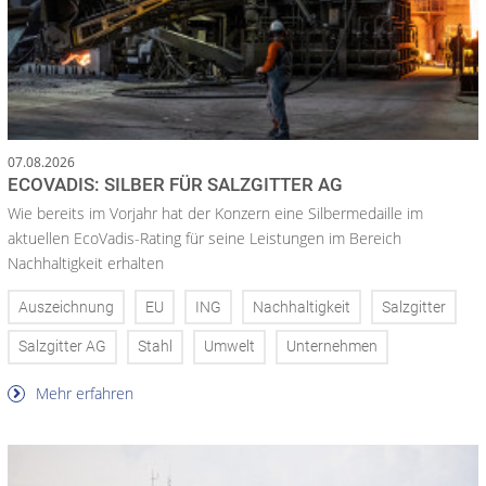
07.08.2026
ECOVADIS: SILBER FÜR SALZGITTER AG
Wie bereits im Vorjahr hat der Konzern eine Silbermedaille im
aktuellen EcoVadis-Rating für seine Leistungen im Bereich
Nachhaltigkeit erhalten
Auszeichnung
EU
ING
Nachhaltigkeit
Salzgitter
Salzgitter AG
Stahl
Umwelt
Unternehmen
Mehr erfahren