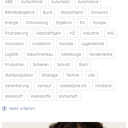
ABB
Aufsichtsrat
Automobil
Automotive
Betriebsergebnis
Bund
Deutschland
Donawitz
Energie
Entwicklung
Ergebnis
EU
Europa
Finanzierung
Geschäftsjahr
HZ
Industrie
ING
Innovation
Investition
Kanada
Lagertechnik
Logistik
Maschinenbau
Metallurgie
Nordamerika
Produktion
Schienen
Schrott
Stahl
Stahlproduktion
Strategie
Technik
USA
Vereinbarung
Verkauf
Voestalpine AG
Vorstand
Werkstoff
Werkstoffe
Wirtschaft
Mehr erfahren