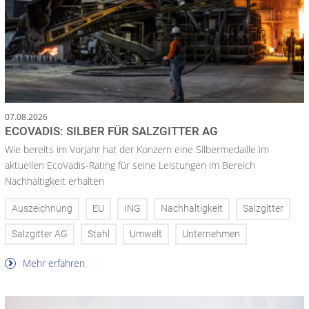
07.08.2026
ECOVADIS: SILBER FÜR SALZGITTER AG
Wie bereits im Vorjahr hat der Konzern eine Silbermedaille im
aktuellen EcoVadis-Rating für seine Leistungen im Bereich
Nachhaltigkeit erhalten
Auszeichnung
EU
ING
Nachhaltigkeit
Salzgitter
Salzgitter AG
Stahl
Umwelt
Unternehmen
Mehr erfahren