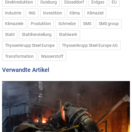
Direktreduktion
Duisburg
Düsseldorf
Erdgas
EU
Industrie
ING
Investition
Klima
Klimaziel
Klimaziele
Produktion
Schmelze
SMS
SMS group
Stahl
Stahlherstellung
Stahlwerk
Thyssenkrupp Steel Europe
Thyssenkrupp Steel Europe AG
Transformation
Wasserstoff
Verwandte Artikel