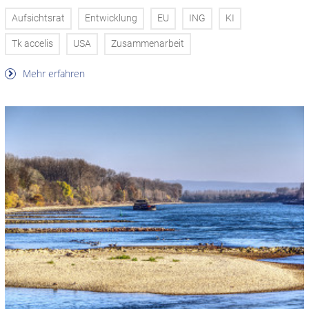
Aufsichtsrat
Entwicklung
EU
ING
KI
Tk accelis
USA
Zusammenarbeit
Mehr erfahren