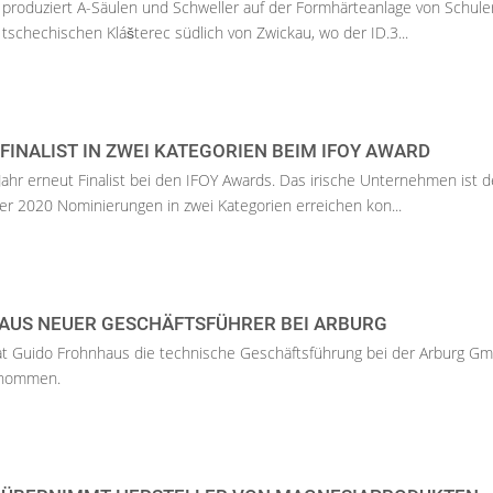
 produziert A-Säulen und Schweller auf der Formhärteanlage von Schule
tschechischen Klášterec südlich von Zwickau, wo der ID.3...
 FINALIST IN ZWEI KATEGORIEN BEIM IFOY AWARD
 Jahr erneut Finalist bei den IFOY Awards. Das irische Unternehmen ist d
 der 2020 Nominierungen in zwei Kategorien erreichen kon...
AUS NEUER GESCHÄFTSFÜHRER BEI ARBURG
hat Guido Frohnhaus die technische Geschäftsführung bei der Arburg G
rnommen.