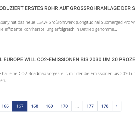
ODUZIERT ERSTES ROHR AUF GROSSROHRANLAGE DER SM
mpany hat das neue LSAW-Großrohrwerk (Longitudinal Submerged Arc W
e effiziente Rohrherstellung erfolgreich in Betrieb genomme...
 EUROPE WILL CO2-EMISSIONEN BIS 2030 UM 30 PROZ
e hat eine CO2-Roadmap vorgestellt, mit der die Emissionen bis 2030 
en.
166
167
168
169
170
...
177
178
›