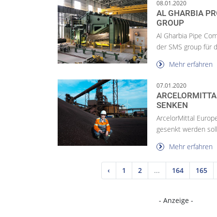
08.01.2020
AL GHARBIA PR
ROUP
Al Gharbia Pipe Co
der SMS group für di
Mehr erfahren
07.01.2020
ARCELORMITTAL
SENKEN
ArcelorMittal Europ
gesenkt werden soll
Mehr erfahren
‹
1
2
...
164
165
- Anzeige -