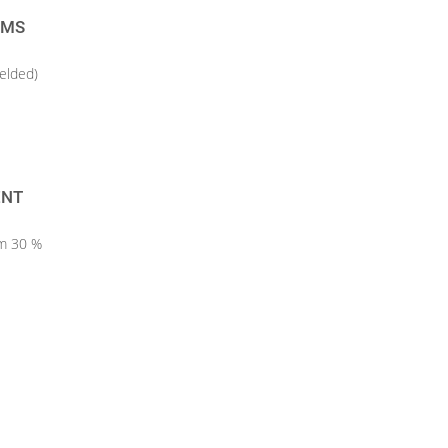
S G
elded)
ENT
um 30 %