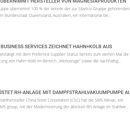
 ÜBERNIMMT HERSTELLER VON MAGNESIAPRODUKTEN
ruppe übernimmt 100 % der Anteile der zur Sibelco-Gruppe gehörenden
m Bundesstaat Queensland, Australien, ein international be...
 BUSINESS SERVICES ZEICHNET HAHN+KOLB AUS
stätigt mit dem Preferred-Supplier-Status bereits zum vierten Mal die
ung von Hahn+Kolb im Bereich „Werkzeuge“ sowie die nachhaltig...
RÜSTET RH-ANLAGE MIT DAMPFSTRAHLVAKUUMPUMPE A
tahlhersteller China Steel Corporation (CSC) hat die SMS Mevac, ein
S group, mit der Modernisierung der ältesten RH-Anlage im Stahlwe...