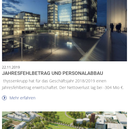
22.11.2019
JAHRESFEHLBETRAG UND PERSONALABBAU
thyssenkrupp hat für das Geschäftsjahr 2018/2019 einen
Jahresfehlbetrag erwirtschaftet. Der Nettoverlust lag bei -304 Mio €.
Mehr erfahren