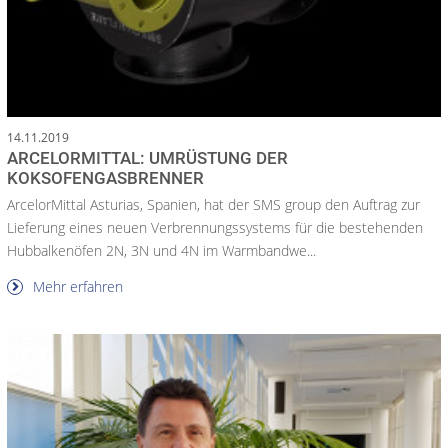
14.11.2019
ARCELORMITTAL: UMRÜSTUNG DER
KOKSOFENGASBRENNER
ArcelorMittal Asturias, Spanien, hat der SMS group den Auftrag zur
Lieferung eines neuen Verbrennungssystems für die bestehenden
Hubbalkenöfen 2N, 3N und 4N im Warmbandwe...
Mehr erfahren