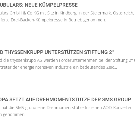
TUBULARS: NEUE KÜMPELPRESSE
ulars GmbH & Co KG mit Sitz in Kindberg, in der Steiermark, Österreich,
eferte Drei-Backen-Kümpelpresse in Betrieb genommen.
ND THYSSENKRUPP UNTERSTÜTZEN STIFTUNG 2°
und die thyssenkrupp AG werden Förderunternehmen bei der Stiftung 2°
treter der energieintensiven Industrie ein bedeutendes Zeic...
OPA SETZT AUF DREHMOMENTSTÜTZE DER SMS GROUP
a hat die SMS group eine Drehmomentstütze für einen AOD-Konverter
ieb genommen.