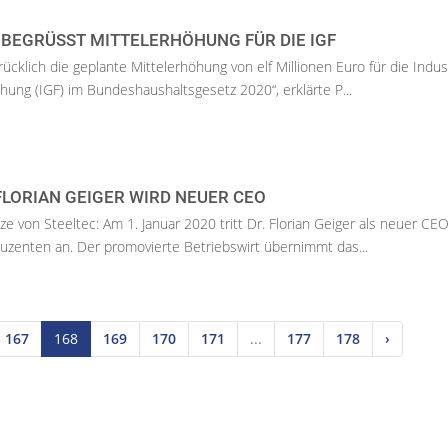
 BEGRÜSST MITTELERHÖHUNG FÜR DIE IGF
cklich die geplante Mittelerhöhung von elf Millionen Euro für die Indust
ung (IGF) im Bundeshaushaltsgesetz 2020“, erklärte P...
 FLORIAN GEIGER WIRD NEUER CEO
e von Steeltec: Am 1. Januar 2020 tritt Dr. Florian Geiger als neuer CEO
zenten an. Der promovierte Betriebswirt übernimmt das...
167
168
169
170
171
...
177
178
›