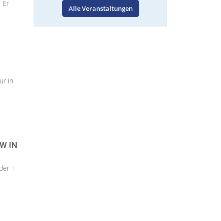
 Er
Alle Veranstaltungen
ur in
W IN
der T-