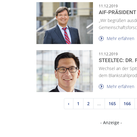
11.12.2019
AIF-PRÄSIDENT
„Wir begrüßen ausdrü
Gemeinschaftsforsch
Mehr erfahren
11.12.2019
STEELTEC: DR.
Wechsel an der Spitz
dem Blankstahlprodu
Mehr erfahren
‹
1
2
...
165
166
- Anzeige -