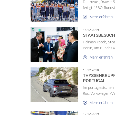
Der neue „Drawer 55
fertigt “ SBQ-Runds
Mehr erfahren
16.12.2019
STAATSBESUCH 
Halimah Yacob, Staa
Berlin, um Bundeska
Mehr erfahren
13.12.2019
THYSSENKRUPP 
PORTUGAL
Im portugiesischen 
Roc. Volkswagen (VW
Mehr erfahren
12.12.2019