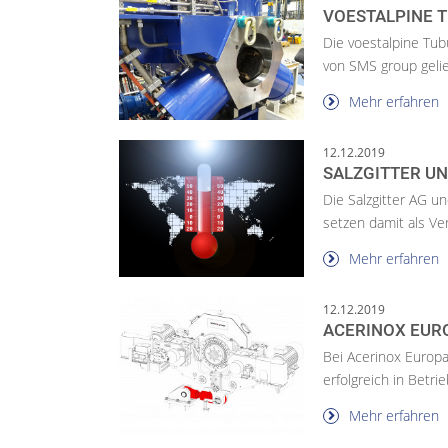
VOESTALPINE 
Die voestalpine Tub
von SMS group geli
Mehr erfahren
12.12.2019
SALZGITTER U
Die Salzgitter AG 
setzen damit als Ver
Mehr erfahren
12.12.2019
ACERINOX EUR
Bei Acerinox Europ
erfolgreich in Betr
Mehr erfahren