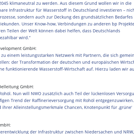
 2045 klimaneutral zu werden. Aus diesem Grund wollen wir in die
e Infrastruktur für Wasserstoff in Deutschland investieren – nic
rozesse, sondern auch zur Deckung des grundsätzlichen Bedarfes
triekunden. Unser Know-how, Verbindungen zu anderen bp Projekt
en Teilen der Welt können dabei helfen, dass Deutschlands
ezahlbar wird.“
Development GmbH:
t zu einem leistungsstarken Netzwerk mit Partnern, die sich geme
ellen: der Transformation der deutschen und europäischen Wirtsc
ne funktionierende Wasserstoff-Wirtschaft auf. Hierzu laden wir a
Oelleitung GmbH:
ohöl. Nun will NWO zusätzlich auch Teil der lückenlosen Versorg
figen Trend der Raffinerieversorgung mit Rohöl entgegenzuwirken.
 ihrer Alleinstellungsmerkmale Chancen, Knotenpunkt für ‚grüne‘
GmbH:
erentwicklung der Infrastruktur zwischen Niedersachen und NRW,