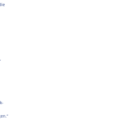
die
,
k-
en.“