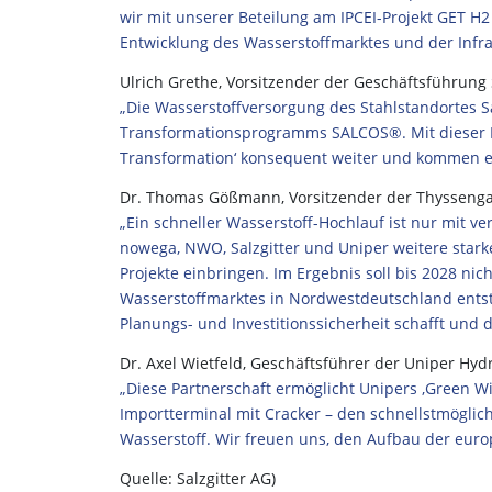
wir mit unserer Beteilung am IPCEI-Projekt GET H2
Entwicklung des Wasserstoffmarktes und der Infra
Ulrich Grethe, Vorsitzender der Geschäftsführung 
„Die Wasserstoffversorgung des Stahlstandortes Sa
Transformationsprogramms SALCOS®. Mit dieser Ko
Transformation‘ konsequent weiter und kommen ein
Dr. Thomas Gößmann, Vorsitzender der Thyssenga
„Ein schneller Wasserstoff-Hochlauf ist nur mit ve
nowega, NWO, Salzgitter und Uniper weitere star
Projekte einbringen. Im Ergebnis soll bis 2028 ni
Wasserstoffmarktes in Nordwestdeutschland entste
Planungs- und Investitionssicherheit schafft und de
Dr. Axel Wietfeld, Geschäftsführer der Uniper H
„Diese Partnerschaft ermöglicht Unipers ‚Green 
Importterminal mit Cracker – den schnellstmögli
Wasserstoff. Wir freuen uns, den Aufbau der euro
Quelle: Salzgitter AG)