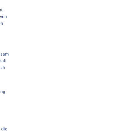
ht
 von
en
insam
haft
uch
ung
 die