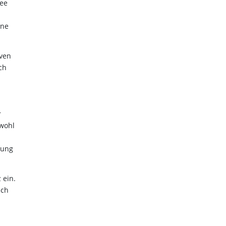
see
ine
ven
ch
r
owohl
dung
 ein.
ich