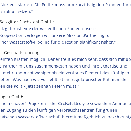
 Nukleus starten. Die Politik muss nun kurzfristig den Rahmen für 
struktur setzen.“
Salzgitter Flachstahl GmbH:
lzgitter ist eine der wesentlichen Säulen unseres
operation verfolgen wir unsere Mission ‚Partnering for
er Wasserstoff-Pipeline für die Region signifikant näher.“
s-Geschäftsführung:
reinten Kräften möglich. Daher freut es mich sehr, dass sich mit bp
ke Partner mit uns zusammengetan haben und ihre Expertise und
cht mehr und nicht weniger als ein zentrales Element des künftigen
hen. Was nach wie vor fehlt ist ein regulatorischer Rahmen, der
n die Politik jetzt zeitnah liefern muss.“
ydrogen GmbH:
Wilhelmshaven‘-Projekten – der Großelektrolyse sowie dem Ammonia
chen Zugang zu den künftigen Verbrauchszentren für grünen
päischen Wasserstoffwirtschaft hiermit maßgeblich zu beschleunig