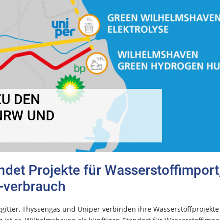
U DEN
NRW UND
det Projekte für Wasserstoffimport,
 -verbrauch
itter, Thyssengas und Uniper verbinden ihre Wasserstoffprojekte