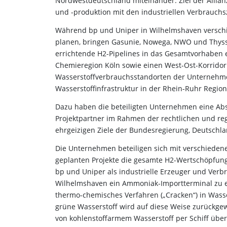
Nordwestdeutschland miteinander. Ziel der Allianz
und -produktion mit den industriellen Verbrauch
Während bp und Uniper in Wilhelmshaven verschi
planen, bringen Gasunie, Nowega, NWO und Thyss
errichtende H2-Pipelines in das Gesamtvorhaben 
Chemieregion Köln sowie einen West-Ost-Korridor
Wasserstoffverbrauchsstandorten der Unternehme
Wasserstoffinfrastruktur in der Rhein-Ruhr Regio
Dazu haben die beteiligten Unternehmen eine Absic
Projektpartner im Rahmen der rechtlichen und re
ehrgeizigen Ziele der Bundesregierung, Deutschla
Die Unternehmen beteiligen sich mit verschiedene
geplanten Projekte die gesamte H2-Wertschöpfungske
bp und Uniper als industrielle Erzeuger und Verb
Wilhelmshaven ein Ammoniak-Importterminal zu er
thermo-chemisches Verfahren („Cracken“) in Wass
grüne Wasserstoff wird auf diese Weise zurückge
von kohlenstoffarmem Wasserstoff per Schiff übe