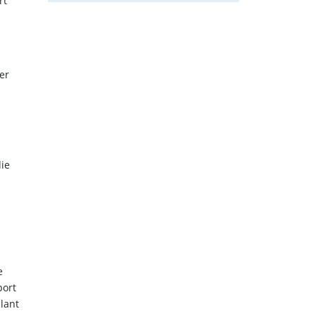
rt
er
ie
e
port
lant