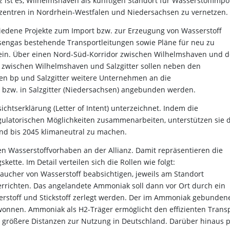
 ist es, Wilhelmshaven als künftigen Standort für Wasserstoffimpo
szentren in Nordrhein-Westfalen und Niedersachsen zu vernetzen.
edene Projekte zum Import bzw. zur Erzeugung von Wasserstoff
engas bestehende Transportleitungen sowie Pläne für neu zu
ein. Über einen Nord-Süd-Korridor zwischen Wilhelmshaven und d
 zwischen Wilhelmshaven und Salzgitter sollen neben den
n bp und Salzgitter weitere Unternehmen an die
n bzw. in Salzgitter (Niedersachsen) angebunden werden.
htserklärung (Letter of Intent) unterzeichnet. Indem die
gulatorischen Möglichkeiten zusammenarbeiten, unterstützen sie d
nd bis 2045 klimaneutral zu machen.
n Wasserstoffvorhaben an der Allianz. Damit repräsentieren die
tte. Im Detail verteilen sich die Rollen wie folgt:
raucher von Wasserstoff beabsichtigen, jeweils am Standort
richten. Das angelandete Ammoniak soll dann vor Ort durch ein
erstoff und Stickstoff zerlegt werden. Der im Ammoniak gebunden
wonnen. Ammoniak als H2-Träger ermöglicht den effizienten Trans
r größere Distanzen zur Nutzung in Deutschland. Darüber hinaus p