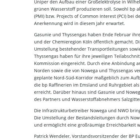
Uniper den Aufbau einer Großelektrolyse in Wilh
grünen Wasserstoff produzieren soll. Sowohl bp al
(PMI) bzw. Projects of Common Interest (PCI) bei
Anerkennung wird in diesem Jahr erwartet.
Gasunie und Thyssengas haben Ende Februar ihre
und der Chemieregion Köln öffentlich gemacht. Di
Umstellung bestehender Transportleitungen sowi
Thyssengas haben für ihre jeweiligen Teilabschnit
Kommission eingereicht. Durch eine Anbindung an
Norden sowie die von Nowega und Thyssengas veran
geplante Nord-Süd-Korridor maßgeblich zum Aufba
die bp Raffinerien im Emsland und Ruhrgebiet als
erreicht. Darüber hinaus sind Gasunie und Nowe
des Partners und Wasserstoffabnehmers Salzgitter
Die Infrastrukturbetreiber Nowega und NWO bringe
Die Umstellung der Bestandsleitungen durch No
und ermöglicht eine großräumige Erreichbarkeit w
Patrick Wendeler, Vorstandsvorsitzender der BP E