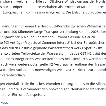
elmshaven, welche mit Hilfe von Offshore-Windstrom aus der Nord
s auch Uniper haben ihre Vorhaben als Projects of Mutual Interest
 der Europäischen Kommission eingereicht. Die Entscheidung über e
 Planungen für einen H2-Nord-Süd-Korridor zwischen Wilhelmsha
e rund 400 Kilometer lange Transportverbindung soll bis 2028 dur
e ergänzenden Neubau entstehen. Sowohl Gasunie als auch
te PCI-Anträge (Projects of Common Interest) bei der Europäischen
 das durch Gasunie geplante Wasserstoffnetzwerk Hyperlink im
tworteten Teilprojekte der Wasserstoffinitiative GET H2 trägt de
u eines integrierten Wasserstoffnetzes bei. Hierdurch werden s
 auch viele weitere potenzielle H2-Verbraucher entlang der Trasse
ga für den Aufbau des notwendigen West-Ost-Korridors zur Anbin
 verantwortlich.
n ebenfalls Teile ihres bestehenden Leitungsnetzes in die Allianz
wega und NWO vermindert den notwendigen Neubaubedarf erhebl
eiterer Ein- und Ausspeiser.
uropa SE: