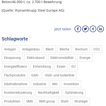
Beton/46.000 t; ca. 2.700 t Bewehrung
(Quelle: thyssenkrupp Steel Europe AG)
Jetzt teilen
Schlagworte
Anlagen
Anlagenbau
Blech
Bleche
Bochum
CO2
Einsparung
Elektroband
Elektromobilität
Energie
Energieeffizienz
Entwicklung
Essen
EU
Flachprodukte
Glüh-
Glüh- und Isolierlinie
Inbetriebnahme
Industrie
ING
Investition
Kostenreduzierung
Nachhaltigkeit
Optimierung
Produktion
SMS
SMS group
Stahl
Strategie