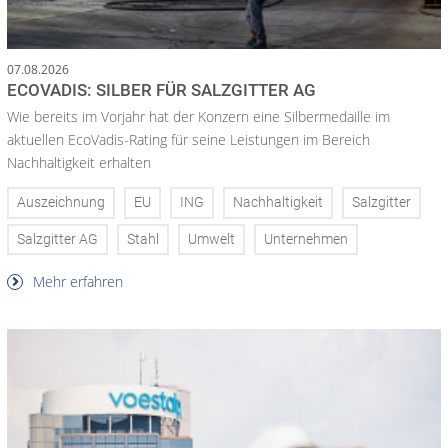
07.08.2026
ECOVADIS: SILBER FÜR SALZGITTER AG
Wie bereits im Vorjahr hat der Konzern eine Silbermedaille im
aktuellen EcoVadis-Rating für seine Leistungen im Bereich
Nachhaltigkeit erhalten
Auszeichnung
EU
ING
Nachhaltigkeit
Salzgitter
Salzgitter AG
Stahl
Umwelt
Unternehmen
Mehr erfahren