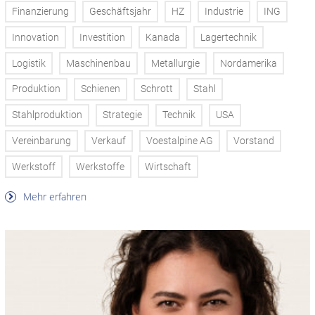
Finanzierung
Geschäftsjahr
HZ
Industrie
ING
Innovation
Investition
Kanada
Lagertechnik
Logistik
Maschinenbau
Metallurgie
Nordamerika
Produktion
Schienen
Schrott
Stahl
Stahlproduktion
Strategie
Technik
USA
Vereinbarung
Verkauf
Voestalpine AG
Vorstand
Werkstoff
Werkstoffe
Wirtschaft
Mehr erfahren