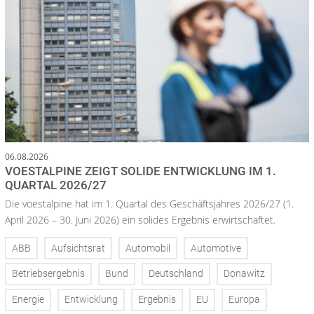
06.08.2026
VOESTALPINE ZEIGT SOLIDE ENTWICKLUNG IM 1.
QUARTAL 2026/27
Die voestalpine hat im 1. Quartal des Geschäftsjahres 2026/27 (1.
April 2026 – 30. Juni 2026) ein solides Ergebnis erwirtschaftet.
ABB
Aufsichtsrat
Automobil
Automotive
Betriebsergebnis
Bund
Deutschland
Donawitz
Energie
Entwicklung
Ergebnis
EU
Europa