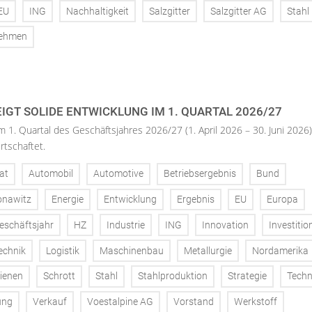
EU
ING
Nachhaltigkeit
Salzgitter
Salzgitter AG
Stahl
nehmen
IGT SOLIDE ENTWICKLUNG IM 1. QUARTAL 2026/27
m 1. Quartal des Geschäftsjahres 2026/27 (1. April 2026 – 30. Juni 2026)
rtschaftet.
at
Automobil
Automotive
Betriebsergebnis
Bund
onawitz
Energie
Entwicklung
Ergebnis
EU
Europa
eschäftsjahr
HZ
Industrie
ING
Innovation
Investitio
echnik
Logistik
Maschinenbau
Metallurgie
Nordamerika
ienen
Schrott
Stahl
Stahlproduktion
Strategie
Techn
ung
Verkauf
Voestalpine AG
Vorstand
Werkstoff