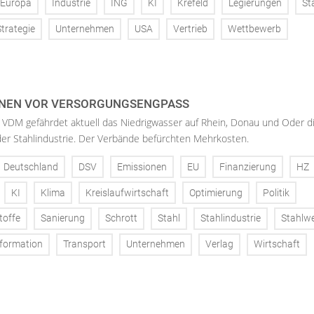
Europa
Industrie
ING
KI
Krefeld
Legierungen
St
Strategie
Unternehmen
USA
Vertrieb
Wettbewerb
NEN VOR VERSORGUNGSENGPASS
 VDM gefährdet aktuell das Niedrigwasser auf Rhein, Donau und Oder d
der Stahlindustrie. Der Verbände befürchten Mehrkosten.
Deutschland
DSV
Emissionen
EU
Finanzierung
HZ
KI
Klima
Kreislaufwirtschaft
Optimierung
Politik
toffe
Sanierung
Schrott
Stahl
Stahlindustrie
Stahlw
formation
Transport
Unternehmen
Verlag
Wirtschaft