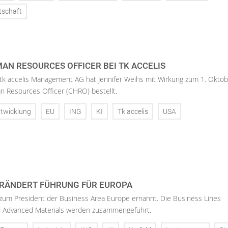
tschaft
AN RESOURCES OFFICER BEI TK ACCELIS
 tk accelis Management AG hat Jennifer Weihs mit Wirkung zum 1. Oktob
n Resources Officer (CHRO) bestellt.
twicklung
EU
ING
KI
Tk accelis
USA
RÄNDERT FÜHRUNG FÜR EUROPA
 zum President der Business Area Europe ernannt. Die Business Lines
d Advanced Materials werden zusammengeführt.