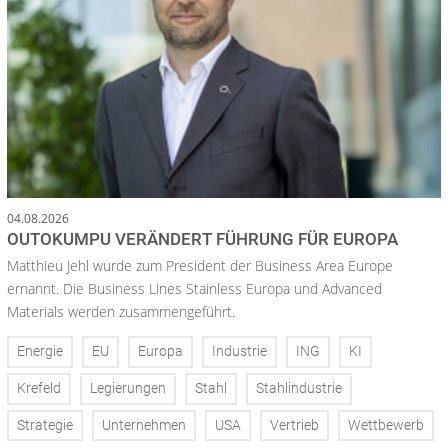
04.08.2026
OUTOKUMPU VERÄNDERT FÜHRUNG FÜR EUROPA
Matthieu Jehl wurde zum President der Business Area Europe
ernannt. Die Business Lines Stainless Europa und Advanced
Materials werden zusammengeführt.
Energie
EU
Europa
Industrie
ING
KI
Krefeld
Legierungen
Stahl
Stahlindustrie
Strategie
Unternehmen
USA
Vertrieb
Wettbewerb