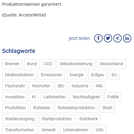
Produktionsweisen garantiert.
(Quelle: ArcelorMittal)
Jetzt teilen
Schlagworte
Bremen
Bund
CO2
Dekarbonisierung
Deutschland
Direktreduktion
Emissionen
Energie
Erdgas
EU
Flachstahl
Hochofen
IBU
Industrie
ING
Investition
KI
Lieferketten
Nachhaltigkeit
Politik
Produktion
Roheisen
Roheisenproduktion
Stahl
Stahlerzeugung
Stahlproduktion
Stahlwerk
Transformation
Umwelt
Unternehmen
USA