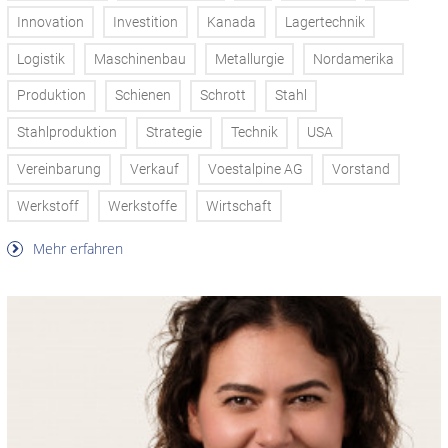
Innovation
Investition
Kanada
Lagertechnik
Logistik
Maschinenbau
Metallurgie
Nordamerika
Produktion
Schienen
Schrott
Stahl
Stahlproduktion
Strategie
Technik
USA
Vereinbarung
Verkauf
Voestalpine AG
Vorstand
Werkstoff
Werkstoffe
Wirtschaft
Mehr erfahren