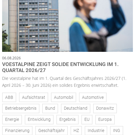
06.08.2026
VOESTALPINE ZEIGT SOLIDE ENTWICKLUNG IM 1.
QUARTAL 2026/27
Die voestalpine hat im 1. Quartal des Geschäftsjahres 2026/27 (1.
April 2026 – 30. Juni 2026) ein solides Ergebnis erwirtschaftet.
ABB
Aufsichtsrat
Automobil
Automotive
Betriebsergebnis
Bund
Deutschland
Donawitz
Energie
Entwicklung
Ergebnis
EU
Europa
Finanzierung
Geschäftsjahr
HZ
Industrie
ING