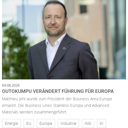
04.08.2026
OUTOKUMPU VERÄNDERT FÜHRUNG FÜR EUROPA
Matthieu Jehl wurde zum President der Business Area Europe
ernannt. Die Business Lines Stainless Europa und Advanced
Materials werden zusammengeführt.
Energie
EU
Europa
Industrie
ING
KI