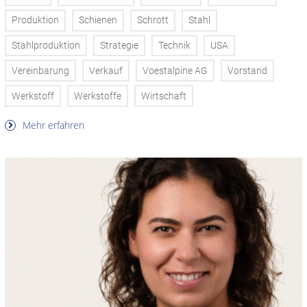
Produktion
Schienen
Schrott
Stahl
Stahlproduktion
Strategie
Technik
USA
Vereinbarung
Verkauf
Voestalpine AG
Vorstand
Werkstoff
Werkstoffe
Wirtschaft
Mehr erfahren