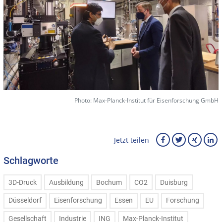
Photo: Max-Planck-Institut für Eisenforschung GmbH
Jetzt teilen
Schlagworte
3D-Druck
Ausbildung
Bochum
CO2
Duisburg
Düsseldorf
Eisenforschung
Essen
EU
Forschung
Gesellschaft
Industrie
ING
Max-Planck-Institut