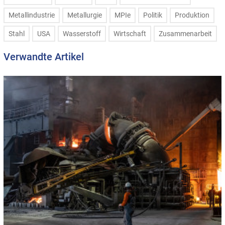
Metallindustrie
Metallurgie
MPIe
Politik
Produktion
Stahl
USA
Wasserstoff
Wirtschaft
Zusammenarbeit
Verwandte Artikel