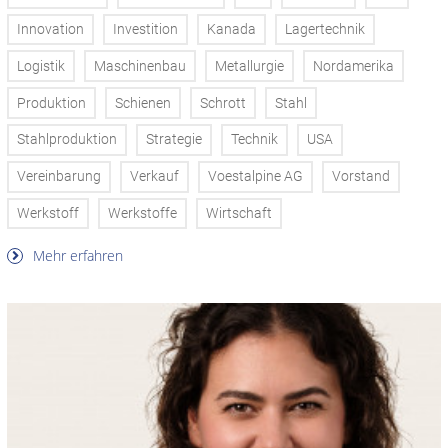
Innovation
Investition
Kanada
Lagertechnik
Logistik
Maschinenbau
Metallurgie
Nordamerika
Produktion
Schienen
Schrott
Stahl
Stahlproduktion
Strategie
Technik
USA
Vereinbarung
Verkauf
Voestalpine AG
Vorstand
Werkstoff
Werkstoffe
Wirtschaft
Mehr erfahren