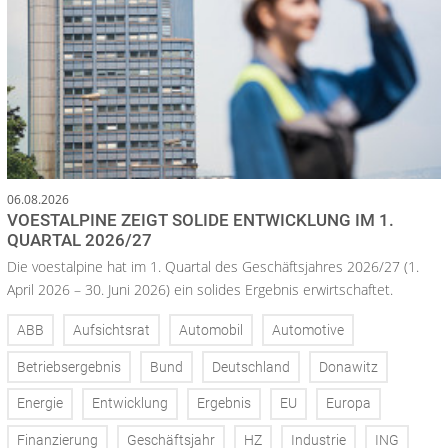
06.08.2026
VOESTALPINE ZEIGT SOLIDE ENTWICKLUNG IM 1.
QUARTAL 2026/27
Die voestalpine hat im 1. Quartal des Geschäftsjahres 2026/27 (1.
April 2026 – 30. Juni 2026) ein solides Ergebnis erwirtschaftet.
ABB
Aufsichtsrat
Automobil
Automotive
Betriebsergebnis
Bund
Deutschland
Donawitz
Energie
Entwicklung
Ergebnis
EU
Europa
Finanzierung
Geschäftsjahr
HZ
Industrie
ING