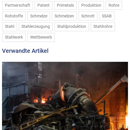
Partnerschaft
Patent
Primetals
Produktion
Rohre
Rohstoffe
Schmelze
Schmelzen
Schrott
SSAB
Stahl
Stahlerzeugung
Stahlproduktion
Stahlrohre
Stahlwerk
Wettbewerb
Verwandte Artikel