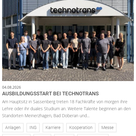
04.08.2026
AUSBILDUNGSSTART BEI TECHNOTRANS
Am Hauptsitz in Sassenberg treten 18 Fachkräfte von morgen ihre
Lehre oder ihr duales Studium an. Weitere Talente beginnen an den
Standorten Meinerzhagen, Bad Doberan und...
Anlagen
ING
Karriere
Kooperation
Messe