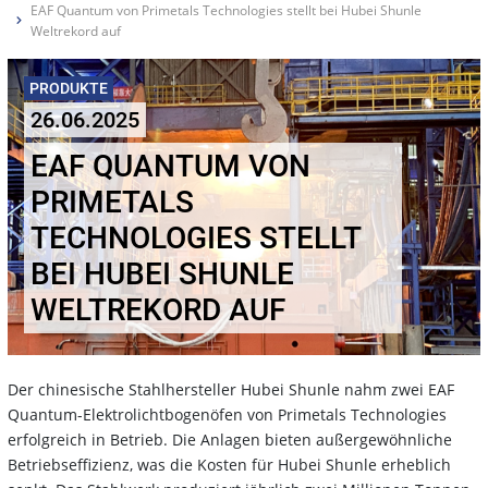
EAF Quantum von Primetals Technologies stellt bei Hubei Shunle
Weltrekord auf
PRODUKTE
26.06.2025
EAF QUANTUM VON
PRIMETALS
TECHNOLOGIES STELLT
BEI HUBEI SHUNLE
WELTREKORD AUF
Der chinesische Stahlhersteller Hubei Shunle nahm zwei EAF
Quantum-Elektrolichtbogenöfen von Primetals Technologies
erfolgreich in Betrieb. Die Anlagen bieten außergewöhnliche
Betriebseffizienz, was die Kosten für Hubei Shunle erheblich