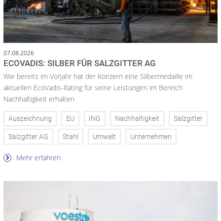
07.08.2026
ECOVADIS: SILBER FÜR SALZGITTER AG
Wie bereits im Vorjahr hat der Konzern eine Silbermedaille im
aktuellen EcoVadis-Rating für seine Leistungen im Bereich
Nachhaltigkeit erhalten
Auszeichnung
EU
ING
Nachhaltigkeit
Salzgitter
Salzgitter AG
Stahl
Umwelt
Unternehmen
Mehr erfahren