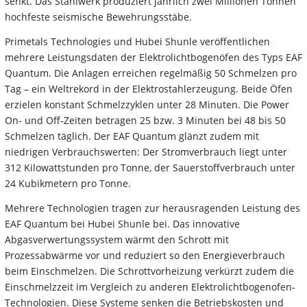
senkt. Das Stahlwerk produziert jährlich zwei Millionen Tonnen
hochfeste seismische Bewehrungsstäbe.
Primetals Technologies und Hubei Shunle veröffentlichen
mehrere Leistungsdaten der Elektrolichtbogenöfen des Typs EAF
Quantum. Die Anlagen erreichen regelmäßig 50 Schmelzen pro
Tag – ein Weltrekord in der Elektrostahlerzeugung. Beide Öfen
erzielen konstant Schmelzzyklen unter 28 Minuten. Die Power
On- und Off-Zeiten betragen 25 bzw. 3 Minuten bei 48 bis 50
Schmelzen täglich. Der EAF Quantum glänzt zudem mit
niedrigen Verbrauchswerten: Der Stromverbrauch liegt unter
312 Kilowattstunden pro Tonne, der Sauerstoffverbrauch unter
24 Kubikmetern pro Tonne.
Mehrere Technologien tragen zur herausragenden Leistung des
EAF Quantum bei Hubei Shunle bei. Das innovative
Abgasverwertungssystem wärmt den Schrott mit
Prozessabwärme vor und reduziert so den Energieverbrauch
beim Einschmelzen. Die Schrottvorheizung verkürzt zudem die
Einschmelzzeit im Vergleich zu anderen Elektrolichtbogenofen-
Technologien. Diese Systeme senken die Betriebskosten und