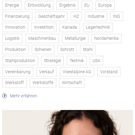
Energie
Entwicklung
Ergebnis
EU
Europa
Finanzierung
Geschäftsjahr
HZ
Industrie
ING
Innovation
Investition
Kanada
Lagertechnik
Logistik
Maschinenbau
Metallurgie
Nordamerika
Produktion
Schienen
Schrott
Stahl
Stahlproduktion
Strategie
Technik
USA
Vereinbarung
Verkauf
Voestalpine AG
Vorstand
Werkstoff
Werkstoffe
Wirtschaft
Mehr erfahren