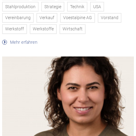
Stahlproduktion
Strategie
Technik
USA
Vereinbarung
Verkauf
Voestalpine AG
Vorstand
Werkstoff
Werkstoffe
Wirtschaft
Mehr erfahren