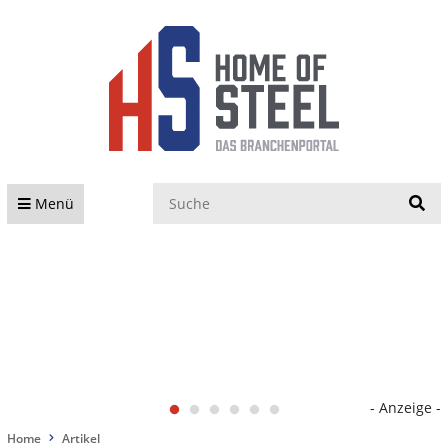
S
Menü
- Anzeige -
Home
Artikel