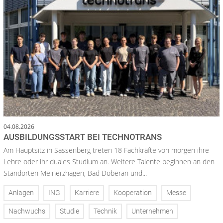
04.08.2026
AUSBILDUNGSSTART BEI TECHNOTRANS
Am Hauptsitz in Sassenberg treten 18 Fachkräfte von morgen ihre
Lehre oder ihr duales Studium an. Weitere Talente beginnen an den
Standorten Meinerzhagen, Bad Doberan und...
Anlagen
ING
Karriere
Kooperation
Messe
Nachwuchs
Studie
Technik
Unternehmen