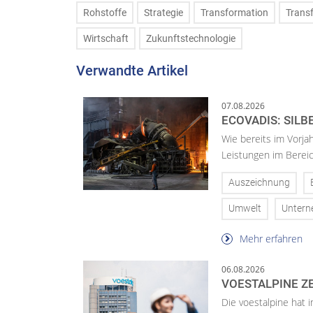
Rohstoffe
Strategie
Transformation
Trans
Wirtschaft
Zukunftstechnologie
Verwandte Artikel
07.08.2026
ECOVADIS: SILB
Wie bereits im Vorja
Leistungen im Bereic
Auszeichnung
Umwelt
Unter
Mehr erfahren
06.08.2026
VOESTALPINE ZE
Die voestalpine hat i