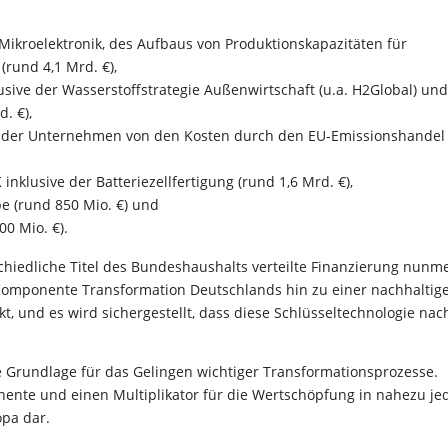
ikroelektronik, des Aufbaus von Produktionskapazitäten für
rund 4,1 Mrd. €),
usive der Wasserstoffstrategie Außenwirtschaft (u.a. H2Global) und
. €),
g der Unternehmen von den Kosten durch den EU-Emissionshandel
nklusive der Batteriezellfertigung (rund 1,6 Mrd. €),
be (rund 850 Mio. €) und
0 Mio. €).
schiedliche Titel des Bundeshaushalts verteilte Finanzierung nunm
 Komponente Transformation Deutschlands hin zu einer nachhaltig
t, und es wird sichergestellt, dass diese Schlüsseltechnologie nac
re Grundlage für das Gelingen wichtiger Transformationsprozesse.
onente und einen Multiplikator für die Wertschöpfung in nahezu je
opa dar.