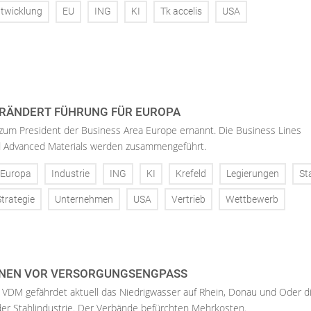
twicklung
EU
ING
KI
Tk accelis
USA
RÄNDERT FÜHRUNG FÜR EUROPA
 zum President der Business Area Europe ernannt. Die Business Lines
d Advanced Materials werden zusammengeführt.
Europa
Industrie
ING
KI
Krefeld
Legierungen
St
Strategie
Unternehmen
USA
Vertrieb
Wettbewerb
NEN VOR VERSORGUNGSENGPASS
 VDM gefährdet aktuell das Niedrigwasser auf Rhein, Donau und Oder d
der Stahlindustrie. Der Verbände befürchten Mehrkosten.