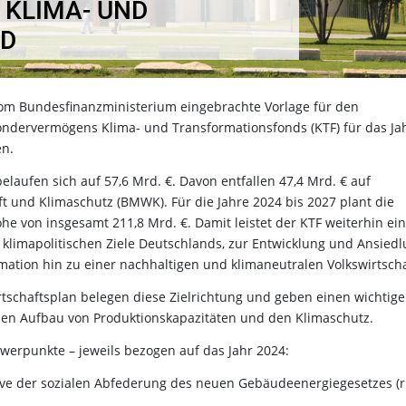
KLIMA- UND T
om Bundesfinanzministerium eingebrachte Vorlage für den
ondervermögens Klima- und Transformationsfonds (KTF) für das Ja
en.
aufen sich auf 57,6 Mrd. €. Davon entfallen 47,4 Mrd. € auf
 und Klimaschutz (BMWK). Für die Jahre 2024 bis 2027 plant die
he von insgesamt 211,8 Mrd. €. Damit leistet der KTF weiterhin ei
 klimapolitischen Ziele Deutschlands, zur Entwicklung und Ansied
ation hin zu einer nachhaltigen und klimaneutralen Volkswirtscha
chaftsplan belegen diese Zielrichtung und geben einen wichtig
 den Aufbau von Produktionskapazitäten und den Klimaschutz.
werpunkte – jeweils bezogen auf das Jahr 2024:
sive der sozialen Abfederung des neuen Gebäudeenergiegesetzes (