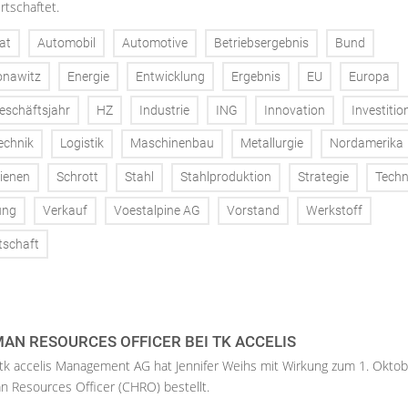
rtschaftet.
at
Automobil
Automotive
Betriebsergebnis
Bund
onawitz
Energie
Entwicklung
Ergebnis
EU
Europa
eschäftsjahr
HZ
Industrie
ING
Innovation
Investitio
echnik
Logistik
Maschinenbau
Metallurgie
Nordamerika
ienen
Schrott
Stahl
Stahlproduktion
Strategie
Techn
ung
Verkauf
Voestalpine AG
Vorstand
Werkstoff
tschaft
AN RESOURCES OFFICER BEI TK ACCELIS
 tk accelis Management AG hat Jennifer Weihs mit Wirkung zum 1. Oktob
n Resources Officer (CHRO) bestellt.