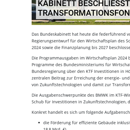
KABINETT BESCHLIESST 
RANSFORMATIONSFOND
Das Bundeskabinett hat heute die federführend v
Regierungsentwurf für den Wirtschaftsplan des S
2024 sowie die Finanzplanung bis 2027 beschloss
Die Programmausgaben im Wirtschaftsplan 2024 bel
Programme des Bundesministeriums für Wirtschaft
Bundesregierung über den KTF Investitionen in Hö
zentralen Beitrag zur Erreichung der energie- und
von Zukunftstechnologien und damit zur Transform
Die Ausgabenschwerpunkte des BMWK im KTF-Wirts
Schub für Investitionen in Zukunftstechnologien,
Konkret handelt es sich um folgende Aufgabensch
die Förderung für effiziente Gebäude inklu
18,8 Mrd. €),