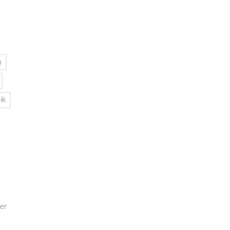
n
ik
er