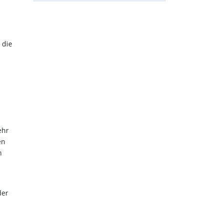
 die
ehr
en
h
der