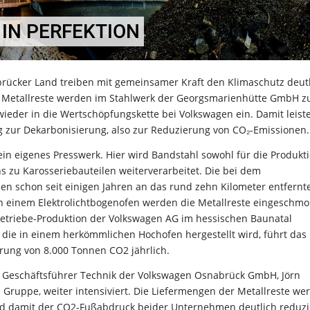
IN PERFEKTION
ücker Land treiben mit gemeinsamer Kraft den Klimaschutz deut
n Metallreste werden im Stahlwerk der Georgsmarienhütte GmbH z
wieder in die Wertschöpfungskette bei Volkswagen ein. Damit leist
zur Dekarbonisierung, also zur Reduzierung von CO₂-Emissionen.
n eigenes Presswerk. Hier wird Bandstahl sowohl für die Produkt
s zu Karosseriebauteilen weiterverarbeitet. Die bei dem
en schon seit einigen Jahren an das rund zehn Kilometer entfernt
 In einem Elektrolichtbogenofen werden die Metallreste eingeschmo
etriebe-Produktion der Volkswagen AG im hessischen Baunatal
, die in einem herkömmlichen Hochofen hergestellt wird, führt das
arung von 8.000 Tonnen CO2 jährlich.
en Geschäftsführer Technik der Volkswagen Osnabrück GmbH, Jörn
Gruppe, weiter intensiviert. Die Liefermengen der Metallreste we
nd damit der CO2-Fußabdruck beider Unternehmen deutlich reduzi