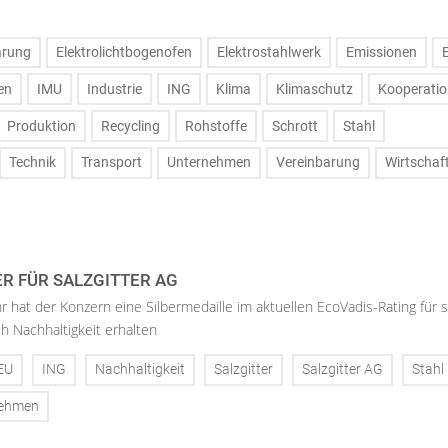
arung
Elektrolichtbogenofen
Elektrostahlwerk
Emissionen
en
IMU
Industrie
ING
Klima
Klimaschutz
Kooperatio
Produktion
Recycling
Rohstoffe
Schrott
Stahl
Technik
Transport
Unternehmen
Vereinbarung
Wirtschaf
ER FÜR SALZGITTER AG
hr hat der Konzern eine Silbermedaille im aktuellen EcoVadis-Rating für 
h Nachhaltigkeit erhalten
EU
ING
Nachhaltigkeit
Salzgitter
Salzgitter AG
Stahl
nehmen