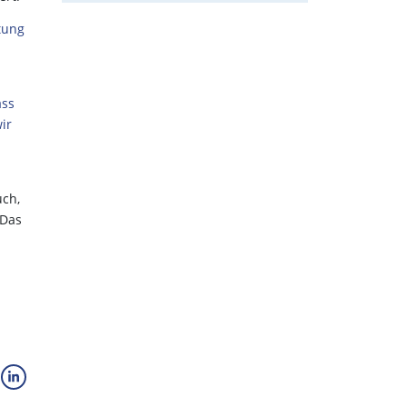
tung
ass
ir
uch,
 Das