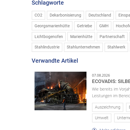
Schlagworte
CO2
Dekarbonisierung
Deutschland
Einsp
Georgsmarienhütte
Getriebe
GMH
Hochof
Lichtbogenofen
Marienhütte
Partnerschaft
Stahlindustrie
Stahlunternehmen
Stahlwerk
Verwandte Artikel
07.08.2026
ECOVADIS: SILB
Wie bereits im Vorja
Leistungen im Bereic
Auszeichnung
Umwelt
Unter