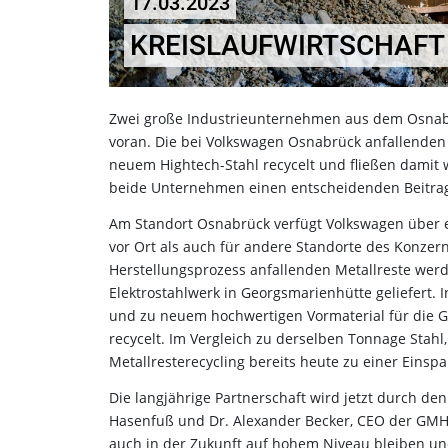
17.03.2023
KREISLAUFWIRTSCHAFT 
Zwei große Industrieunternehmen aus dem Osnabr
voran. Die bei Volkswagen Osnabrück anfallende
neuem Hightech-Stahl recycelt und fließen damit 
beide Unternehmen einen entscheidenden Beitrag 
Am Standort Osnabrück verfügt Volkswagen über ei
vor Ort als auch für andere Standorte des Konzern
Herstellungsprozess anfallenden Metallreste werd
Elektrostahlwerk in Georgsmarienhütte geliefert.
und zu neuem hochwertigen Vormaterial für die G
recycelt. Im Vergleich zu derselben Tonnage Stahl
Metallresterecycling bereits heute zu einer Einsp
Die langjährige Partnerschaft wird jetzt durch d
Hasenfuß und Dr. Alexander Becker, CEO der GMH 
auch in der Zukunft auf hohem Niveau bleiben u