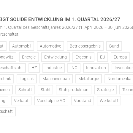
IGT SOLIDE ENTWICKLUNG IM 1. QUARTAL 2026/27
m 1. Quartal des Geschäftsjahres 2026/27 (1. April 2026 – 30. Juni 2026)
rtschaftet.
at
Automobil
Automotive
Betriebsergebnis
Bund
onawitz
Energie
Entwicklung
Ergebnis
EU
Europa
eschäftsjahr
HZ
Industrie
ING
Innovation
Investitio
echnik
Logistik
Maschinenbau
Metallurgie
Nordamerika
ienen
Schrott
Stahl
Stahlproduktion
Strategie
Techn
ung
Verkauf
Voestalpine AG
Vorstand
Werkstoff
tschaft