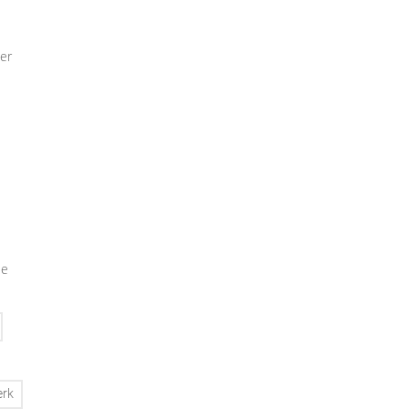
er
ie
erk