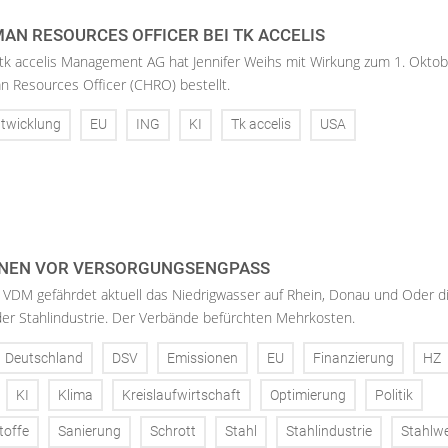
AN RESOURCES OFFICER BEI TK ACCELIS
 tk accelis Management AG hat Jennifer Weihs mit Wirkung zum 1. Oktob
n Resources Officer (CHRO) bestellt.
twicklung
EU
ING
KI
Tk accelis
USA
NEN VOR VERSORGUNGSENGPASS
 VDM gefährdet aktuell das Niedrigwasser auf Rhein, Donau und Oder d
der Stahlindustrie. Der Verbände befürchten Mehrkosten.
Deutschland
DSV
Emissionen
EU
Finanzierung
HZ
KI
Klima
Kreislaufwirtschaft
Optimierung
Politik
toffe
Sanierung
Schrott
Stahl
Stahlindustrie
Stahlw