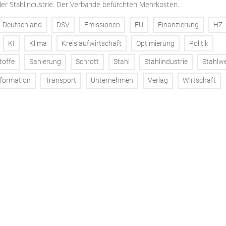
der Stahlindustrie. Der Verbände befürchten Mehrkosten.
Deutschland
DSV
Emissionen
EU
Finanzierung
HZ
KI
Klima
Kreislaufwirtschaft
Optimierung
Politik
toffe
Sanierung
Schrott
Stahl
Stahlindustrie
Stahlw
formation
Transport
Unternehmen
Verlag
Wirtschaft