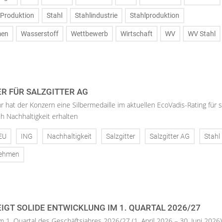
Produktion
Stahl
Stahlindustrie
Stahlproduktion
men
Wasserstoff
Wettbewerb
Wirtschaft
WV
WV Stahl
ER FÜR SALZGITTER AG
hr hat der Konzern eine Silbermedaille im aktuellen EcoVadis-Rating für 
h Nachhaltigkeit erhalten
EU
ING
Nachhaltigkeit
Salzgitter
Salzgitter AG
Stahl
nehmen
IGT SOLIDE ENTWICKLUNG IM 1. QUARTAL 2026/27
m 1. Quartal des Geschäftsjahres 2026/27 (1. April 2026 – 30. Juni 2026)