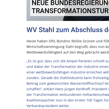
NEUE BUNDESREGIERUN
TRANSFORMATIONSTUR
WV Stahl zum Abschluss d
Heute haben SPD, Bündnis 90/Die Grünen und FDP d
Wirtschaftsvereinigung Stahl begrüßt, dass nun ko
Wettbewerbsfähigkeit auf den Weg gebracht werde
„Es ist gut, dass sich die Ampel-Parteien schnell
und dabei der Transformation der Industrie einen
einer wettbewerbsfähigen Industrie erreichen wil
zünden. Gerade die Stahlindustrie kann frühzeit
Beitrag zum gewünschten Wasserstoffhochlauf leis
schaffen“, erklärt Hans Jürgen Kerkhoff, Präsiden
der Transformation verbundenen milliardenschwe
Koalitionspartner nun in den ersten 100 Tagen fü
Verbandspräsident weiter.