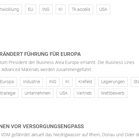
twicklung
EU
ING
KI
Tk accelis
USA
RÄNDERT FÜHRUNG FÜR EUROPA
 zum President der Business Area Europe ernannt. Die Business Lines
d Advanced Materials werden zusammengeführt.
Europa
Industrie
ING
KI
Krefeld
Legierungen
St
Strategie
Unternehmen
USA
Vertrieb
Wettbewerb
NEN VOR VERSORGUNGSENGPASS
 VDM gefährdet aktuell das Niedrigwasser auf Rhein, Donau und Oder d