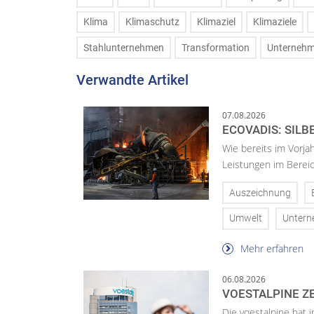
Klima
Klimaschutz
Klimaziel
Klimaziele
Stahlunternehmen
Transformation
Unterneh
Verwandte Artikel
07.08.2026
ECOVADIS: SILB
Wie bereits im Vorja
Leistungen im Bereic
Auszeichnung
Umwelt
Unter
Mehr erfahren
06.08.2026
VOESTALPINE ZE
Die voestalpine hat i