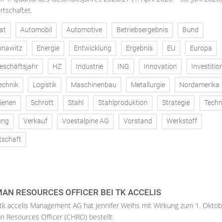
rtschaftet.
at
Automobil
Automotive
Betriebsergebnis
Bund
onawitz
Energie
Entwicklung
Ergebnis
EU
Europa
eschäftsjahr
HZ
Industrie
ING
Innovation
Investitio
echnik
Logistik
Maschinenbau
Metallurgie
Nordamerika
ienen
Schrott
Stahl
Stahlproduktion
Strategie
Techn
ung
Verkauf
Voestalpine AG
Vorstand
Werkstoff
tschaft
AN RESOURCES OFFICER BEI TK ACCELIS
 tk accelis Management AG hat Jennifer Weihs mit Wirkung zum 1. Oktob
n Resources Officer (CHRO) bestellt.