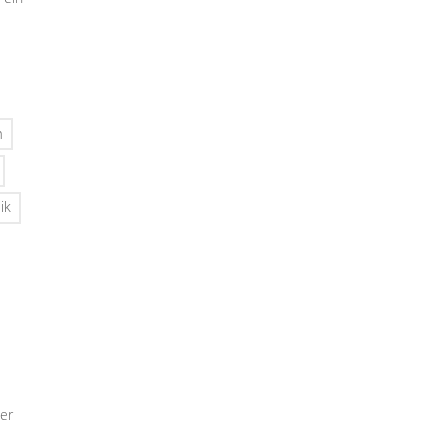
n
ik
er