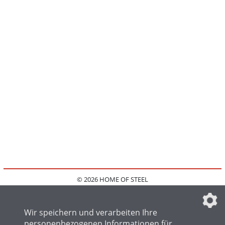
© 2026 HOME OF STEEL
HOME
KONTAKT
MEDIADATEN
DATENSCHUTZ
IMPRESSUM
FAQ
DATENSCHUTZEINSTELLUNGEN
Wir speichern und verarbeiten Ihre
personenbezogenen Informationen für