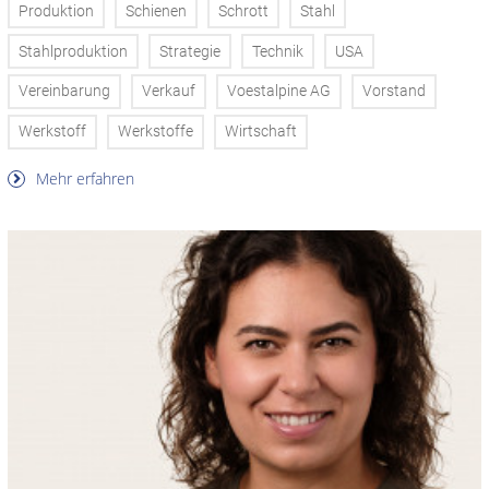
Produktion
Schienen
Schrott
Stahl
Stahlproduktion
Strategie
Technik
USA
Vereinbarung
Verkauf
Voestalpine AG
Vorstand
Werkstoff
Werkstoffe
Wirtschaft
Mehr erfahren