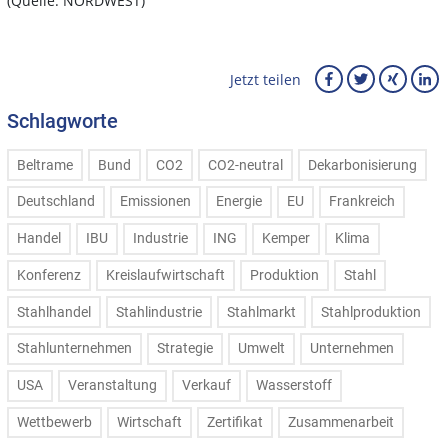
(Quelle: NORDWEST)
Jetzt teilen
Schlagworte
Beltrame
Bund
CO2
CO2-neutral
Dekarbonisierung
Deutschland
Emissionen
Energie
EU
Frankreich
Handel
IBU
Industrie
ING
Kemper
Klima
Konferenz
Kreislaufwirtschaft
Produktion
Stahl
Stahlhandel
Stahlindustrie
Stahlmarkt
Stahlproduktion
Stahlunternehmen
Strategie
Umwelt
Unternehmen
USA
Veranstaltung
Verkauf
Wasserstoff
Wettbewerb
Wirtschaft
Zertifikat
Zusammenarbeit