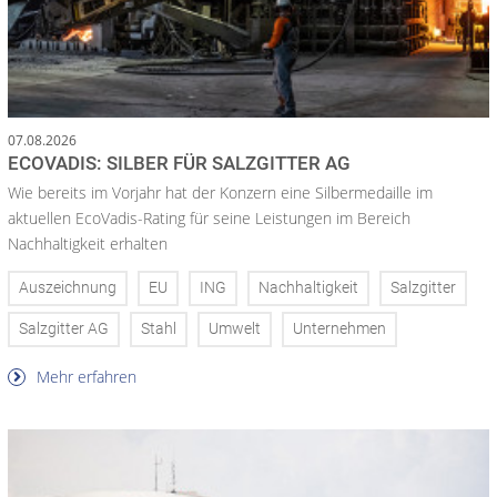
07.08.2026
ECOVADIS: SILBER FÜR SALZGITTER AG
Wie bereits im Vorjahr hat der Konzern eine Silbermedaille im
aktuellen EcoVadis-Rating für seine Leistungen im Bereich
Nachhaltigkeit erhalten
Auszeichnung
EU
ING
Nachhaltigkeit
Salzgitter
Salzgitter AG
Stahl
Umwelt
Unternehmen
Mehr erfahren