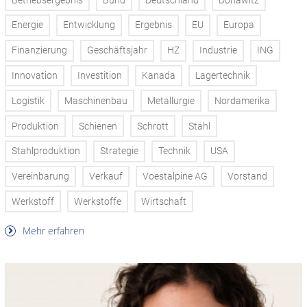
Betriebsergebnis
Bund
Deutschland
Donawitz
Energie
Entwicklung
Ergebnis
EU
Europa
Finanzierung
Geschäftsjahr
HZ
Industrie
ING
Innovation
Investition
Kanada
Lagertechnik
Logistik
Maschinenbau
Metallurgie
Nordamerika
Produktion
Schienen
Schrott
Stahl
Stahlproduktion
Strategie
Technik
USA
Vereinbarung
Verkauf
Voestalpine AG
Vorstand
Werkstoff
Werkstoffe
Wirtschaft
Mehr erfahren