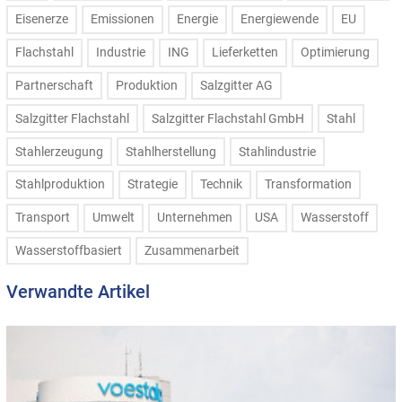
Eisenerze
Emissionen
Energie
Energiewende
EU
Flachstahl
Industrie
ING
Lieferketten
Optimierung
Partnerschaft
Produktion
Salzgitter AG
Salzgitter Flachstahl
Salzgitter Flachstahl GmbH
Stahl
Stahlerzeugung
Stahlherstellung
Stahlindustrie
Stahlproduktion
Strategie
Technik
Transformation
Transport
Umwelt
Unternehmen
USA
Wasserstoff
Wasserstoffbasiert
Zusammenarbeit
Verwandte Artikel