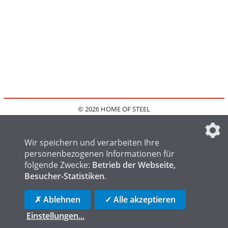
© 2026 HOME OF STEEL
HOME
KONTAKT
MEDIADATEN
DATENSCHUTZ
IMPRESSUM
FAQ
DATENSCHUTZEINSTELLUNGEN
Wir speichern und verarbeiten Ihre
personenbezogenen Informationen für
folgende Zwecke:
Betrieb der Webseite,
Besucher-Statistiken
.
HOME OF WELDING
HOME OF FOUNDRY
HOME OF LOGISTICS
✗ Ablehnen
✓ Alle akzeptieren
Einstellungen
...
die profilschmiede - Internetagentur