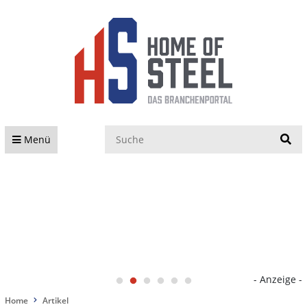
S
Menü
- Anzeige -
Home
Artikel