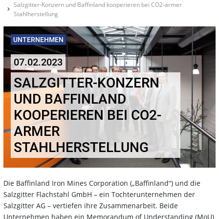
Salzgitter-Konzern und Baffinland kooperieren bei CO2-armer
Stahlherstellung
UNTERNEHMEN
07.02.2023
SALZGITTER-KONZERN
UND BAFFINLAND
KOOPERIEREN BEI CO2-
ARMER
STAHLHERSTELLUNG
Die Baffinland Iron Mines Corporation („Baffinland“) und die
Salzgitter Flachstahl GmbH – ein Tochterunternehmen der
Salzgitter AG – vertiefen ihre Zusammenarbeit. Beide
Unternehmen haben ein Memorandum of Understanding (MoU)