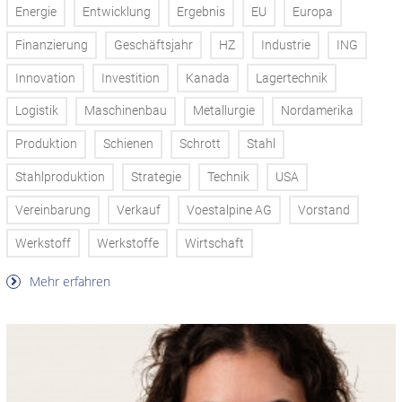
Energie
Entwicklung
Ergebnis
EU
Europa
Finanzierung
Geschäftsjahr
HZ
Industrie
ING
Innovation
Investition
Kanada
Lagertechnik
Logistik
Maschinenbau
Metallurgie
Nordamerika
Produktion
Schienen
Schrott
Stahl
Stahlproduktion
Strategie
Technik
USA
Vereinbarung
Verkauf
Voestalpine AG
Vorstand
Werkstoff
Werkstoffe
Wirtschaft
Mehr erfahren