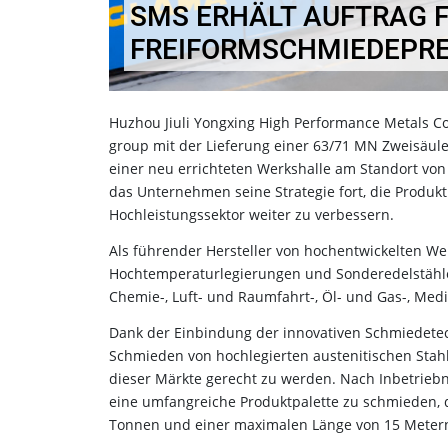
SMS ERHÄLT AUFTRAG 
FREIFORMSCHMIEDEPR
Huzhou Jiuli Yongxing High Performance Metals Co.,
group mit der Lieferung einer 63/71 MN Zweisäule
einer neu errichteten Werkshalle am Standort von 
das Unternehmen seine Strategie fort, die Produk
Hochleistungssektor weiter zu verbessern.
Als führender Hersteller von hochentwickelten We
Hochtemperaturlegierungen und Sonderedelstählen 
Chemie-, Luft- und Raumfahrt-, Öl- und Gas-, Medi
Dank der Einbindung der innovativen Schmiedetec
Schmieden von hochlegierten austenitischen Sta
dieser Märkte gerecht zu werden. Nach Inbetriebn
eine umfangreiche Produktpalette zu schmieden, 
Tonnen und einer maximalen Länge von 15 Meter