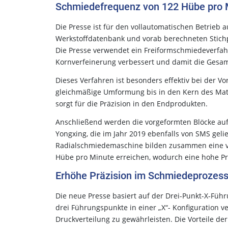
Schmiedefrequenz von 122 Hübe pro 
Die Presse ist für den vollautomatischen Betrieb
Werkstoffdatenbank und vorab berechneten Stichp
Die Presse verwendet ein Freiformschmiedeverfahr
Kornverfeinerung verbessert und damit die Gesamt
Dieses Verfahren ist besonders effektiv bei der V
gleichmäßige Umformung bis in den Kern des Mater
sorgt für die Präzision in den Endprodukten.
Anschließend werden die vorgeformten Blöcke au
Yongxing, die im Jahr 2019 ebenfalls von SMS geli
Radialschmiedemaschine bilden zusammen eine vo
Hübe pro Minute erreichen, wodurch eine hohe Pro
Erhöhe Präzision im Schmiedeprozes
Die neue Presse basiert auf der Drei-Punkt-X-Füh
drei Führungspunkte in einer „X“- Konfiguration
Druckverteilung zu gewährleisten. Die Vorteile d