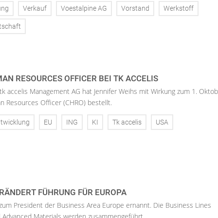
ung
Verkauf
Voestalpine AG
Vorstand
Werkstoff
tschaft
AN RESOURCES OFFICER BEI TK ACCELIS
 tk accelis Management AG hat Jennifer Weihs mit Wirkung zum 1. Oktob
n Resources Officer (CHRO) bestellt.
twicklung
EU
ING
KI
Tk accelis
USA
RÄNDERT FÜHRUNG FÜR EUROPA
 zum President der Business Area Europe ernannt. Die Business Lines
d Advanced Materials werden zusammengeführt.