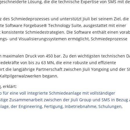
schneiderte Lösung, die die technische Expertise von SMS mit d
nz des Schmiedeprozesses und unterstützt Jiuli bei seinem Ziel, die
erte Software Forgebase® Technology Suite, ausgestattet mit einer
konsistente Schmiedestrategien. Die Software enthält einen vora
ungs- und Visualisierungssystemen ermöglicht, Schmiedeprozesse
em maximalen Druck von 450 bar. Zu den wichtigsten technischen D
dekräfte von bis zu 63 MN, die eine robuste und effiziente
hrt die langjährige Partnerschaft zwischen Jiuli Yongxing und der 
n Kaltpilgerwalzwerken begann.
 erklärt:
 für eine voll integrierte Schmiedeanlage mit vollständiger
istige Zusammenarbeit zwischen der Jiuli Group und SMS in Bezug 
age, der Engineering, Fertigung, Inbetriebnahme, Schulungen,