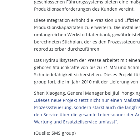
geschlossenen Führungssystems bieten eine maßge
Produktionsanforderungen des Kunden vereint.
Diese Integration erhöht die Präzision und Effizie
Produktionskapazitäten zu erweitern. Die installi
umfangreichen Werkstoffdatenbank, gewährleistet 
berechneten Stichplan, der es den Prozesssteuer
reproduzierbar durchzuführen.
Das Hydrauliksystem der Presse arbeitet mit ein
gehören Stauchkräfte von bis zu 71 MN und Schmie
Schmiedefähigkeit sicherstellen. Dieses Projekt fü
group fort, die im Jahr 2010 mit der Lieferung vo
Shen Xiaogang, General Manager bei Jiuli Yongxing,
„Dieses neue Projekt setzt nicht nur einen Maßstab
Prozesssteuerung, sondern stärkt auch die langfr
den Service über die gesamte Lebensdauer der Anl
Wartung und Ersatzteilservice umfasst“.
(Quelle: SMS group)