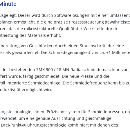
Minute
 ausgelegt. Dieser wird durch Softwarelösungen mit einer umfasse
länen ermöglicht, die eine präzise Prozesssteuerung gewährleiste
en, das die mikrostrukturelle Qualität der Werkstoffe durch
leistung des Materials erhöht.
orbereitung von Gussblöcken durch einen Stauchschritt, der eine
ials gewährleistet. Die Schmiedegenauigkeit von ca. ±1 Millimete
f der bestehenden SMX 900 / 18 MN Radialschmiedemaschine von J
efert wurde, fertig geschmiedet. Die neue Presse und die
ll integrierte Schmiedeanlage. Die Schmiedefrequenz kann bis z
duktivität ermöglicht wird.
s
rungstechnologie, einem Präzisionssystem für Schmiedepressen, da
 verwendet, um eine genaue Ausrichtung und gleichmäßige
er Drei-Punkt-XFührungstechnologie kombiniert mit denen des