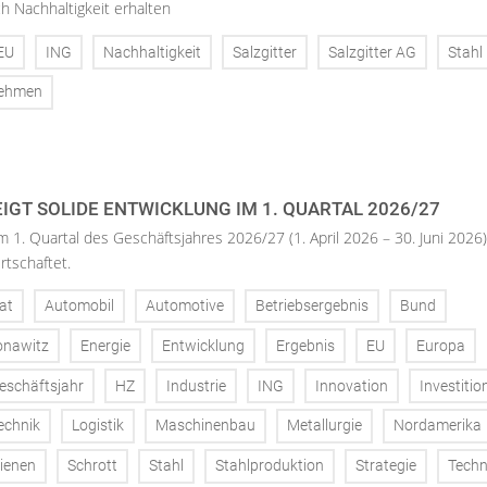
h Nachhaltigkeit erhalten
EU
ING
Nachhaltigkeit
Salzgitter
Salzgitter AG
Stahl
nehmen
IGT SOLIDE ENTWICKLUNG IM 1. QUARTAL 2026/27
m 1. Quartal des Geschäftsjahres 2026/27 (1. April 2026 – 30. Juni 2026)
rtschaftet.
at
Automobil
Automotive
Betriebsergebnis
Bund
onawitz
Energie
Entwicklung
Ergebnis
EU
Europa
eschäftsjahr
HZ
Industrie
ING
Innovation
Investitio
echnik
Logistik
Maschinenbau
Metallurgie
Nordamerika
ienen
Schrott
Stahl
Stahlproduktion
Strategie
Techn