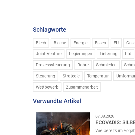
Schlagworte
Blech
Bleche
Energie
Essen
EU
Gese
Joint-Venture
Legierungen
Lieferung
Ltd
Prozesssteuerung
Rohre
Schmieden
Schm
Steuerung
Strategie
Temperatur
Umformu
Wettbewerb
Zusammenarbeit
Verwandte Artikel
07.08.2026
ECOVADIS: SILB
Wie bereits im Vorja