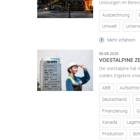
Leistungen im Bereic
Auszeichnung
Umwelt
Unter
Mehr erfahren
06.08.2026
VOESTALPINE ZE
Die voestalpine hat i
solides Ergebnis erwi
ABB
Aufsichtsr
Deutschland
D
Finanzierung
G
Kanada
Lagert
Produktion
Sch