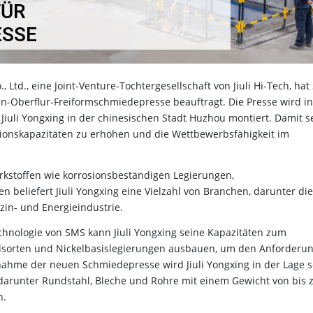
FÜR
ESSE
 Ltd., eine Joint-Venture-Tochtergesellschaft von Jiuli Hi-Tech, ha
n-Oberflur-Freiformschmiedepresse beauftragt. Die Presse wird in
Jiuli Yongxing in der chinesischen Stadt Huzhou montiert. Damit s
tionskapazitäten zu erhöhen und die Wettbewerbsfähigkeit im
rkstoffen wie korrosionsbeständigen Legierungen,
beliefert Jiuli Yongxing eine Vielzahl von Branchen, darunter die
zin- und Energieindustrie.
hnologie von SMS kann Jiuli Yongxing seine Kapazitäten zum
hlsorten und Nickelbasislegierungen ausbauen, um den Anforderu
ahme der neuen Schmiedepresse wird Jiuli Yongxing in der Lage s
darunter Rundstahl, Bleche und Rohre mit einem Gewicht von bis 
n.