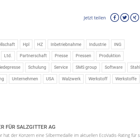
Jetzt teilen
llschaft
Hpl
HZ
Inbetriebnahme
Industrie
ING
Ltd.
Partnerschaft
Presse
Pressen
Produktion
iedepresse
Schulung
Service
SMS group
Software
Stah
ng
Unternehmen
USA
Walzwerk
Werkstoff
Werkstoffe
ER FÜR SALZGITTER AG
hr hat der Konzern eine Silbermedaille im aktuellen EcoVadis-Rating für 