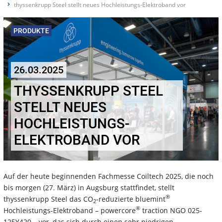
thyssenkrupp Steel stellt neues Hochleistungs-Elektroband vor
PRODUKTE
26.03.2025
THYSSENKRUPP STEEL
STELLT NEUES
HOCHLEISTUNGS-
ELEKTROBAND VOR
Auf der heute beginnenden Fachmesse Coiltech 2025, die noch
bis morgen (27. März) in Augsburg stattfindet, stellt
®
thyssenkrupp Steel das CO
-reduzierte bluemint
2
®
Hochleistungs-Elektroband – powercore
traction NGO 025-
125Y420 – vor, das sich durch einen sehr niedrigen