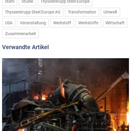
Stahl
Studie
Thyssenkrupp Steel Europe
Thyssenkrupp Steel Europe AG
Transformation
Umwelt
USA
Veranstaltung
Werkstoff
Werkstoffe
Wirtschaft
Zusammenarbeit
Verwandte Artikel