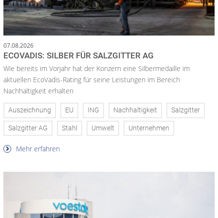
07.08.2026
ECOVADIS: SILBER FÜR SALZGITTER AG
Wie bereits im Vorjahr hat der Konzern eine Silbermedaille im
aktuellen EcoVadis-Rating für seine Leistungen im Bereich
Nachhaltigkeit erhalten
Auszeichnung
EU
ING
Nachhaltigkeit
Salzgitter
Salzgitter AG
Stahl
Umwelt
Unternehmen
Mehr erfahren