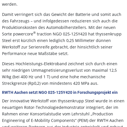
werden.
Damit verringert sich das Gewicht der Batterie und somit auch
des Fahrzeugs – und infolgedessen reduzieren sich auch die
Produktionskosten des Automobilherstellers. Mit der neuen
®
Sorte powercore
traction NGO 025-125Y420 hat thyssenkrupp
Steel erst kürzlich einen lediglich 0,25 Millimeter dünnen
Werkstoff zur Serienreife gebracht, der hinsichtlich seiner
Performance neue Maßstäbe setzt.
Dieses Hochleistungs-Elektroband zeichnet sich durch einen
sehr niedrigen Ummagnetisierungsverlust von maximal 12,5
W/kg (bei 400 Hz und 1 T) und eine hohe mechanische
Streckgrenze (Rp0,2) von mindestens 420 MPa aus.
RWTH Aachen setzt NGO 025-125Y420 in Forschungsprojekt ein
Der innovative Werkstoff von thyssenkrupp Steel wurde in einen
neuartigen Rotor-Technologiedemonstrator integriert, der im
Rahmen einer Konsortialstudie vom Lehrstuhl „Production
Engineering of E-Mobility Components“ (PEM) der RWTH Aachen
und weiteren Partnern aus der Industrie entwickelt und gebaut