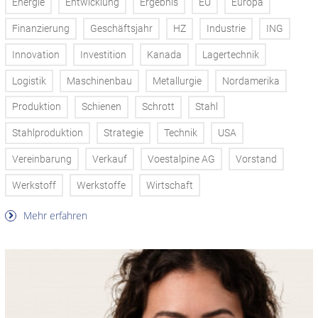
Energie
Entwicklung
Ergebnis
EU
Europa
Finanzierung
Geschäftsjahr
HZ
Industrie
ING
Innovation
Investition
Kanada
Lagertechnik
Logistik
Maschinenbau
Metallurgie
Nordamerika
Produktion
Schienen
Schrott
Stahl
Stahlproduktion
Strategie
Technik
USA
Vereinbarung
Verkauf
Voestalpine AG
Vorstand
Werkstoff
Werkstoffe
Wirtschaft
Mehr erfahren