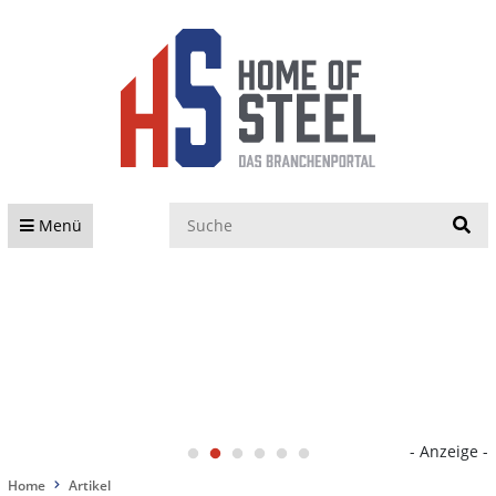
S
Menü
- Anzeige -
Home
Artikel