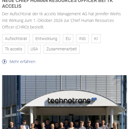
NEUE CHIEF HUMAN RESOURCES OFFICER BEI TK
ACCELIS
Der Aufsichtsrat der tk accelis Management AG hat Jennifer Weihs
mit Wirkung zum 1. Oktober 2026 zur Chief Human Resources
Officer (CHRO) bestellt.
Aufsichtsrat
Entwicklung
EU
ING
KI
Tk accelis
USA
Zusammenarbeit
Mehr erfahren