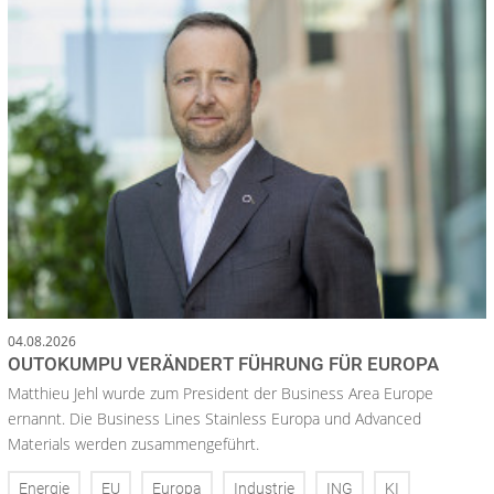
04.08.2026
OUTOKUMPU VERÄNDERT FÜHRUNG FÜR EUROPA
Matthieu Jehl wurde zum President der Business Area Europe
ernannt. Die Business Lines Stainless Europa und Advanced
Materials werden zusammengeführt.
Energie
EU
Europa
Industrie
ING
KI