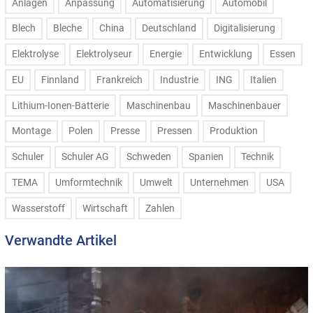
Anlagen
Anpassung
Automatisierung
Automobil
Blech
Bleche
China
Deutschland
Digitalisierung
Elektrolyse
Elektrolyseur
Energie
Entwicklung
Essen
EU
Finnland
Frankreich
Industrie
ING
Italien
Lithium-Ionen-Batterie
Maschinenbau
Maschinenbauer
Montage
Polen
Presse
Pressen
Produktion
Schuler
Schuler AG
Schweden
Spanien
Technik
TEMA
Umformtechnik
Umwelt
Unternehmen
USA
Wasserstoff
Wirtschaft
Zahlen
Verwandte Artikel