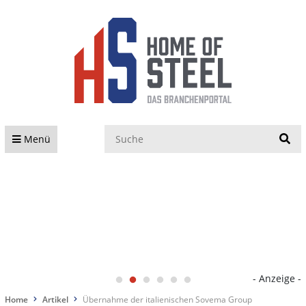
S
Menü
- Anzeige -
Home
Artikel
Übernahme der italienischen Sovema Group