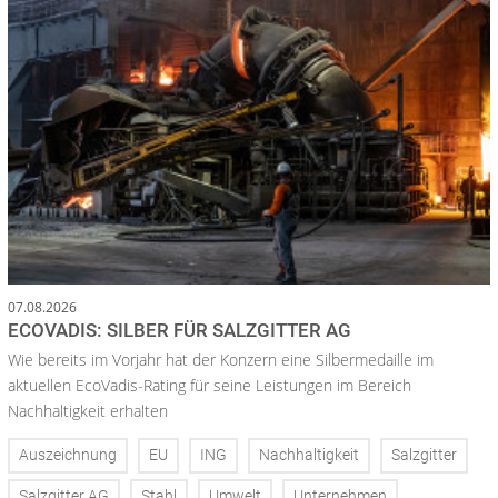
07.08.2026
ECOVADIS: SILBER FÜR SALZGITTER AG
Wie bereits im Vorjahr hat der Konzern eine Silbermedaille im
aktuellen EcoVadis-Rating für seine Leistungen im Bereich
Nachhaltigkeit erhalten
Auszeichnung
EU
ING
Nachhaltigkeit
Salzgitter
Salzgitter AG
Stahl
Umwelt
Unternehmen