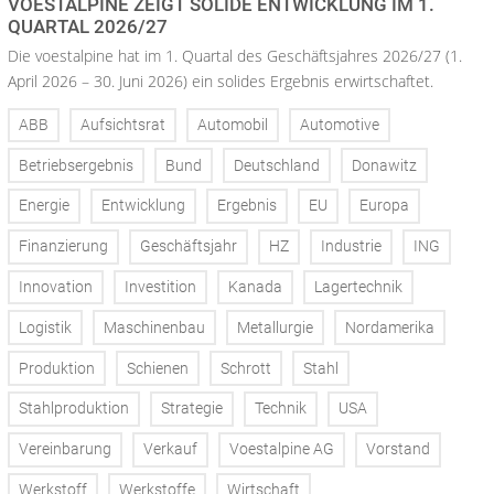
VOESTALPINE ZEIGT SOLIDE ENTWICKLUNG IM 1.
QUARTAL 2026/27
Die voestalpine hat im 1. Quartal des Geschäftsjahres 2026/27 (1.
April 2026 – 30. Juni 2026) ein solides Ergebnis erwirtschaftet.
ABB
Aufsichtsrat
Automobil
Automotive
Betriebsergebnis
Bund
Deutschland
Donawitz
Energie
Entwicklung
Ergebnis
EU
Europa
Finanzierung
Geschäftsjahr
HZ
Industrie
ING
Innovation
Investition
Kanada
Lagertechnik
Logistik
Maschinenbau
Metallurgie
Nordamerika
Produktion
Schienen
Schrott
Stahl
Stahlproduktion
Strategie
Technik
USA
Vereinbarung
Verkauf
Voestalpine AG
Vorstand
Werkstoff
Werkstoffe
Wirtschaft