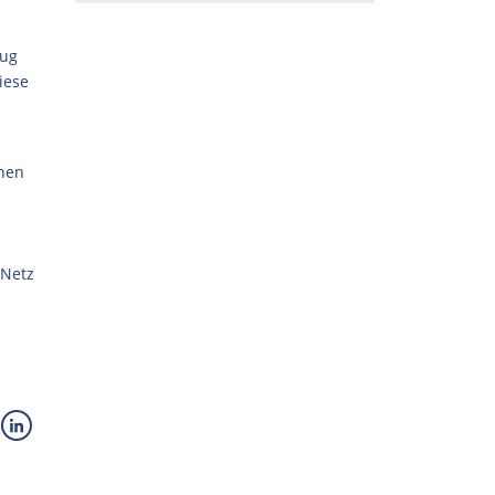
zug
iese
chen
 Netz