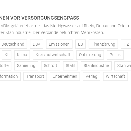
NEN VOR VERSORGUNGSENGPASS
 VDM gefährdet aktuell das Niedrigwasser auf Rhein, Donau und Oder d
der Stahlindustrie. Der Verbände befürchten Mehrkosten.
Deutschland
DSV
Emissionen
EU
Finanzierung
HZ
KI
Klima
Kreislaufwirtschaft
Optimierung
Politik
toffe
Sanierung
Schrott
Stahl
Stahlindustrie
Stahlw
formation
Transport
Unternehmen
Verlag
Wirtschaft