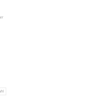
er
ahl