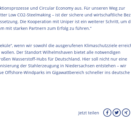
uktionsprozesse und Circular Economy aus. Für unseren Weg zur
tter Low CO2-Steelmaking – ist der sichere und wirtschaftliche Be
etzung. Die Kooperation mit Uniper ist ein weiterer Schritt, um d
m mit starken Partnern zum Erfolg zu führen.“
eküle“, wenn wir sowohl die ausgerufenen Klimaschutzziele errei
n wollen. Der Standort Wilhelmshaven bietet alle notwendigen
oßen Wasserstoff-Hubs für Deutschland. Hier soll nicht nur eine
onisierung der Stahlerzeugung in Niedersachsen entstehen – wir
ue Offshore-Windparks im Gigawattbereich schneller ins deutsche
Jetzt teilen