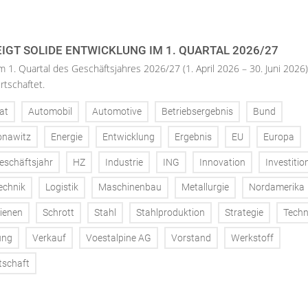
IGT SOLIDE ENTWICKLUNG IM 1. QUARTAL 2026/27
m 1. Quartal des Geschäftsjahres 2026/27 (1. April 2026 – 30. Juni 2026)
rtschaftet.
at
Automobil
Automotive
Betriebsergebnis
Bund
onawitz
Energie
Entwicklung
Ergebnis
EU
Europa
eschäftsjahr
HZ
Industrie
ING
Innovation
Investitio
echnik
Logistik
Maschinenbau
Metallurgie
Nordamerika
ienen
Schrott
Stahl
Stahlproduktion
Strategie
Techn
ung
Verkauf
Voestalpine AG
Vorstand
Werkstoff
tschaft