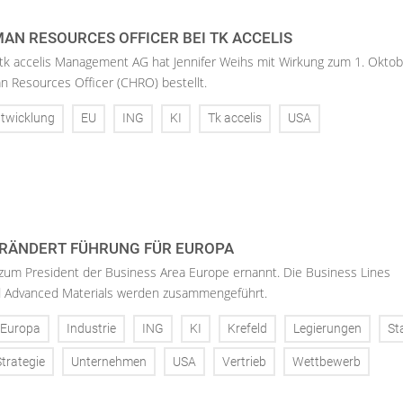
AN RESOURCES OFFICER BEI TK ACCELIS
 tk accelis Management AG hat Jennifer Weihs mit Wirkung zum 1. Oktob
n Resources Officer (CHRO) bestellt.
twicklung
EU
ING
KI
Tk accelis
USA
RÄNDERT FÜHRUNG FÜR EUROPA
 zum President der Business Area Europe ernannt. Die Business Lines
d Advanced Materials werden zusammengeführt.
Europa
Industrie
ING
KI
Krefeld
Legierungen
St
Strategie
Unternehmen
USA
Vertrieb
Wettbewerb