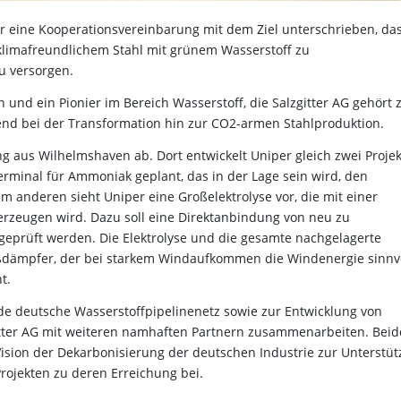
r eine Kooperationsvereinbarung mit dem Ziel unterschrieben, da
 klimafreundlichem Stahl mit grünem Wasserstoff zu
u versorgen.
 und ein Pionier im Bereich Wasserstoff, die Salzgitter AG gehört 
end bei der Transformation hin zur CO2-armen Stahlproduktion.
ng aus Wilhelmshaven ab. Dort entwickelt Uniper gleich zwei Proje
erminal für Ammoniak geplant, das in der Lage sein wird, den
anderen sieht Uniper eine Großelektrolyse vor, die mit einer
erzeugen wird. Dazu soll eine Direktanbindung von neu zu
geprüft werden. Die Elektrolyse und die gesamte nachgelagerte
toßdämpfer, der bei starkem Windaufkommen die Windenergie sinnv
t.
de deutsche Wasserstoffpipelinenetz sowie zur Entwicklung von
tter AG mit weiteren namhaften Partnern zusammenarbeiten. Beid
sion der Dekarbonisierung der deutschen Industrie zur Unterstü
rojekten zu deren Erreichung bei.