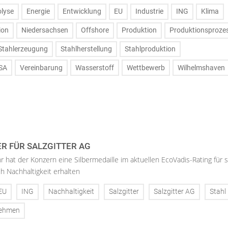
olyse
Energie
Entwicklung
EU
Industrie
ING
Klima
ion
Niedersachsen
Offshore
Produktion
Produktionsproze
Stahlerzeugung
Stahlherstellung
Stahlproduktion
SA
Vereinbarung
Wasserstoff
Wettbewerb
Wilhelmshaven
ER FÜR SALZGITTER AG
hr hat der Konzern eine Silbermedaille im aktuellen EcoVadis-Rating für 
h Nachhaltigkeit erhalten
EU
ING
Nachhaltigkeit
Salzgitter
Salzgitter AG
Stahl
nehmen