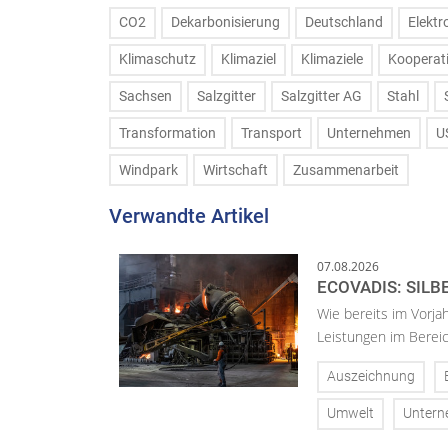
CO2
Dekarbonisierung
Deutschland
Elektr
Klimaschutz
Klimaziel
Klimaziele
Kooperat
Sachsen
Salzgitter
Salzgitter AG
Stahl
Transformation
Transport
Unternehmen
U
Windpark
Wirtschaft
Zusammenarbeit
Verwandte Artikel
07.08.2026
ECOVADIS: SILB
Wie bereits im Vorja
Leistungen im Bereic
Auszeichnung
Umwelt
Unter