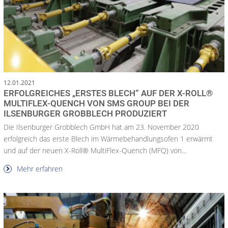
12.01.2021
ERFOLGREICHES „ERSTES BLECH“ AUF DER X-ROLL®
MULTIFLEX-QUENCH VON SMS GROUP BEI DER
ILSENBURGER GROBBLECH PRODUZIERT
Die Ilsenburger Grobblech GmbH hat am 23. November 2020
erfolgreich das erste Blech im Wärmebehandlungsofen 1 erwärmt
und auf der neuen X-Roll® MultiFlex-Quench (MFQ) von...
Mehr erfahren