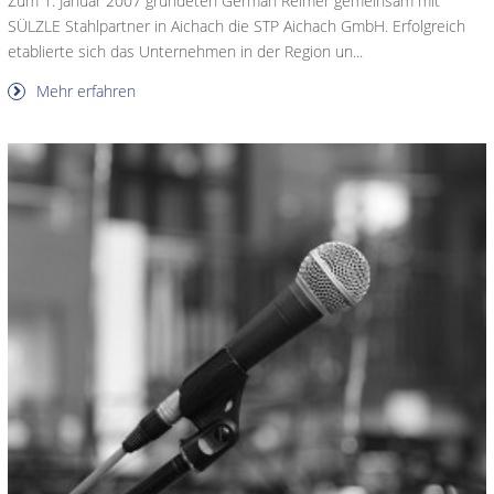
Zum 1. Januar 2007 gründeten German Reimer gemeinsam mit
SÜLZLE Stahlpartner in Aichach die STP Aichach GmbH. Erfolgreich
etablierte sich das Unternehmen in der Region un...
Mehr erfahren