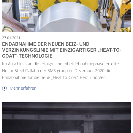
27.01.2021
ENDABNAHME DER NEUEN BEIZ- UND
VERZINKUNGSLINIE MIT EINZIGARTIGER „HEAT-TO-
COAT“-TECHNOLOGIE
Im Anschluss an die erfolgreiche Inbetriebnahmephase erteilte
Nucor Steel Gallatin der SMS group im Dezember 2020 die
Endabnahme für die neue „Heat-to-Coat“-Beiz- und Ver...
Mehr erfahren