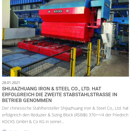
28.01.2021
SHIJIAZHUANG IRON & STEEL CO., LTD. HAT
ERFOLGREICH DIE ZWEITE STABSTAHLSTRASSE IN B
ETRIEB GENOMMEN
Der chinesische Stahlhersteller Shijiazhuang Iron & Steel Co., Ltd. hat
erfolgreich den Reduzier & Sizing Block (RSB®) 370++/4 der Friedrich
KOCKS GmbH & Co KG in seiner...