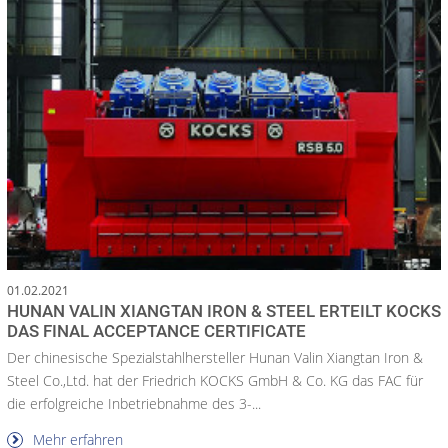
01.02.2021
HUNAN VALIN XIANGTAN IRON & STEEL ERTEILT KOCKS
DAS FINAL ACCEPTANCE CERTIFICATE
Der chinesische Spezialstahlhersteller Hunan Valin Xiangtan Iron &
Steel Co.,Ltd. hat der Friedrich KOCKS GmbH & Co. KG das FAC für
die erfolgreiche Inbetriebnahme des 3-...
Mehr erfahren