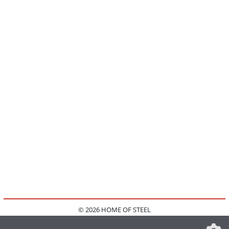
© 2026 HOME OF STEEL
HOME
KONTAKT
MEDIADATEN
DATENSCHUTZ
IMPRESSUM