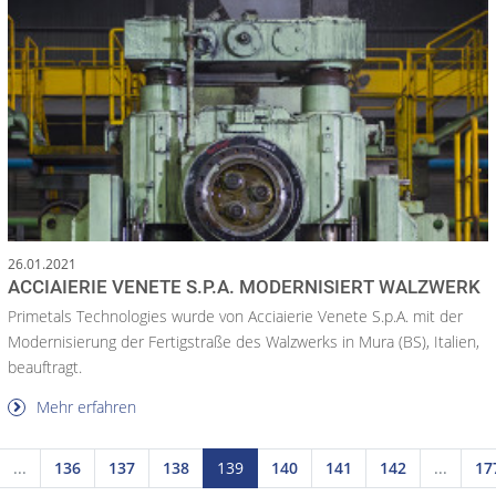
26.01.2021
ACCIAIERIE VENETE S.P.A. MODERNISIERT WALZWERK
Primetals Technologies wurde von Acciaierie Venete S.p.A. mit der
Modernisierung der Fertigstraße des Walzwerks in Mura (BS), Italien,
beauftragt.
Mehr erfahren
...
136
137
138
139
140
141
142
...
17