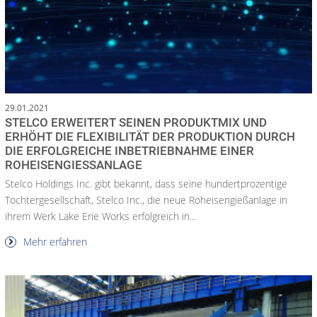
29.01.2021
STELCO ERWEITERT SEINEN PRODUKTMIX UND
ERHÖHT DIE FLEXIBILITÄT DER PRODUKTION DURCH
DIE ERFOLGREICHE INBETRIEBNAHME EINER
ROHEISENGIESSANLAGE
Stelco Holdings Inc. gibt bekannt, dass seine hundertprozentige
Tochtergesellschaft, Stelco Inc., die neue Roheisengießanlage in
ihrem Werk Lake Erie Works erfolgreich in...
Mehr erfahren