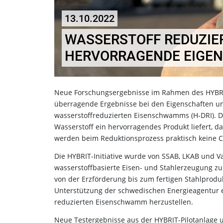
13.10.2022
WASSERSTOFF REDUZIER
HERVORRAGENDE EIGE
Neue Forschungsergebnisse im Rahmen des HYBRIT-
überragende Ergebnisse bei den Eigenschaften und
wasserstoffreduzierten Eisenschwamms (H-DRI). Di
Wasserstoff ein hervorragendes Produkt liefert, d
werden beim Reduktionsprozess praktisch keine C
Die HYBRIT-Initiative wurde von SSAB, LKAB und Va
wasserstoffbasierte Eisen- und Stahlerzeugung zu
von der Erzförderung bis zum fertigen Stahlprodukt
Unterstützung der schwedischen Energieagentur er
reduzierten Eisenschwamm herzustellen.
Neue Testergebnisse aus der HYBRIT-Pilotanlage u