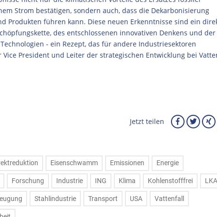
chem Strom bestätigen, sondern auch, dass die Dekarbonisierung
und Produkten führen kann. Diese neuen Erkenntnisse sind ein dire
chöpfungskette, des entschlossenen innovativen Denkens und der
echnologien - ein Rezept, das für andere Industriesektoren
 Vice President und Leiter der strategischen Entwicklung bei Vatten
Jetzt teilen
rektreduktion
Eisenschwamm
Emissionen
Energie
Forschung
Industrie
ING
Klima
Kohlenstofffrei
LK
zeugung
Stahlindustrie
Transport
USA
Vattenfall
eit