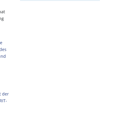
hat
ng
ie
 des
und
t der
RIT-