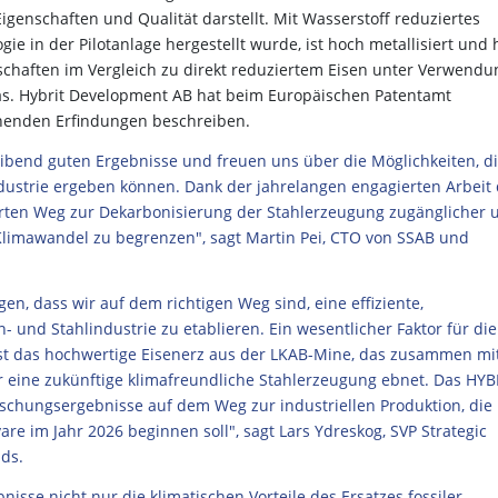
Eigenschaften und Qualität darstellt. Mit Wasserstoff reduziertes
ie in der Pilotanlage hergestellt wurde, ist hoch metallisiert und 
haften im Vergleich zu direkt reduziertem Eisen unter Verwendu
gas. Hybrit Development AB hat beim Europäischen Patentamt
chenden Erfindungen beschreiben.
leibend guten Ergebnisse und freuen uns über die Möglichkeiten, d
dustrie ergeben können. Dank der jahrelangen engagierten Arbeit
rten Weg zur Dekarbonisierung der Stahlerzeugung zugänglicher 
 Klimawandel zu begrenzen", sagt Martin Pei, CTO von SSAB und
n, dass wir auf dem richtigen Weg sind, eine effiziente,
 und Stahlindustrie zu etablieren. Ein wesentlicher Faktor für die
st das hochwertige Eisenerz aus der LKAB-Mine, das zusammen mi
eine zukünftige klimafreundliche Stahlerzeugung ebnet. Das HYB
orschungsergebnisse auf dem Weg zur industriellen Produktion, die
re im Jahr 2026 beginnen soll", sagt Lars Ydreskog, SVP Strategic
nds.
nisse nicht nur die klimatischen Vorteile des Ersatzes fossiler