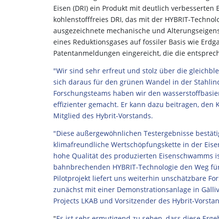
Eisen (DRI) ein Produkt mit deutlich verbesserten 
kohlenstofffreies DRI, das mit der HYBRIT-Technolog
ausgezeichnete mechanische und Alterungseigensc
eines Reduktionsgases auf fossiler Basis wie Erd
Patentanmeldungen eingereicht, die die entspre
"Wir sind sehr erfreut und stolz über die gleichb
sich daraus für den grünen Wandel in der Stahlin
Forschungsteams haben wir den wasserstoffbasie
effizienter gemacht. Er kann dazu beitragen, den
Mitglied des Hybrit-Vorstands.
"Diese außergewöhnlichen Testergebnisse bestätige
klimafreundliche Wertschöpfungskette in der Eisen-
hohe Qualität des produzierten Eisenschwamms i
bahnbrechenden HYBRIT-Technologie den Weg für 
Pilotprojekt liefert uns weiterhin unschätzbare F
zunächst mit einer Demonstrationsanlage in Gälliva
Projects LKAB und Vorsitzender des Hybrit-Vorsta
"
Es ist sehr ermutigend zu sehen, dass diese Ergeb