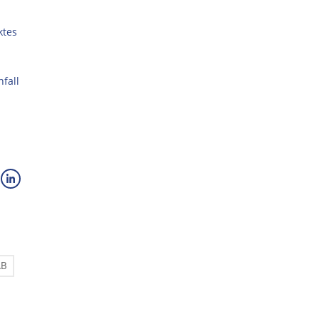
ktes
fall
AB