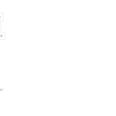
n
ik
er