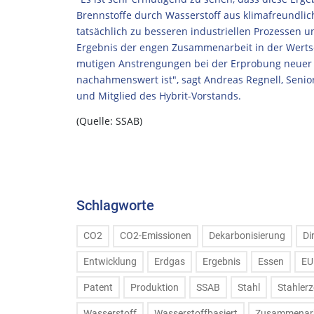
Brennstoffe durch Wasserstoff aus klimafreundli
tatsächlich zu besseren industriellen Prozessen 
Ergebnis der engen Zusammenarbeit in der Werts
mutigen Anstrengungen bei der Erprobung neuer T
nachahmenswert ist", sagt Andreas Regnell, Senior
und Mitglied des Hybrit-Vorstands.
(Quelle: SSAB)
Schlagworte
CO2
CO2-Emissionen
Dekarbonisierung
Di
Entwicklung
Erdgas
Ergebnis
Essen
EU
Patent
Produktion
SSAB
Stahl
Stahler
Wasserstoff
Wasserstoffbasiert
Zusammenarb