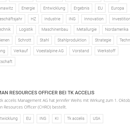
onawitz
Energie
Entwicklung
Ergebnis
EU
Europa
eschäftsjahr
HZ
Industrie
ING
Innovation
Investitio
echnik
Logistik
Maschinenbau
Metallurgie
Nordamerika
ienen
Schrott
Stahl
Stahlproduktion
Strategie
Techn
ung
Verkauf
Voestalpine AG
Vorstand
Werkstoff
tschaft
AN RESOURCES OFFICER BEI TK ACCELIS
 tk accelis Management AG hat Jennifer Weihs mit Wirkung zum 1. Oktob
n Resources Officer (CHRO) bestellt.
twicklung
EU
ING
KI
Tk accelis
USA