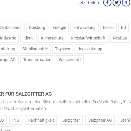
Jetzt teilen
Deutschland
Duisburg
Energie
Entwicklung
Essen
EU
Industrie
Klima
Klimaschutz
Kreislaufwirtschaft
Neubau
rstellung
Stahlindustrie
Thyssen
thyssenkrupp
urope AG
Transformation
Wasserstoff
ER FÜR SALZGITTER AG
hr hat der Konzern eine Silbermedaille im aktuellen EcoVadis-Rating für 
h Nachhaltigkeit erhalten
EU
ING
Nachhaltigkeit
Salzgitter
Salzgitter AG
Stahl
nehmen