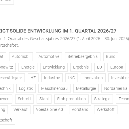
IGT SOLIDE ENTWICKLUNG IM 1. QUARTAL 2026/27
m 1. Quartal des Geschäftsjahres 2026/27 (1. April 2026 – 30. Juni 2026)
rtschaftet.
at
Automobil
Automotive
Betriebsergebnis
Bund
onawitz
Energie
Entwicklung
Ergebnis
EU
Europa
eschäftsjahr
HZ
Industrie
ING
Innovation
Investitio
echnik
Logistik
Maschinenbau
Metallurgie
Nordamerika
ienen
Schrott
Stahl
Stahlproduktion
Strategie
Techn
ung
Verkauf
Voestalpine AG
Vorstand
Werkstoff
tschaft