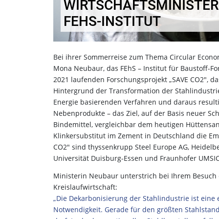
WIRTSCHAFTSMINISTER
FEHS-INSTITUT
Bei ihrer Sommerreise zum Thema Circular Econom
Mona Neubaur, das FEhS – Institut für Baustoff-Fo
2021 laufenden Forschungsprojekt „SAVE CO2", das
Hintergrund der Transformation der Stahlindustrie
Energie basierenden Verfahren und daraus result
Nebenprodukte – das Ziel, auf der Basis neuer Sch
Bindemittel, vergleichbar dem heutigen Hüttensan
Klinkersubstitut im Zement in Deutschland die E
CO2" sind thyssenkrupp Steel Europe AG, Heidelbe
Universität Duisburg-Essen und Fraunhofer UMS
Ministerin Neubaur unterstrich bei Ihrem Besuch
Kreislaufwirtschaft:
„Die Dekarbonisierung der Stahlindustrie ist ein
Notwendigkeit. Gerade für den größten Stahlstan