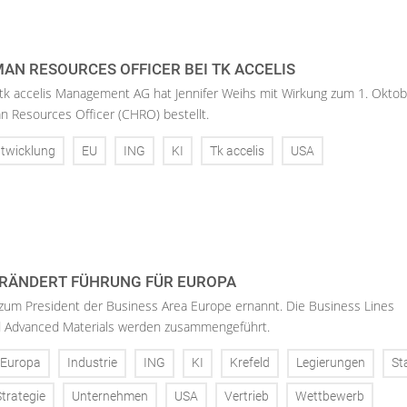
AN RESOURCES OFFICER BEI TK ACCELIS
 tk accelis Management AG hat Jennifer Weihs mit Wirkung zum 1. Oktob
n Resources Officer (CHRO) bestellt.
twicklung
EU
ING
KI
Tk accelis
USA
RÄNDERT FÜHRUNG FÜR EUROPA
 zum President der Business Area Europe ernannt. Die Business Lines
d Advanced Materials werden zusammengeführt.
Europa
Industrie
ING
KI
Krefeld
Legierungen
St
Strategie
Unternehmen
USA
Vertrieb
Wettbewerb