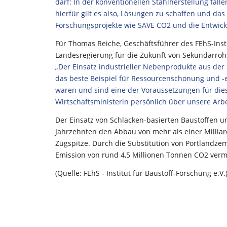
darf: In der konventionellen Stahlherstellung fa
hierfür gilt es also, Lösungen zu schaffen und da
Forschungsprojekte wie SAVE CO2 und die Entwickl
Für Thomas Reiche, Geschäftsführer des FEhS-Insti
Landesregierung für die Zukunft von Sekundärroh
„Der Einsatz industrieller Nebenprodukte aus der 
das beste Beispiel für Ressourcenschonung und -e
waren und sind eine der Voraussetzungen für dies
Wirtschaftsministerin persönlich über unsere Arb
Der Einsatz von Schlacken-basierten Baustoffen un
Jahrzehnten den Abbau von mehr als einer Millia
Zugspitze. Durch die Substitution von Portlandz
Emission von rund 4,5 Millionen Tonnen CO2 ve
(Quelle: FEhS ‑ Institut für Baustoff‑Forschung e.V.