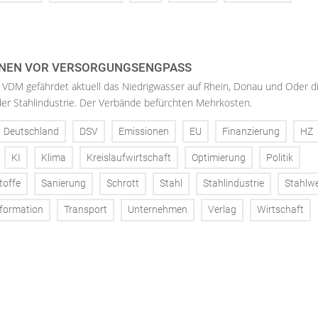
NEN VOR VERSORGUNGSENGPASS
 VDM gefährdet aktuell das Niedrigwasser auf Rhein, Donau und Oder d
der Stahlindustrie. Der Verbände befürchten Mehrkosten.
Deutschland
DSV
Emissionen
EU
Finanzierung
HZ
KI
Klima
Kreislaufwirtschaft
Optimierung
Politik
toffe
Sanierung
Schrott
Stahl
Stahlindustrie
Stahlw
formation
Transport
Unternehmen
Verlag
Wirtschaft