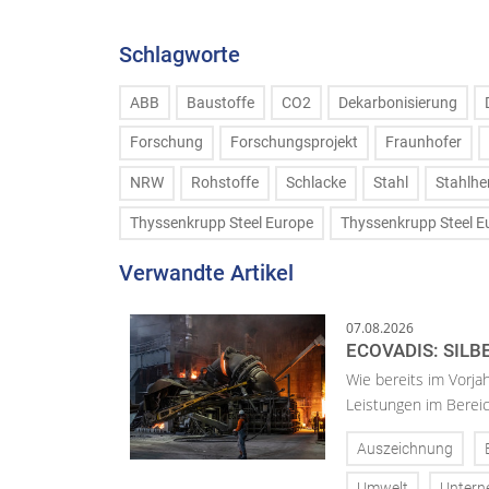
Schlagworte
ABB
Baustoffe
CO2
Dekarbonisierung
Forschung
Forschungsprojekt
Fraunhofer
NRW
Rohstoffe
Schlacke
Stahl
Stahlhe
Thyssenkrupp Steel Europe
Thyssenkrupp Steel E
Verwandte Artikel
07.08.2026
ECOVADIS: SILB
Wie bereits im Vorja
Leistungen im Bereic
Auszeichnung
Umwelt
Unter