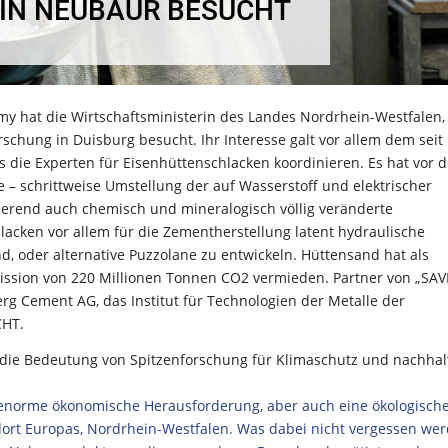
IN NEUBAUR BESUCHT
y hat die Wirtschaftsministerin des Landes Nordrhein-Westfalen,
rschung in Duisburg besucht. Ihr Interesse galt vor allem dem seit
 die Experten für Eisenhüttenschlacken koordinieren. Es hat vor 
 – schrittweise Umstellung der auf Wasserstoff und elektrischer
ierend auch chemisch und mineralogisch völlig veränderte
lacken vor allem für die Zementherstellung latent hydraulische
d, oder alternative Puzzolane zu entwickeln. Hüttensand hat als
mission von 220 Millionen Tonnen CO2 vermieden. Partner von „SAV
rg Cement AG, das Institut für Technologien der Metalle der
ICHT.
 die Bedeutung von Spitzenforschung für Klimaschutz und nachhal
e enorme ökonomische Herausforderung, aber auch eine ökologisch
dort Europas, Nordrhein-Westfalen. Was dabei nicht vergessen we