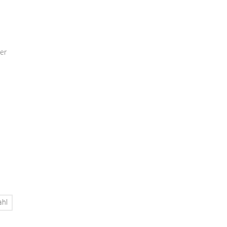
er
ahl