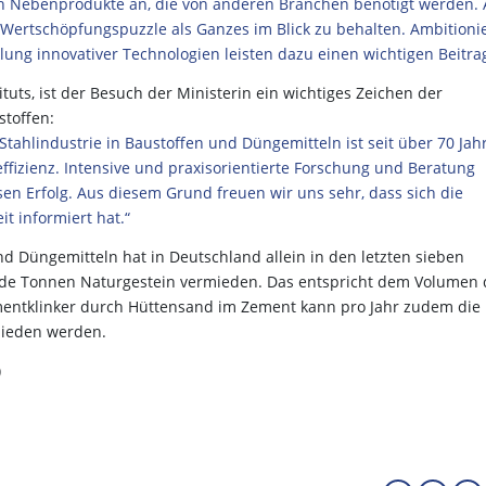
llen Nebenprodukte an, die von anderen Branchen benötigt werden.
s Wertschöpfungspuzzle als Ganzes im Blick zu behalten. Ambitioni
ung innovativer Technologien leisten dazu einen wichtigen Beitr
tuts, ist der Besuch der Ministerin ein wichtiges Zeichen der
stoffen:
Stahlindustrie in Baustoffen und Düngemitteln ist seit über 70 Jah
ffizienz. Intensive und praxisorientierte Forschung und Beratung
en Erfolg. Aus diesem Grund freuen wir uns sehr, dass sich die
eit informiert hat.“
d Düngemitteln hat in Deutschland allein in den letzten sieben
rde Tonnen Naturgestein vermieden. Das entspricht dem Volumen 
ementklinker durch Hüttensand im Zement kann pro Jahr zudem die
rmieden werden.
)