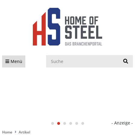
S
Menü
- Anzeige -
Home
Artikel