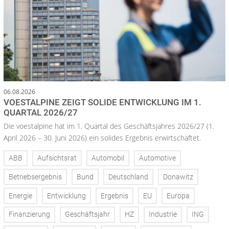
06.08.2026
VOESTALPINE ZEIGT SOLIDE ENTWICKLUNG IM 1.
QUARTAL 2026/27
Die voestalpine hat im 1. Quartal des Geschäftsjahres 2026/27 (1.
April 2026 – 30. Juni 2026) ein solides Ergebnis erwirtschaftet.
ABB
Aufsichtsrat
Automobil
Automotive
Betriebsergebnis
Bund
Deutschland
Donawitz
Energie
Entwicklung
Ergebnis
EU
Europa
Finanzierung
Geschäftsjahr
HZ
Industrie
ING