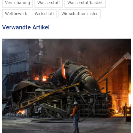
Vereinbarung
Wasserstoff
Wasserstoffbasiert
Wettbewerb
Wirtschaft
Wirtschaftsminister
Verwandte Artikel