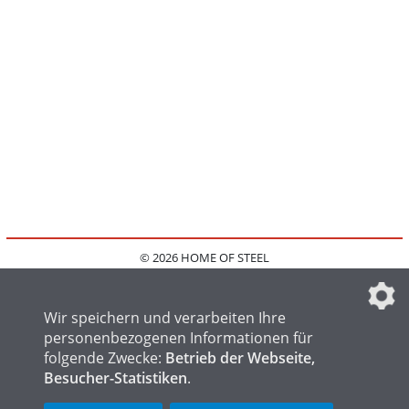
© 2026 HOME OF STEEL
HOME
KONTAKT
MEDIADATEN
DATENSCHUTZ
IMPRESSUM
FAQ
DATENSCHUTZEINSTELLUNGEN
Wir speichern und verarbeiten Ihre
personenbezogenen Informationen für
folgende Zwecke:
Betrieb der Webseite,
Besucher-Statistiken
.
HOME OF WELDING
HOME OF FOUNDRY
HOME OF LOGISTICS