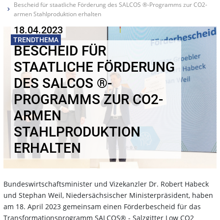
Bescheid für staatliche Förderung des SALCOS ®-Programms zur CO2-
armen Stahlproduktion erhalten
18.04.2023
TRENDTHEMA
BESCHEID FÜR
STAATLICHE FÖRDERUNG
DES SALCOS ®-
PROGRAMMS ZUR CO2-
ARMEN
STAHLPRODUKTION
ERHALTEN
Bundeswirtschaftsminister und Vizekanzler Dr. Robert Habeck
und Stephan Weil, Niedersächsischer Ministerpräsident, haben
am 18. April 2023 gemeinsam einen Förderbescheid für das
Transformationsprogramm SALCOS® - Salzgitter Low CO2