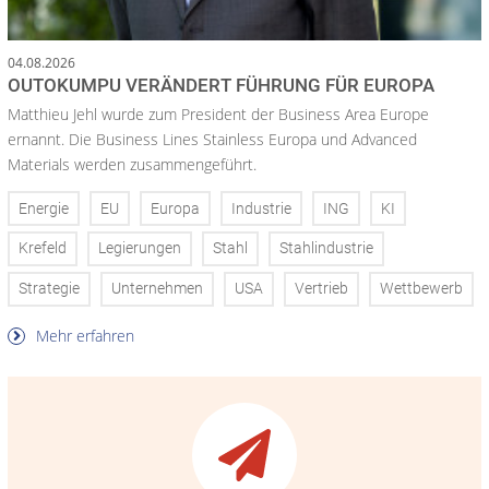
04.08.2026
OUTOKUMPU VERÄNDERT FÜHRUNG FÜR EUROPA
Matthieu Jehl wurde zum President der Business Area Europe
ernannt. Die Business Lines Stainless Europa und Advanced
Materials werden zusammengeführt.
Energie
EU
Europa
Industrie
ING
KI
Krefeld
Legierungen
Stahl
Stahlindustrie
Strategie
Unternehmen
USA
Vertrieb
Wettbewerb
Mehr erfahren