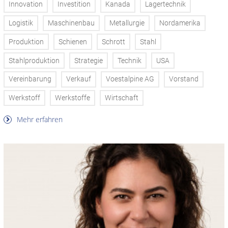
Innovation
Investition
Kanada
Lagertechnik
Logistik
Maschinenbau
Metallurgie
Nordamerika
Produktion
Schienen
Schrott
Stahl
Stahlproduktion
Strategie
Technik
USA
Vereinbarung
Verkauf
Voestalpine AG
Vorstand
Werkstoff
Werkstoffe
Wirtschaft
Mehr erfahren