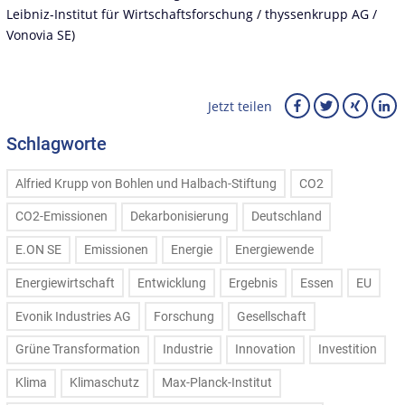
Leibniz-Institut für Wirtschaftsforschung
/
thyssenkrupp AG
/
Vonovia SE
)
Jetzt teilen
Schlagworte
Alfried Krupp von Bohlen und Halbach-Stiftung
CO2
CO2-Emissionen
Dekarbonisierung
Deutschland
E.ON SE
Emissionen
Energie
Energiewende
Energiewirtschaft
Entwicklung
Ergebnis
Essen
EU
Evonik Industries AG
Forschung
Gesellschaft
Grüne Transformation
Industrie
Innovation
Investition
Klima
Klimaschutz
Max-Planck-Institut