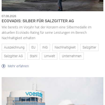
07.08.2026
ECOVADIS: SILBER FÜR SALZGITTER AG
Wie bereits im Vorjahr hat der Konzern eine Silbermedaille im
aktuellen EcoVadis-Rating für seine Leistungen im Bereich
Nachhaltigkeit erhalten
Auszeichnung
EU
ING
Nachhaltigkeit
Salzgitter
Salzgitter AG
Stahl
Umwelt
Unternehmen
Mehr erfahren