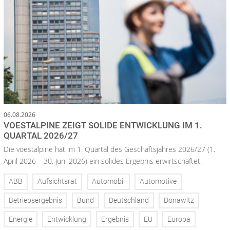
06.08.2026
VOESTALPINE ZEIGT SOLIDE ENTWICKLUNG IM 1.
QUARTAL 2026/27
Die voestalpine hat im 1. Quartal des Geschäftsjahres 2026/27 (1.
April 2026 – 30. Juni 2026) ein solides Ergebnis erwirtschaftet.
ABB
Aufsichtsrat
Automobil
Automotive
Betriebsergebnis
Bund
Deutschland
Donawitz
Energie
Entwicklung
Ergebnis
EU
Europa