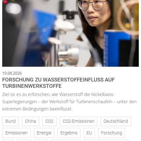
10.08.2026
FORSCHUNG ZU WASSERSTOFFEINFLUSS AUF
TURBINENWERKSTOFFE
Ziel ist es zu erforschen, wie Wasserstoff die Nickelbasis-
Superlegierungen – der Werkstoff für Turbinenschaufeln – unter den
extremen Bedingungen beeinflusst.
Bund
China
CO2
CO2-Emissionen
Deutschland
Emissionen
Energie
Ergebnis
EU
Forschung