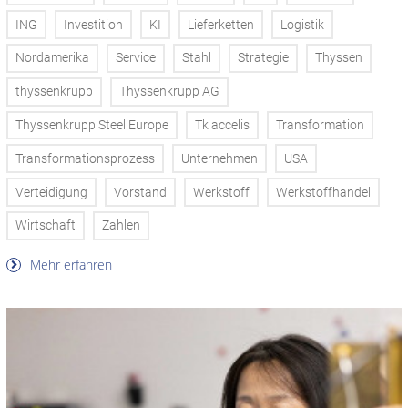
ING
Investition
KI
Lieferketten
Logistik
Nordamerika
Service
Stahl
Strategie
Thyssen
thyssenkrupp
Thyssenkrupp AG
Thyssenkrupp Steel Europe
Tk accelis
Transformation
Transformationsprozess
Unternehmen
USA
Verteidigung
Vorstand
Werkstoff
Werkstoffhandel
Wirtschaft
Zahlen
Mehr erfahren