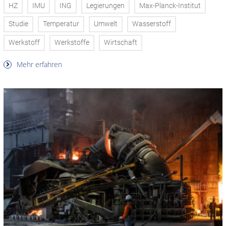
HZ
IMU
ING
Legierungen
Max-Planck-Institut
Studie
Temperatur
Umwelt
Wasserstoff
Werkstoff
Werkstoffe
Wirtschaft
Mehr erfahren