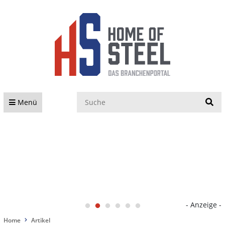
S
Menü
- Anzeige -
Home
Artikel