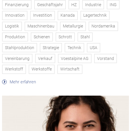
Finanzierung
Geschäftsjahr
HZ
Industrie
ING
Innovation
Investition
Kanada
Lagertechnik
Logistik
Maschinenbau
Metallurgie
Nordamerika
Produktion
Schienen
Schrott
Stahl
Stahlproduktion
Strategie
Technik
USA
Vereinbarung
Verkauf
Voestalpine AG
Vorstand
Werkstoff
Werkstoffe
Wirtschaft
Mehr erfahren