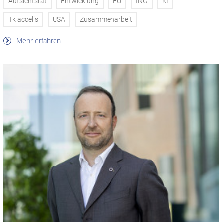
Aufsichtsrat
Entwicklung
EU
ING
KI
Tk accelis
USA
Zusammenarbeit
Mehr erfahren