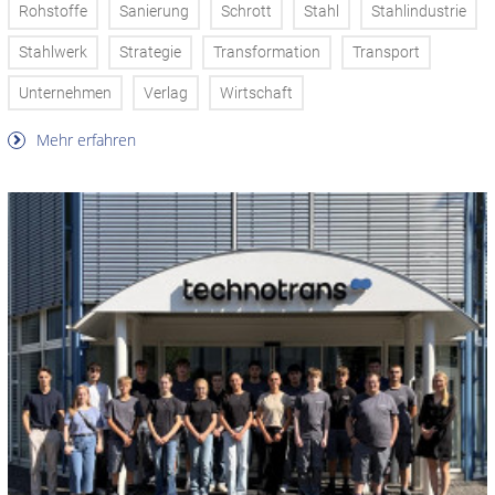
Rohstoffe
Sanierung
Schrott
Stahl
Stahlindustrie
Stahlwerk
Strategie
Transformation
Transport
Unternehmen
Verlag
Wirtschaft
Mehr erfahren