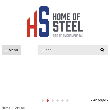
S
Menü
- Anzeige -
Home
Artikel