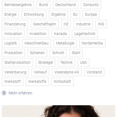
Betriebsergebnis
Bund
Deutschland
Donawitz
Energie
Entwicklung
Ergebnis
EU
Europa
Finanzierung
Geschäftsjahr
HZ
Industrie
ING
Innovation
Investition
Kanada
Lagertechnik
Logistik
Maschinenbau
Metallurgie
Nordamerika
Produktion
Schienen
Schrott
Stahl
Stahlproduktion
Strategie
Technik
USA
Vereinbarung
Verkauf
Voestalpine AG
Vorstand
Werkstoff
Werkstoffe
Wirtschaft
Mehr erfahren