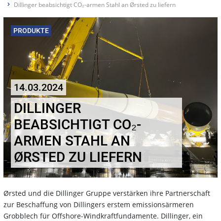
Dillinger beabsichtigt CO₂-armen Stahl an Ørsted zu liefern
PRODUKTE
14.03.2024
DILLINGER
BEABSICHTIGT CO₂-
ARMEN STAHL AN
ØRSTED ZU LIEFERN
Ørsted und die Dillinger Gruppe verstärken ihre Partnerschaft
zur Beschaffung von Dillingers erstem emissionsärmeren
Grobblech für Offshore-Windkraftfundamente. Dillinger, ein