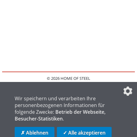
© 2026 HOME OF STEEL
HOME
KONTAKT
MEDIADATEN
DATENSCHUTZ
IMPRESSUM
FAQ
DATENSCHUTZEINSTELLUNGEN
Wir speichern und verarbeiten Ihre
personenbezogenen Informationen für
folgende Zwecke:
Betrieb der Webseite,
Besucher-Statistiken
.
HOME OF WELDING
HOME OF FOUNDRY
HOME OF LOGISTICS
✗ Ablehnen
✓ Alle akzeptieren