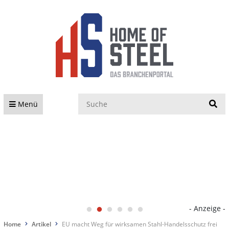
S
Menü
- Anzeige -
Home
Artikel
EU macht Weg für wirksamen Stahl-Handelsschutz frei