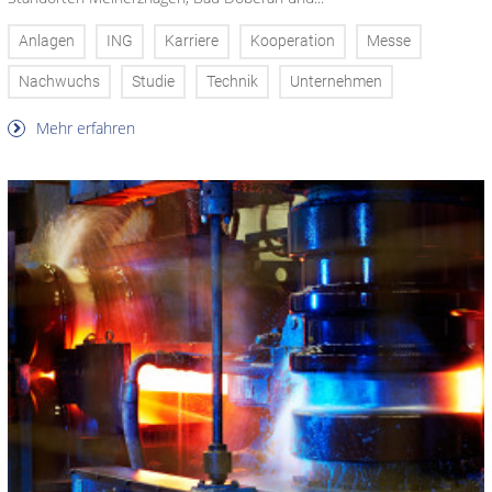
Anlagen
ING
Karriere
Kooperation
Messe
Nachwuchs
Studie
Technik
Unternehmen
Mehr erfahren