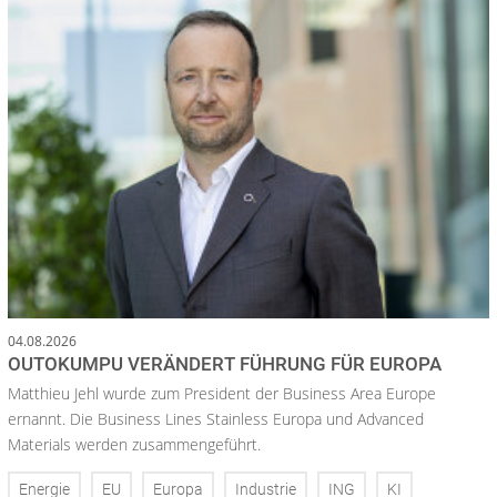
04.08.2026
OUTOKUMPU VERÄNDERT FÜHRUNG FÜR EUROPA
Matthieu Jehl wurde zum President der Business Area Europe
ernannt. Die Business Lines Stainless Europa und Advanced
Materials werden zusammengeführt.
Energie
EU
Europa
Industrie
ING
KI