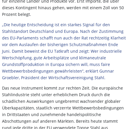
für einzelne Länder und Produkte vor. Erst Importe, die über
dieses Kontingent hinaus gehen, werden mit einem Zoll von 50
Prozent belegt.
„Die heutige Entscheidung ist ein starkes Signal für den
Stahlstandort Deutschland und Europa. Nach der Zustimmung
des EU-Parlaments schafft nun auch der Rat rechtzeitig Klarheit
vor dem Auslaufen der bisherigen Schutzmaßnahmen Ende
Juni. Damit beweist die EU Tatkraft und zeigt: Wer industrielle
Wertschöpfung, gute Arbeitsplätze und klimaneutrale
Grundstoffproduktion in Europa sichern will, muss faire
Wettbewerbsbedingungen gewährleisten“, erklärt Gunnar
Groebler, Präsident der Wirtschaftsvereinigung Stahl.
Das neue Instrument kommt zur rechten Zeit. Die europäische
Stahlindustrie steht unter erheblichem Druck durch die
schädlichen Auswirkungen ungebremst wachsender globaler
Überkapazitäten, staatlich verzerrte Wettbewerbsbedingungen
in Drittstaaten und zunehmende handelspolitische
Abschottungen auf anderen Märkten. Bereits heute stammt
rund jede dritte in der EU verwendete Tonne Stahl aus