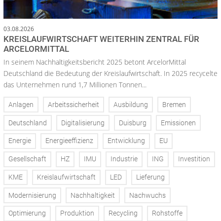
03.08.2026
KREISLAUFWIRTSCHAFT WEITERHIN ZENTRAL FÜR
ARCELORMITTAL
In seinem Nachhaltigkeitsbericht 2025 betont ArcelorMittal
Deutschland die Bedeutung der Kreislaufwirtschaft. In 2025 recycelte
das Unternehmen rund 1,7 Millionen Tonnen...
Anlagen
Arbeitssicherheit
Ausbildung
Bremen
Deutschland
Digitalisierung
Duisburg
Emissionen
Energie
Energieeffizienz
Entwicklung
EU
Gesellschaft
HZ
IMU
Industrie
ING
Investition
KME
Kreislaufwirtschaft
LED
Lieferung
Modernisierung
Nachhaltigkeit
Nachwuchs
Optimierung
Produktion
Recycling
Rohstoffe