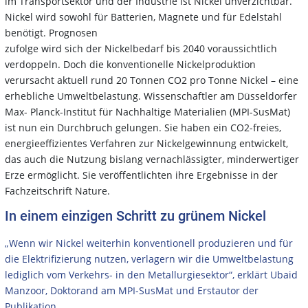
im Transportsektor und der Industrie ist Nickel unverzichtbar.
Nickel wird sowohl für Batterien, Magnete und für Edelstahl
benötigt. Prognosen
zufolge wird sich der Nickelbedarf bis 2040 voraussichtlich
verdoppeln. Doch die konventionelle Nickelproduktion
verursacht aktuell rund 20 Tonnen CO2 pro Tonne Nickel – eine
erhebliche Umweltbelastung. Wissenschaftler am Düsseldorfer
Max- Planck-Institut für Nachhaltige Materialien (MPI-SusMat)
ist nun ein Durchbruch gelungen. Sie haben ein CO2-freies,
energieeffizientes Verfahren zur Nickelgewinnung entwickelt,
das auch die Nutzung bislang vernachlässigter, minderwertiger
Erze ermöglicht. Sie veröffentlichten ihre Ergebnisse in der
Fachzeitschrift Nature.
In einem einzigen Schritt zu grünem Nickel
„Wenn wir Nickel weiterhin konventionell produzieren und für
die Elektrifizierung nutzen, verlagern wir die Umweltbelastung
lediglich vom Verkehrs- in den Metallurgiesektor“, erklärt Ubaid
Manzoor, Doktorand am MPI-SusMat und Erstautor der
Publikation.