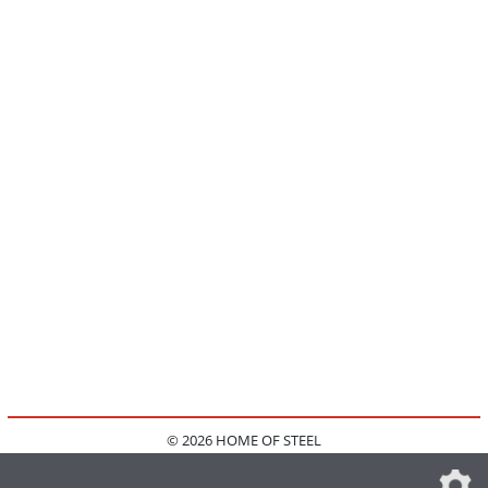
© 2026 HOME OF STEEL
HOME
KONTAKT
MEDIADATEN
DATENSCHUTZ
IMPRESSUM