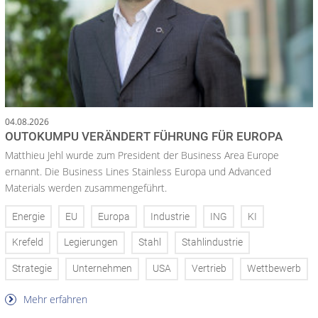
04.08.2026
OUTOKUMPU VERÄNDERT FÜHRUNG FÜR EUROPA
Matthieu Jehl wurde zum President der Business Area Europe
ernannt. Die Business Lines Stainless Europa und Advanced
Materials werden zusammengeführt.
Energie
EU
Europa
Industrie
ING
KI
Krefeld
Legierungen
Stahl
Stahlindustrie
Strategie
Unternehmen
USA
Vertrieb
Wettbewerb
Mehr erfahren