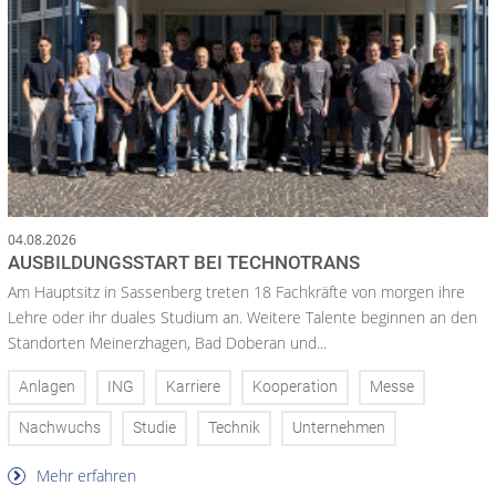
04.08.2026
AUSBILDUNGSSTART BEI TECHNOTRANS
Am Hauptsitz in Sassenberg treten 18 Fachkräfte von morgen ihre
Lehre oder ihr duales Studium an. Weitere Talente beginnen an den
Standorten Meinerzhagen, Bad Doberan und...
Anlagen
ING
Karriere
Kooperation
Messe
Nachwuchs
Studie
Technik
Unternehmen
Mehr erfahren