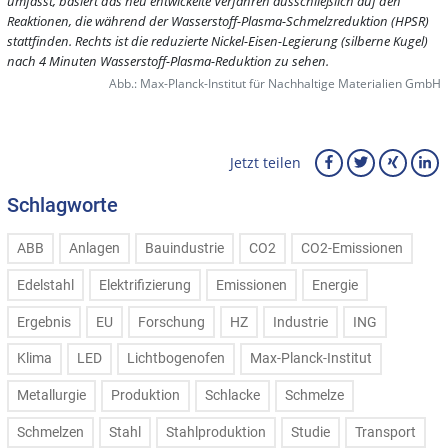
umfasst, basiert das neu entwickelte Verfahren ausschließlich auf den
Reaktionen, die während der Wasserstoff-Plasma-Schmelzreduktion (HPSR)
stattfinden. Rechts ist die reduzierte Nickel-Eisen-Legierung (silberne Kugel)
nach 4 Minuten Wasserstoff-Plasma-Reduktion zu sehen.
Abb.: Max-Planck-Institut für Nachhaltige Materialien GmbH
Jetzt teilen
Schlagworte
ABB
Anlagen
Bauindustrie
CO2
CO2-Emissionen
Edelstahl
Elektrifizierung
Emissionen
Energie
Ergebnis
EU
Forschung
HZ
Industrie
ING
Klima
LED
Lichtbogenofen
Max-Planck-Institut
Metallurgie
Produktion
Schlacke
Schmelze
Schmelzen
Stahl
Stahlproduktion
Studie
Transport