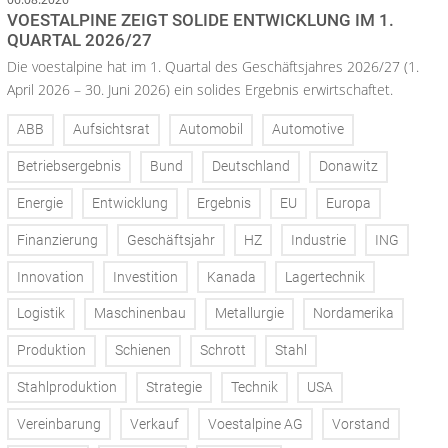
VOESTALPINE ZEIGT SOLIDE ENTWICKLUNG IM 1.
QUARTAL 2026/27
Die voestalpine hat im 1. Quartal des Geschäftsjahres 2026/27 (1.
April 2026 – 30. Juni 2026) ein solides Ergebnis erwirtschaftet.
ABB
Aufsichtsrat
Automobil
Automotive
Betriebsergebnis
Bund
Deutschland
Donawitz
Energie
Entwicklung
Ergebnis
EU
Europa
Finanzierung
Geschäftsjahr
HZ
Industrie
ING
Innovation
Investition
Kanada
Lagertechnik
Logistik
Maschinenbau
Metallurgie
Nordamerika
Produktion
Schienen
Schrott
Stahl
Stahlproduktion
Strategie
Technik
USA
Vereinbarung
Verkauf
Voestalpine AG
Vorstand