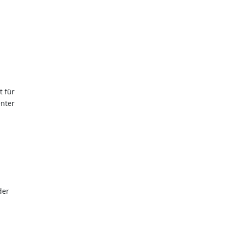
t für
enter
der