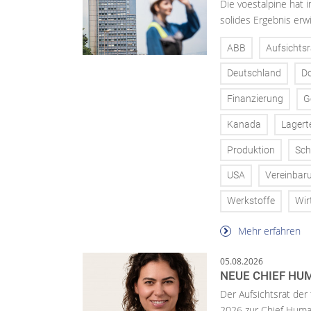
Die voestalpine hat i
solides Ergebnis erwi
ABB
Aufsichtsr
Deutschland
D
Finanzierung
G
Kanada
Lagert
Produktion
Sch
USA
Vereinbar
Werkstoffe
Wir
Mehr erfahren
05.08.2026
NEUE CHIEF HUM
Der Aufsichtsrat der
2026 zur Chief Huma