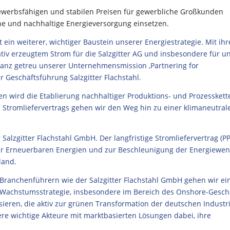
tbewerbsfähigen und stabilen Preisen für gewerbliche Großkunden
che und nachhaltige Energieversorgung einsetzen.
ein weiterer, wichtiger Baustein unserer Energiestrategie. Mit ihr
iv erzeugtem Strom für die Salzgitter AG und insbesondere für u
nz getreu unserer Unternehmensmission ‚Partnering for
r Geschäftsführung Salzgitter Flachstahl.
n wird die Etablierung nachhaltiger Produktions- und Prozesskett
 Stromliefervertrags gehen wir den Weg hin zu einer klimaneutral
alzgitter Flachstahl GmbH. Der langfristige Stromliefervertrag (P
er Erneuerbaren Energien und zur Beschleunigung der Energiewen
land.
 Branchenführern wie der Salzgitter Flachstahl GmbH gehen wir ei
en Wachstumsstrategie, insbesondere im Bereich des Onshore-Gesch
isieren, die aktiv zur grünen Transformation der deutschen Industr
ere wichtige Akteure mit marktbasierten Lösungen dabei, ihre