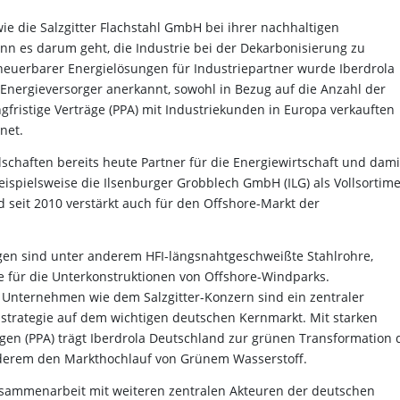
e die Salzgitter Flachstahl GmbH bei ihrer nachhaltigen
enn es darum geht, die Industrie bei der Dekarbonisierung zu
Erneuerbarer Energielösungen für Industriepartner wurde Iberdrola
 Energieversorger anerkannt, sowohl in Bezug auf die Anzahl der
fristige Verträge (PPA) mit Industriekunden in Europa verkauften
net.
lschaften bereits heute Partner für die Energiewirtschaft und dami
eispielsweise die Ilsenburger Grobblech GmbH (ILG) als Vollsortim
 seit 2010 verstärkt auch für den Offshore-Markt der
gen sind unter anderem HFI-längsnahtgeschweißte Stahlrohre,
e für die Unterkonstruktionen von Offshore-Windparks.
Unternehmen wie dem Salzgitter-Konzern sind ein zentraler
sstrategie auf dem wichtigen deutschen Kernmarkt. Mit starken
ägen (PPA) trägt Iberdrola Deutschland zur grünen Transformation 
nderem den Markthochlauf von Grünem Wasserstoff.
usammenarbeit mit weiteren zentralen Akteuren der deutschen