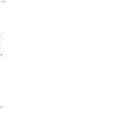
 ein
n
ik
er