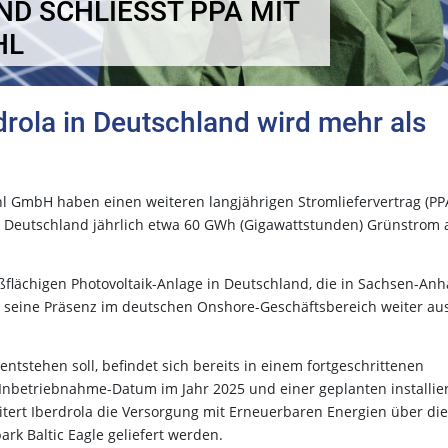
 SCHLIESST PPA MIT S
L
drola in Deutschland wird mehr als
ahl GmbH haben einen weiteren langjährigen Stromliefervertrag (PP
la Deutschland jährlich etwa 60 GWh (Gigawattstunden) Grünstrom 
flächigen Photovoltaik-Anlage in Deutschland, die in Sachsen-Anh
t seine Präsenz im deutschen Onshore-Geschäftsbereich weiter aus
ntstehen soll, befindet sich bereits in einem fortgeschrittenen
Inbetriebnahme-Datum im Jahr 2025 und einer geplanten installie
tert Iberdrola die Versorgung mit Erneuerbaren Energien über die
rk Baltic Eagle geliefert werden.