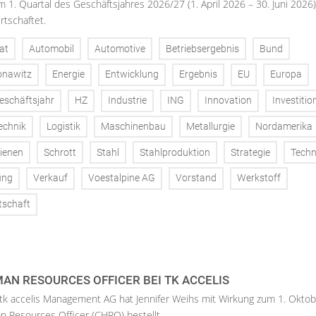
m 1. Quartal des Geschäftsjahres 2026/27 (1. April 2026 – 30. Juni 2026)
rtschaftet.
at
Automobil
Automotive
Betriebsergebnis
Bund
onawitz
Energie
Entwicklung
Ergebnis
EU
Europa
eschäftsjahr
HZ
Industrie
ING
Innovation
Investitio
echnik
Logistik
Maschinenbau
Metallurgie
Nordamerika
ienen
Schrott
Stahl
Stahlproduktion
Strategie
Techn
ung
Verkauf
Voestalpine AG
Vorstand
Werkstoff
tschaft
AN RESOURCES OFFICER BEI TK ACCELIS
 tk accelis Management AG hat Jennifer Weihs mit Wirkung zum 1. Oktob
n Resources Officer (CHRO) bestellt.