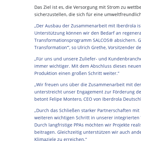
Das Ziel ist es, die Versorgung mit Strom zu wet
sicherzustellen, die sich für eine umweltfreundli
„Der Ausbau der Zusammenarbeit mit Iberdrola ist 
Unterstützung können wir den Bedarf an regenerat
Transformationsprogramm SALCOS® absichern. Ga
Transformation‘“, so Ulrich Grethe, Vorsitzender
de
„Für uns und unsere Zuliefer- und Kundenbranche
immer wichtiger. Mit dem Abschluss dieses neuen
Produktion einen großen Schritt weiter.“
„Wir freuen uns über die Zusammenarbeit mit der S
unterstreicht unser Engagement zur Förderung d
betont Felipe Montero, CEO von Iberdrola Deutsch
„Durch das Schließen starker Partnerschaften mit
weiteren wichtigen Schritt in unserer integriert
Durch langfristige PPAs möchten wir
Projekte real
beitragen. Gleichzeitig unterstützen wir auch and
Klimaziele zu erreichen.“