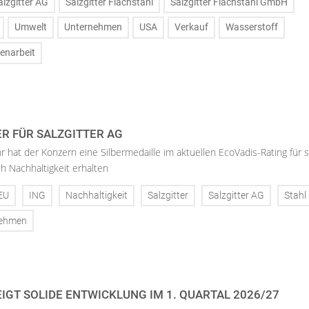
alzgitter AG
Salzgitter Flachstahl
Salzgitter Flachstahl GmbH
Umwelt
Unternehmen
USA
Verkauf
Wasserstoff
narbeit
ER FÜR SALZGITTER AG
hr hat der Konzern eine Silbermedaille im aktuellen EcoVadis-Rating für 
h Nachhaltigkeit erhalten
EU
ING
Nachhaltigkeit
Salzgitter
Salzgitter AG
Stahl
nehmen
IGT SOLIDE ENTWICKLUNG IM 1. QUARTAL 2026/27