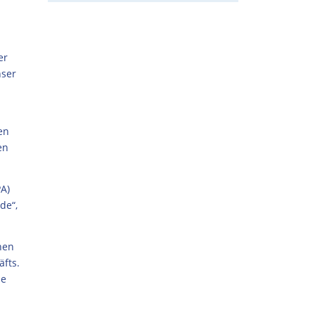
er
nser
en
en
PA)
de“,
nen
äfts.
ie