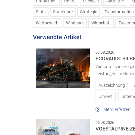
Produktion
Rohre
Sachsen
Salzgitter
S
Stahl
Stahlrohre
Strategie
Transformation
Wettbewerb
Windpark
Wirtschaft
Zusamme
Verwandte Artikel
07.08.2026
ECOVADIS: SILB
Wie bereits im Vorja
Leistungen im Bereic
Auszeichnung
Umwelt
Unter
Mehr erfahren
06.08.2026
VOESTALPINE ZE