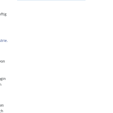
ftig
trie.
von
ogin
h
das
ch