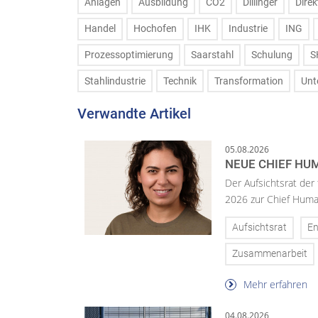
Anlagen
Ausbildung
CO2
Dillinger
Direk
Handel
Hochofen
IHK
Industrie
ING
Prozessoptimierung
Saarstahl
Schulung
S
Stahlindustrie
Technik
Transformation
Unt
Verwandte Artikel
05.08.2026
NEUE CHIEF HUM
Der Aufsichtsrat der
2026 zur Chief Huma
Aufsichtsrat
En
Zusammenarbeit
Mehr erfahren
04.08.2026