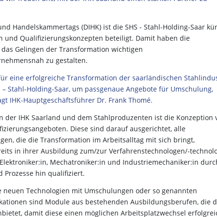
nd Handelskammertags (DIHK) ist die SHS - Stahl-Holding-Saar kün
und Qualifizierungskonzepten beteiligt. Damit haben die
das Gelingen der Transformation wichtigen
ernehmensnah zu gestalten.
 für eine erfolgreiche Transformation der saarländischen Stahlindus
HS – Stahl-Holding-Saar, um passgenaue Angebote für Umschulung,
sagt IHK-Hauptgeschäftsführer Dr. Frank Thomé.
en der IHK Saarland und dem Stahlproduzenten ist die Konzeption 
izierungsangeboten. Diese sind darauf ausgerichtet, alle
en, die die Transformation im Arbeitsalltag mit sich bringt,
its in ihrer Ausbildung zum/zur Verfahrenstechnologen/-technol
Elektroniker:in, Mechatroniker:in und Industriemechaniker:in durc
Prozesse hin qualifiziert.
die neuen Technologien mit Umschulungen oder so genannten
ifikationen sind Module aus bestehenden Ausbildungsberufen, die 
bietet, damit diese einen möglichen Arbeitsplatzwechsel erfolgrei