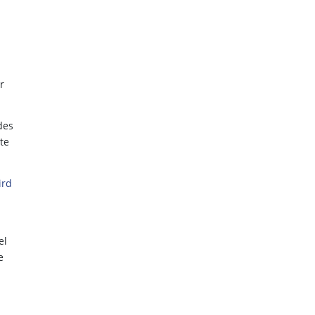
r
des
te
ird
el
e