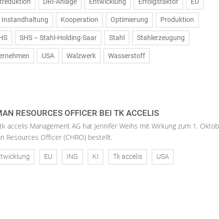
treduktion
DRI-Anlage
Entwicklung
Erfolgsfaktor
EU
Instandhaltung
Kooperation
Optimierung
Produktion
HS
SHS – Stahl-Holding-Saar
Stahl
Stahlerzeugung
ernehmen
USA
Walzwerk
Wasserstoff
AN RESOURCES OFFICER BEI TK ACCELIS
 tk accelis Management AG hat Jennifer Weihs mit Wirkung zum 1. Oktob
n Resources Officer (CHRO) bestellt.
twicklung
EU
ING
KI
Tk accelis
USA