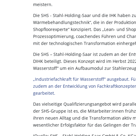
meistern.
Die SHS - Stahl-Holding-Saar und die IHK haben z
Wärmebehandlungstechnik“, die in der Produktion
Shopfloorexperte“ konzipiert. Das „Lean- und Sh
Prozessoptimierung, coachendes Führen und Chan
mit der technologischen Transformation einhergeh
Die SHS – Stahl-Holding-Saar ist zudem an der En
DIHK beteiligt. Dieses Konzept wird im Herbst 202
Wasserstoff“ um ein Aufbaumodul zur Stahlerzeu
„Industriefachkraft für Wasserstoff“ ausgebaut. F
zudem an der Entwicklung von Fachkraftkonzepten
gearbeitet.
Das vielseitige Qualifizierungsangebot wird parall
der SHS-Gruppe ist es, die Mitarbeiter:innen frühz
ihren neuen Alltag und die Transformation aktiv mi
wesentlicher Erfolgsfaktor für das Gelingen der T
(Quelle: SHS – Stahl-Holding-Saar GmbH & Co. KGa