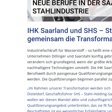
NEUE BERUFE IN DER S
STAHLINDUSTRIE
IHK Saarland und SHS – St
gemeinsam die Transformat
Industriefachkraft für Wasserstoff – so heißt eine
Unternehmen Dillinger und Saarstahl künftig gebra
verändern sich grundlegend, wenn der größte Arbe
nachhaltigere Technologien umstellt. Die IHK Saa
Berufswelt durch passgenaue Qualifizierungsangeb
werden. Die Qualifizierungen beginnen parallel z
„Im Rahmen unserer Transformation werden sich di
Disteldorf, Geschäftsführer SHS – Stahl-Holding-S
wollen wir diesen Wandel aktiv und zukunftsgeric
Qualifizierungsangebot unterbreiten, das sie fit 
Beschäftigten ist ein wesentlicher Erfolgsfaktor u