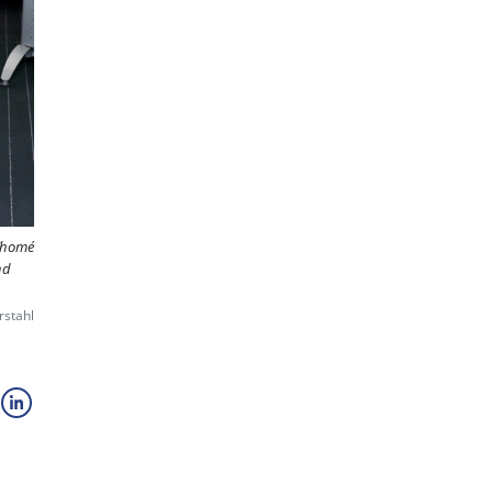
 Thomé
nd
rstahl