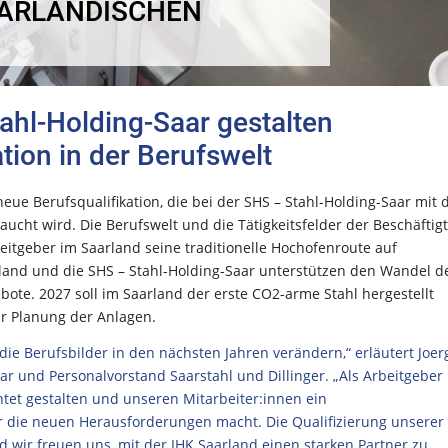
AARLÄNDISCHEN
ahl-Holding-Saar gestalten
ion in der Berufswelt
 neue Berufsqualifikation, die bei der SHS – Stahl-Holding-Saar mit 
ucht wird. Die Berufswelt und die Tätigkeitsfelder der Beschäftig
itgeber im Saarland seine traditionelle Hochofenroute auf
rland und die SHS – Stahl-Holding-Saar unterstützen den Wandel d
ote. 2027 soll im Saarland der erste CO2-arme Stahl hergestellt
ur Planung der Anlagen.
e Berufsbilder in den nächsten Jahren verändern,“ erläutert Joer
aar und Personalvorstand Saarstahl und Dillinger. „Als Arbeitgeber
htet gestalten und unseren Mitarbeiter:innen ein
für die neuen Herausforderungen macht. Die Qualifizierung unserer
nd wir freuen uns, mit der IHK Saarland einen starken Partner zu