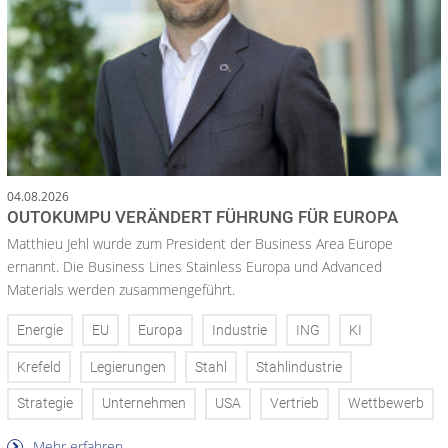
04.08.2026
OUTOKUMPU VERÄNDERT FÜHRUNG FÜR EUROPA
Matthieu Jehl wurde zum President der Business Area Europe
ernannt. Die Business Lines Stainless Europa und Advanced
Materials werden zusammengeführt.
Energie
EU
Europa
Industrie
ING
KI
Krefeld
Legierungen
Stahl
Stahlindustrie
Strategie
Unternehmen
USA
Vertrieb
Wettbewerb
Mehr erfahren