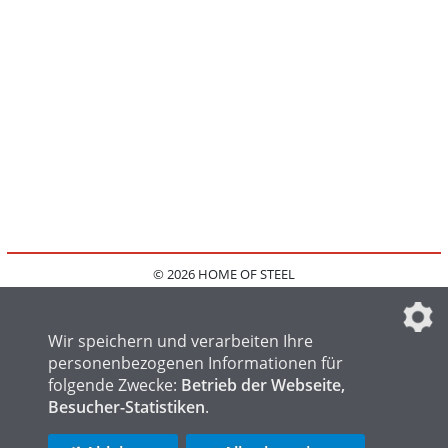
© 2026 HOME OF STEEL
HOME
KONTAKT
MEDIADATEN
DATENSCHUTZ
IMPRESSUM
FAQ
DATENSCHUTZEINSTELLUNGEN
Wir speichern und verarbeiten Ihre
personenbezogenen Informationen für
folgende Zwecke:
Betrieb der Webseite,
Besucher-Statistiken
.
HOME OF WELDING
HOME OF FOUNDRY
HOME OF LOGISTICS