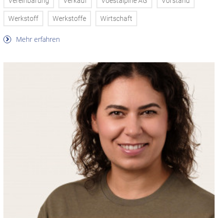
Vereinbarung
Verkauf
Voestalpine AG
Vorstand
Werkstoff
Werkstoffe
Wirtschaft
Mehr erfahren