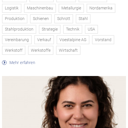
Logistik
Maschinenbau
Metallurgie
Nordamerika
Produktion
Schienen
Schrott
Stahl
Stahlproduktion
Strategie
Technik
USA
Vereinbarung
Verkauf
Voestalpine AG
Vorstand
Werkstoff
Werkstoffe
Wirtschaft
Mehr erfahren