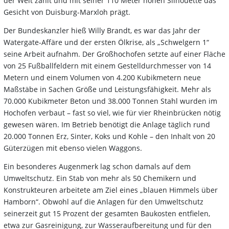
der Welt zählt und mit seiner 110 Meter hohen Silhouette das
Gesicht von Duisburg-Marxloh prägt.
Der Bundeskanzler hieß Willy Brandt, es war das Jahr der
Watergate-Affäre und der ersten Ölkrise, als „Schwelgern 1“
seine Arbeit aufnahm. Der Großhochofen setzte auf einer Fläche
von 25 Fußballfeldern mit einem Gestelldurchmesser von 14
Metern und einem Volumen von 4.200 Kubikmetern neue
Maßstäbe in Sachen Größe und Leistungsfähigkeit. Mehr als
70.000 Kubikmeter Beton und 38.000 Tonnen Stahl wurden im
Hochofen verbaut – fast so viel, wie für vier Rheinbrücken nötig
gewesen wären. Im Betrieb benötigt die Anlage täglich rund
20.000 Tonnen Erz, Sinter, Koks und Kohle – den Inhalt von 20
Güterzügen mit ebenso vielen Waggons.
Ein besonderes Augenmerk lag schon damals auf dem
Umweltschutz. Ein Stab von mehr als 50 Chemikern und
Konstrukteuren arbeitete am Ziel eines „blauen Himmels über
Hamborn“. Obwohl auf die Anlagen für den Umweltschutz
seinerzeit gut 15 Prozent der gesamten Baukosten entfielen,
etwa zur Gasreinigung, zur Wasseraufbereitung und für den