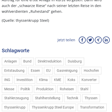
auch der „schwarze Riese“ nach seiner letzten Reise in den
wohlverdienten „Ruhestand“ gehen.
(Quelle: thyssenkrupp Steel)
Jetzt teilen
Schlagworte
Anlagen
Bund
Direktreduktion
Duisburg
Entstaubung
Essen
EU
Gasreinigung
Hochofen
ING
Investition
Klima
KME
Koks
Konverter
Messe
Politik
Produktion
Roheisen
Stahl
Stahlerzeugung
Stahlherstellung
Technik
Thyssen
thyssenkrupp
Thyssenkrupp Steel Europe
Transformation