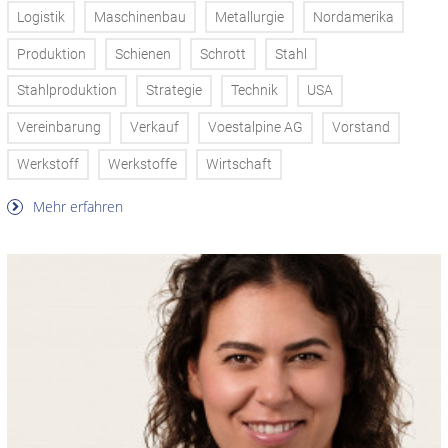
Logistik
Maschinenbau
Metallurgie
Nordamerika
Produktion
Schienen
Schrott
Stahl
Stahlproduktion
Strategie
Technik
USA
Vereinbarung
Verkauf
Voestalpine AG
Vorstand
Werkstoff
Werkstoffe
Wirtschaft
Mehr erfahren