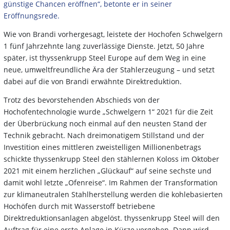
günstige Chancen eröffnen“, betonte er in seiner
Eröffnungsrede.
Wie von Brandi vorhergesagt, leistete der Hochofen Schwelgern
1 fünf Jahrzehnte lang zuverlässige Dienste. Jetzt, 50 Jahre
später, ist thyssenkrupp Steel Europe auf dem Weg in eine
neue, umweltfreundliche Ära der Stahlerzeugung – und setzt
dabei auf die von Brandi erwähnte Direktreduktion.
Trotz des bevorstehenden Abschieds von der
Hochofentechnologie wurde „Schwelgern 1“ 2021 für die Zeit
der Überbrückung noch einmal auf den neusten Stand der
Technik gebracht. Nach dreimonatigem Stillstand und der
Investition eines mittleren zweistelligen Millionenbetrags
schickte thyssenkrupp Steel den stählernen Koloss im Oktober
2021 mit einem herzlichen „Glückauf“ auf seine sechste und
damit wohl letzte „Ofenreise“. Im Rahmen der Transformation
zur klimaneutralen Stahlherstellung werden die kohlebasierten
Hochöfen durch mit Wasserstoff betriebene
Direktreduktionsanlagen abgelöst. thyssenkrupp Steel will den
Auftrag für eine erste Anlage in Kürze vergeben. Dann wird