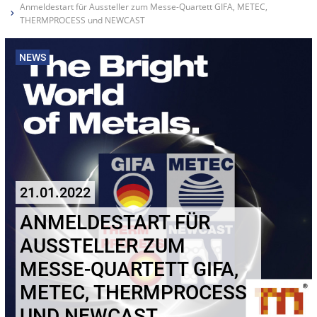
Anmeldestart für Aussteller zum Messe-Quartett GIFA, METEC,
THERMPROCESS und NEWCAST
NEWS
21.01.2022
ANMELDESTART FÜR
AUSSTELLER ZUM
MESSE-QUARTETT GIFA,
METEC, THERMPROCESS
UND NEWCAST