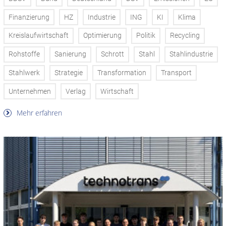
Finanzierung
HZ
Industrie
ING
KI
Klima
Kreislaufwirtschaft
Optimierung
Politik
Recycling
Rohstoffe
Sanierung
Schrott
Stahl
Stahlindustrie
Stahlwerk
Strategie
Transformation
Transport
Unternehmen
Verlag
Wirtschaft
Mehr erfahren