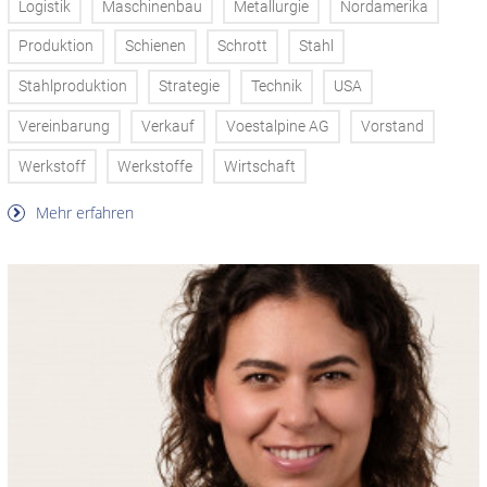
Logistik
Maschinenbau
Metallurgie
Nordamerika
Produktion
Schienen
Schrott
Stahl
Stahlproduktion
Strategie
Technik
USA
Vereinbarung
Verkauf
Voestalpine AG
Vorstand
Werkstoff
Werkstoffe
Wirtschaft
Mehr erfahren