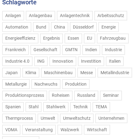
Schlagworte
Anlagen
Anlagenbau
Anlagentechnik
Arbeitsschutz
Automation
Bund
China
Düsseldorf
Energie
Energieeffizienz
Ergebnis
Essen
EU
Fahrzeugbau
Frankreich
Gesellschaft
GMTN
Indien
Industrie
Industrie 4.0
ING
Innovation
Investition
Italien
Japan
Klima
Maschinenbau
Messe
Metallindustrie
Metallurgie
Nachwuchs
Produktion
Produktionsprozess
Roheisen
Russland
Seminar
Spanien
Stahl
Stahlwerk
Technik
TEMA
Thermprocess
Umwelt
Umweltschutz
Unternehmen
VDMA
Veranstaltung
Walzwerk
Wirtschaft