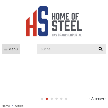
S
Menü
- Anzeige -
Home
Artikel