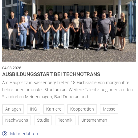
04.08.2026
AUSBILDUNGSSTART BEI TECHNOTRANS
Am Hauptsitz in Sassenberg treten 18 Fachkräfte von morgen ihre
Lehre oder ihr duales Studium an. Weitere Talente beginnen an den
Standorten Meinerzhagen, Bad Doberan und...
Anlagen
ING
Karriere
Kooperation
Messe
Nachwuchs
Studie
Technik
Unternehmen
Mehr erfahren