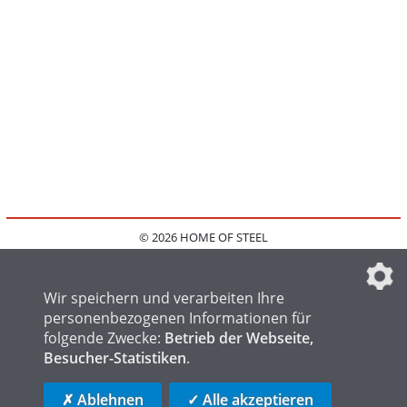
© 2026 HOME OF STEEL
HOME
KONTAKT
MEDIADATEN
DATENSCHUTZ
IMPRESSUM
FAQ
DATENSCHUTZEINSTELLUNGEN
Wir speichern und verarbeiten Ihre
personenbezogenen Informationen für
folgende Zwecke:
Betrieb der Webseite,
Besucher-Statistiken
.
HOME OF WELDING
HOME OF FOUNDRY
HOME OF LOGISTICS
✗ Ablehnen
✓ Alle akzeptieren