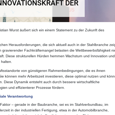
INNOVATIONSKRAFT DER
stian Wurst äußert sich ein einem Statement zu der Zukunft des
ichen Herausforderungen, die sich aktuell auch in der Stahlbranche zei
 gravierender Fachkräftemangel belasten die Wettbewerbsfähigkeit ni
aft. Diese strukturellen Hürden hemmen Wachstum und Innovation und
 halten.
aftsstandorte von günstigeren Rahmenbedingungen, die es ihnen
 Sie können mehr Arbeitszeit investieren, diese optimal nutzen und kön
n. Diese Dynamik entsteht auch durch bessere wirtschaftliche
ien und effizienterer Prozesse fördern.
ziale Verantwortung
r Faktor – gerade in der Baubranche, sei es im Stahlverbundbau, im
rzeit in der industriellen Fertigung, etwa in der Automobilbranche,