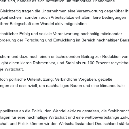
nen sind, handelt es sich hoffentlich um temporäre Phänomene.
t. Gleichzeitig tragen die Unternehmen eine Verantwortung gegenüber ih
gkeit sichern, sondern auch Arbeitsplätze erhalten, faire Bedingungen
ihrer Belegschaft den Wandel aktiv mitgestalten.
aftlicher Erfolg und soziale Verantwortung nachhaltig miteinander
rderung der Forschung und Entwicklung im Bereich nachhaltiger Baus
sichern und dazu noch einen entscheidenden Beitrag zur Reduktion von
 gibt einen klaren Rahmen vor, und Stahl als zu 100 Prozent recycleba
ge Wirtschaft.
ch politische Unterstützung: Verbindliche Vorgaben, gezielte
 sind essenziell, um nachhaltiges Bauen und eine klimaneutrale
appellieren an die Politik, den Wandel aktiv zu gestalten, die Stahlbranc
dlagen für eine nachhaltige Wirtschaft und eine wettbewerbsfähige Zuku
aft und Politik können wir den Wirtschaftsstandort Deutschland stärk