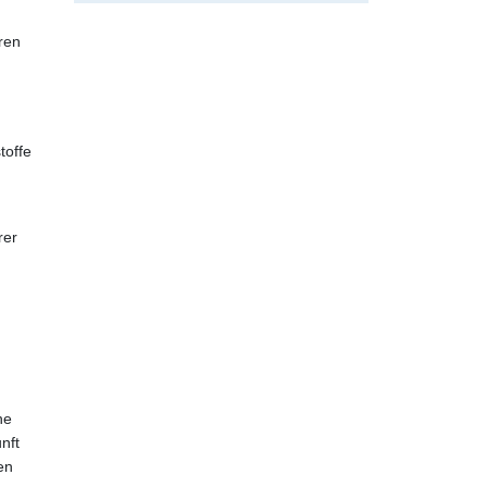
ren
toffe
rer
he
nft
en