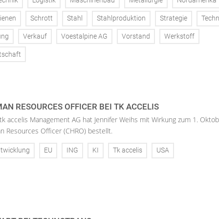
echnik
Logistik
Maschinenbau
Metallurgie
Nordamerika
ienen
Schrott
Stahl
Stahlproduktion
Strategie
Techn
ung
Verkauf
Voestalpine AG
Vorstand
Werkstoff
tschaft
AN RESOURCES OFFICER BEI TK ACCELIS
 tk accelis Management AG hat Jennifer Weihs mit Wirkung zum 1. Oktob
n Resources Officer (CHRO) bestellt.
twicklung
EU
ING
KI
Tk accelis
USA