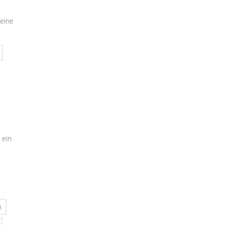
seine
 ein
n