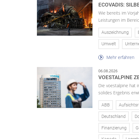
ECOVADIS: SILB
Wie bereits im Vorja
Leistungen im Bereic
Auszeichnung
Umwelt
Unter
Mehr erfahren
06.08.2026
VOESTALPINE ZE
Die voestalpine hat i
solides Ergebnis erwi
ABB
Aufsichtsr
Deutschland
D
Finanzierung
G