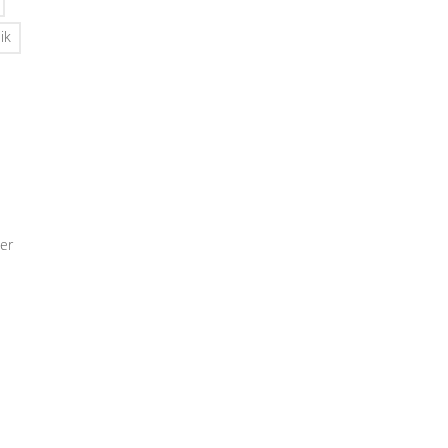
ik
er