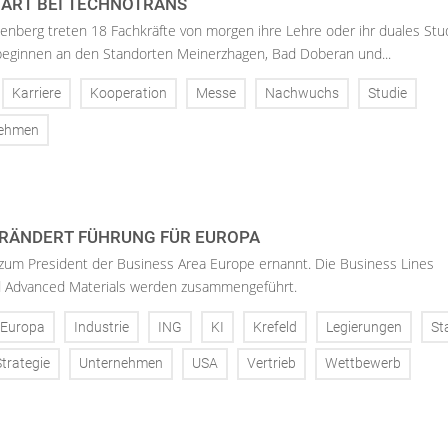
ART BEI TECHNOTRANS
enberg treten 18 Fachkräfte von morgen ihre Lehre oder ihr duales St
 beginnen an den Standorten Meinerzhagen, Bad Doberan und...
Karriere
Kooperation
Messe
Nachwuchs
Studie
nehmen
RÄNDERT FÜHRUNG FÜR EUROPA
 zum President der Business Area Europe ernannt. Die Business Lines
d Advanced Materials werden zusammengeführt.
Europa
Industrie
ING
KI
Krefeld
Legierungen
St
Strategie
Unternehmen
USA
Vertrieb
Wettbewerb