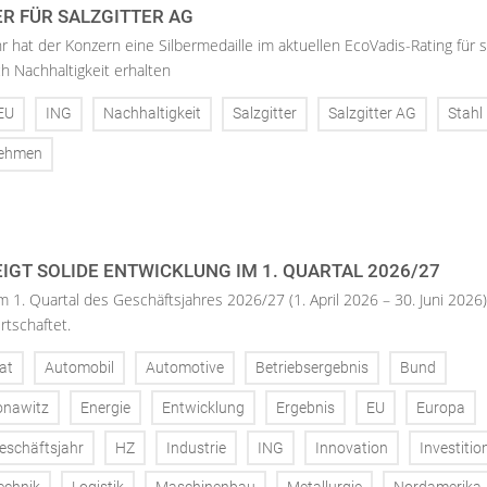
ER FÜR SALZGITTER AG
hr hat der Konzern eine Silbermedaille im aktuellen EcoVadis-Rating für 
h Nachhaltigkeit erhalten
EU
ING
Nachhaltigkeit
Salzgitter
Salzgitter AG
Stahl
nehmen
IGT SOLIDE ENTWICKLUNG IM 1. QUARTAL 2026/27
m 1. Quartal des Geschäftsjahres 2026/27 (1. April 2026 – 30. Juni 2026)
rtschaftet.
at
Automobil
Automotive
Betriebsergebnis
Bund
onawitz
Energie
Entwicklung
Ergebnis
EU
Europa
eschäftsjahr
HZ
Industrie
ING
Innovation
Investitio