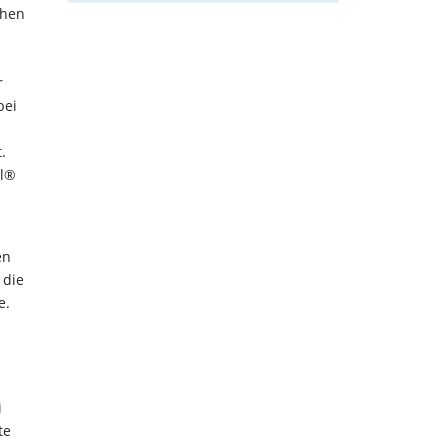
chen
r
bei
.
el®
en
 die
e.
i
te