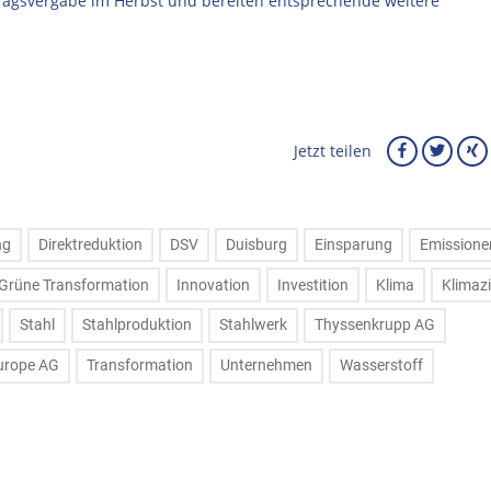
tragsvergabe im Herbst und bereiten entsprechende weitere
Jetzt teilen
ng
Direktreduktion
DSV
Duisburg
Einsparung
Emissione
Grüne Transformation
Innovation
Investition
Klima
Klimazi
Stahl
Stahlproduktion
Stahlwerk
Thyssenkrupp AG
urope AG
Transformation
Unternehmen
Wasserstoff