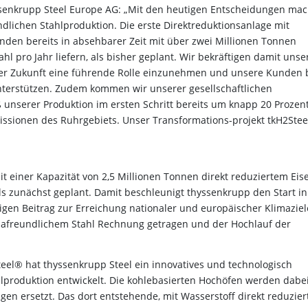
ssenkrupp Steel Europe AG: „Mit den heutigen Entscheidungen ma
lichen Stahlproduktion. Die erste Direktreduktionsanlage mit
den bereits in absehbarer Zeit mit über zwei Millionen Tonnen
 pro Jahr liefern, als bisher geplant. Wir bekräftigen damit unse
der Zukunft eine führende Rolle einzunehmen und unsere Kunden 
unterstützen. Zudem kommen wir unserer gesellschaftlichen
nserer Produktion im ersten Schritt bereits um knapp 20 Prozent
issionen des Ruhrgebiets. Unser Transformations-projekt tkH2Ste
t einer Kapazität von 2,5 Millionen Tonnen direkt reduziertem Eis
als zunächst geplant. Damit beschleunigt thyssenkrupp den Start in
igen Beitrag zur Erreichung nationaler und europäischer Klimaziel
mafreundlichem Stahl Rechnung getragen und der Hochlauf der
eel® hat thyssenkrupp Steel ein innovatives und technologisch
lproduktion entwickelt. Die kohlebasierten Hochöfen werden dabe
en ersetzt. Das dort entstehende, mit Wasserstoff direkt reduzier