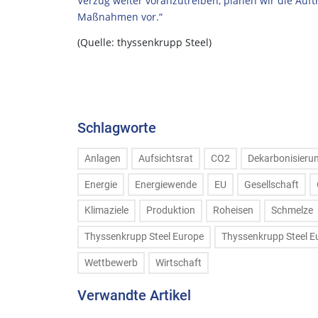
Verzug weiter voranzutreiben, planen wir die Auf
Maßnahmen vor.“
(Quelle: thyssenkrupp Steel)
Schlagworte
Anlagen
Aufsichtsrat
CO2
Dekarbonisieru
Energie
Energiewende
EU
Gesellschaft
Klimaziele
Produktion
Roheisen
Schmelze
Thyssenkrupp Steel Europe
Thyssenkrupp Steel E
Wettbewerb
Wirtschaft
Verwandte Artikel