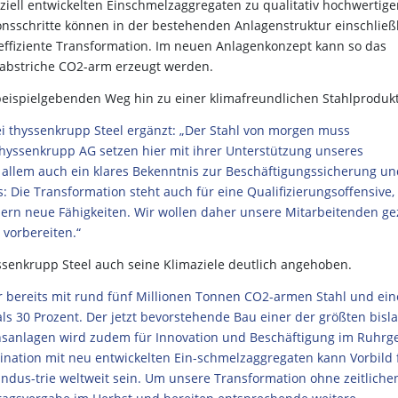
eziell entwickelten Einschmelzaggregaten zu qualitativ hochwertig
onsschritte können in der bestehenden Anlagenstruktur einschließ
effiziente Transformation. Im neuen Anlagenkonzept kann so das
sabstriche CO2-arm erzeugt werden.
 beispielgebenden Weg hin zu einer klimafreundlichen Stahlprodukt
ei thyssenkrupp Steel ergänzt: „Der Stahl von morgen muss
 thyssenkrupp AG setzen hier mit ihrer Unterstützung unseres
r allem auch ein klares Bekenntnis zur Beschäftigungssicherung u
: Die Transformation steht auch für eine Qualifizierungsoffensive,
ern neue Fähigkeiten. Wir wollen daher unsere Mitarbeitenden gez
 vorbereiten.“
ssenkrupp Steel auch seine Klimaziele deutlich angehoben.
r bereits mit rund fünf Millionen Tonnen CO2-armen Stahl und ein
ls 30 Prozent. Der jetzt bevorstehende Bau einer der größten bisl
nsanlagen wird zudem für Innovation und Beschäftigung im Ruhrg
ination mit neu entwickelten Ein-schmelzaggregaten kann Vorbild 
indus-trie weltweit sein. Um unsere Transformation ohne zeitliche