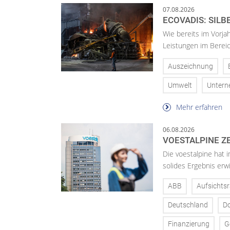
07.08.2026
ECOVADIS: SILB
Wie bereits im Vorja
Leistungen im Bereic
Auszeichnung
Umwelt
Unter
Mehr erfahren
06.08.2026
VOESTALPINE ZE
Die voestalpine hat i
solides Ergebnis erwi
ABB
Aufsichtsr
Deutschland
D
Finanzierung
G