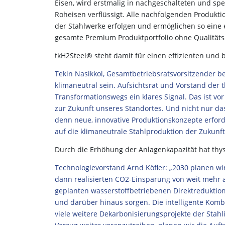
Eisen, wird erstmalig in nachgeschalteten und sp
Roheisen verflüssigt. Alle nachfolgenden Produkti
der Stahlwerke erfolgen und ermöglichen so eine 
gesamte Premium Produktportfolio ohne Qualität
tkH2Steel® steht damit für einen effizienten und
Tekin Nasikkol, Gesamtbetriebsratsvorsitzender b
klimaneutral sein. Aufsichtsrat und Vorstand der
Transformationswegs ein klares Signal. Das ist vo
zur Zukunft unseres Standortes. Und nicht nur das
denn neue, innovative Produktionskonzepte erford
auf die klimaneutrale Stahlproduktion der Zukunft
Durch die Erhöhung der Anlagenkapazität hat thy
Technologievorstand Arnd Köfler: „2030 planen wi
dann realisierten CO2-Einsparung von weit mehr a
geplanten wasserstoffbetriebenen Direktreduktio
und darüber hinaus sorgen. Die intelligente Komb
viele weitere Dekarbonisierungsprojekte der Stahl