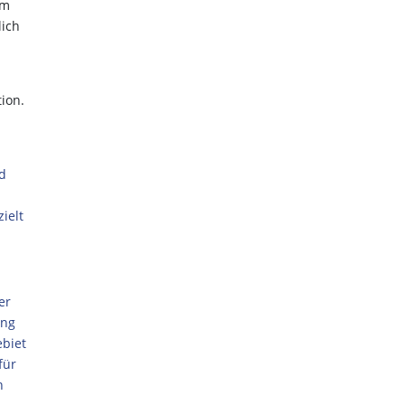
em
lich
ion.
nd
ielt
er
ang
ebiet
für
n