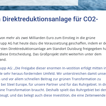
 Direktreduktionsanlage für CO2-
von mehr als zwei Milliarden Euro zum Einstieg in die grüne
krupp AG hat heute dazu die Voraussetzung geschaffen, indem er d
rsten Direktreduktionsanlage am Standort Duisburg freigegeben ha
 diese Entscheidung. Das Großprojekt steht weiterhin unter dem
Hand.
pp AG: „Die Freigabe dieser enormen In-vestition erfolgt mitten 
e sehr heraus-fordernden Umfeld. Wir unterstreichen damit unse
 und vor allem schnellen Beitrag zur grünen Transformation zu
m bei Steel Europe, für unsere Partner und für das Ruhrgebiet. In d
grüne Transformation braucht. Deshalb spielt das Ruhrgebiet bei de
eugt, und das belegt auch diese Investition, die eine Zeitenwende