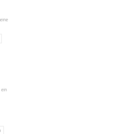
seine
 ein
n