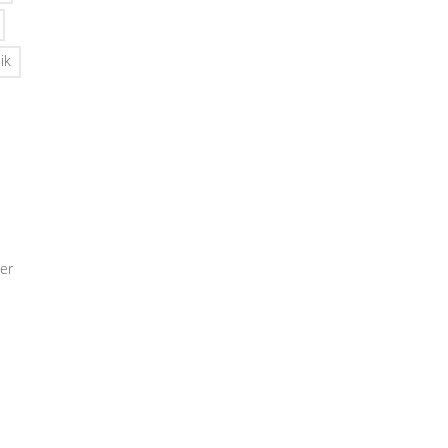
ik
er