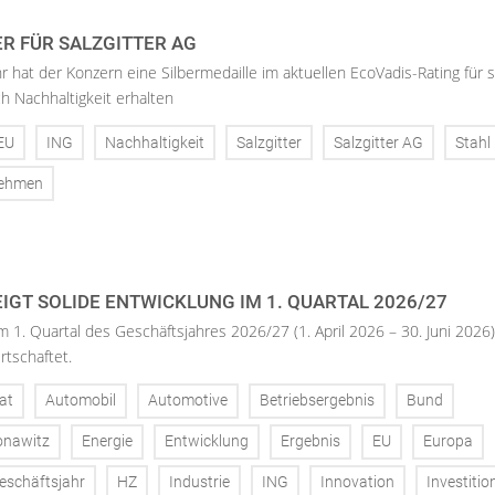
ER FÜR SALZGITTER AG
hr hat der Konzern eine Silbermedaille im aktuellen EcoVadis-Rating für 
h Nachhaltigkeit erhalten
EU
ING
Nachhaltigkeit
Salzgitter
Salzgitter AG
Stahl
nehmen
IGT SOLIDE ENTWICKLUNG IM 1. QUARTAL 2026/27
m 1. Quartal des Geschäftsjahres 2026/27 (1. April 2026 – 30. Juni 2026)
rtschaftet.
at
Automobil
Automotive
Betriebsergebnis
Bund
onawitz
Energie
Entwicklung
Ergebnis
EU
Europa
eschäftsjahr
HZ
Industrie
ING
Innovation
Investitio