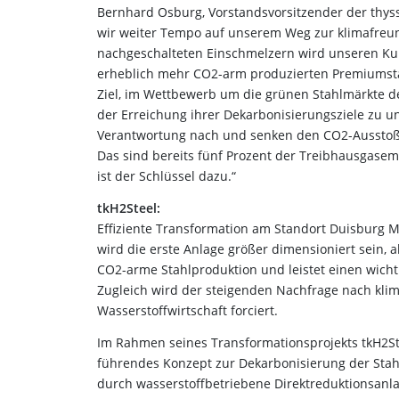
Bernhard Osburg, Vorstandsvorsitzender der thy
wir weiter Tempo auf unserem Weg zur klimafreund
nachgeschalteten Einschmelzern wird unseren Kun
erheblich mehr CO2-arm produzierten Premiumstahl
Ziel, im Wettbewerb um die grünen Stahlmärkte 
der Erreichung ihrer Dekarbonisierungsziele zu 
Verantwortung nach und senken den CO2-Ausstoß u
Das sind bereits fünf Prozent der Treibhausgasem
ist der Schlüssel dazu.“
tkH2Steel:
Effiziente Transformation am Standort Duisburg Mi
wird die erste Anlage größer dimensioniert sein, 
CO2-arme Stahlproduktion und leistet einen wicht
Zugleich wird der steigenden Nachfrage nach kli
Wasserstoffwirtschaft forciert.
Im Rahmen seines Transformationsprojekts tkH2St
führendes Konzept zur Dekarbonisierung der Stah
durch wasserstoffbetriebene Direktreduktionsanlag