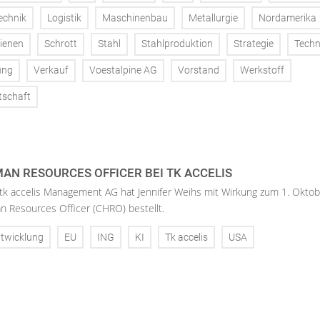
echnik
Logistik
Maschinenbau
Metallurgie
Nordamerika
ienen
Schrott
Stahl
Stahlproduktion
Strategie
Techn
ung
Verkauf
Voestalpine AG
Vorstand
Werkstoff
tschaft
AN RESOURCES OFFICER BEI TK ACCELIS
 tk accelis Management AG hat Jennifer Weihs mit Wirkung zum 1. Oktob
n Resources Officer (CHRO) bestellt.
twicklung
EU
ING
KI
Tk accelis
USA