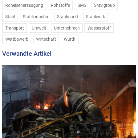
Roheisenerzeugung
Rohstoffe
SMS
SMS group
Stahl
Stahlindustrie
Stahlmarkt
Stahlwerk
Transport
Umwelt
Unternehmen
Wasserstoff
Wettbewerb
Wirtschaft
Wurth
Verwandte Artikel