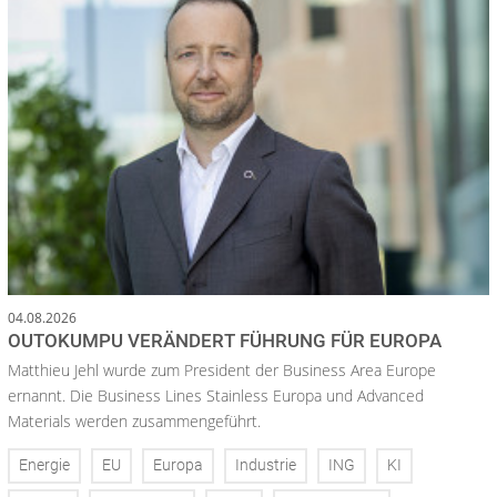
04.08.2026
OUTOKUMPU VERÄNDERT FÜHRUNG FÜR EUROPA
Matthieu Jehl wurde zum President der Business Area Europe
ernannt. Die Business Lines Stainless Europa und Advanced
Materials werden zusammengeführt.
Energie
EU
Europa
Industrie
ING
KI