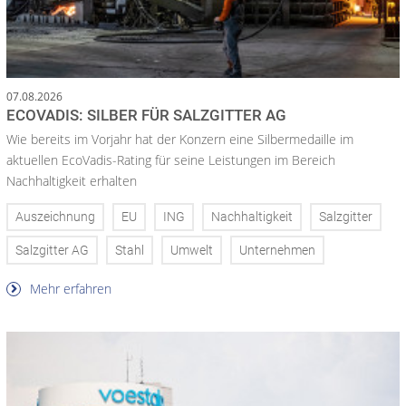
07.08.2026
ECOVADIS: SILBER FÜR SALZGITTER AG
Wie bereits im Vorjahr hat der Konzern eine Silbermedaille im
aktuellen EcoVadis-Rating für seine Leistungen im Bereich
Nachhaltigkeit erhalten
Auszeichnung
EU
ING
Nachhaltigkeit
Salzgitter
Salzgitter AG
Stahl
Umwelt
Unternehmen
Mehr erfahren