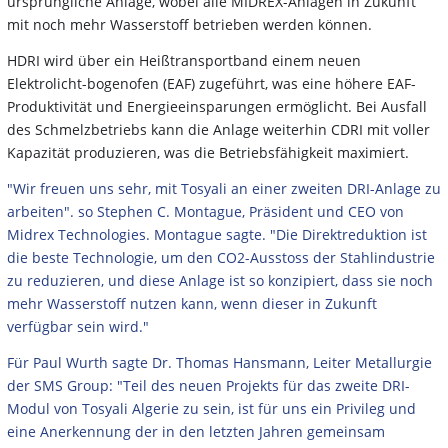
ursprüngliche Anlage, wobei alle MIDREX-Anlagen in Zukunft
mit noch mehr Wasserstoff betrieben werden können.
HDRI wird über ein Heißtransportband einem neuen
Elektrolicht-bogenofen (EAF) zugeführt, was eine höhere EAF-
Produktivität und Energieeinsparungen ermöglicht. Bei Ausfall
des Schmelzbetriebs kann die Anlage weiterhin CDRI mit voller
Kapazität produzieren, was die Betriebsfähigkeit maximiert.
"Wir freuen uns sehr, mit Tosyali an einer zweiten DRI-Anlage zu
arbeiten". so Stephen C. Montague, Präsident und CEO von
Midrex Technologies. Montague sagte. "Die Direktreduktion ist
die beste Technologie, um den CO2-Ausstoss der Stahlindustrie
zu reduzieren, und diese Anlage ist so konzipiert, dass sie noch
mehr Wasserstoff nutzen kann, wenn dieser in Zukunft
verfügbar sein wird."
Für Paul Wurth sagte Dr. Thomas Hansmann, Leiter Metallurgie
der SMS Group: "Teil des neuen Projekts für das zweite DRI-
Modul von Tosyali Algerie zu sein, ist für uns ein Privileg und
eine Anerkennung der in den letzten Jahren gemeinsam