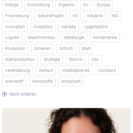
Energie
Entwicklung
Ergebnis
EU
Europa
Finanzierung
Geschäftsjahr
HZ
Industrie
ING
Innovation
Investition
Kanada
Lagertechnik
Logistik
Maschinenbau
Metallurgie
Nordamerika
Produktion
Schienen
Schrott
Stahl
Stahlproduktion
Strategie
Technik
USA
Vereinbarung
Verkauf
Voestalpine AG
Vorstand
Werkstoff
Werkstoffe
Wirtschaft
Mehr erfahren