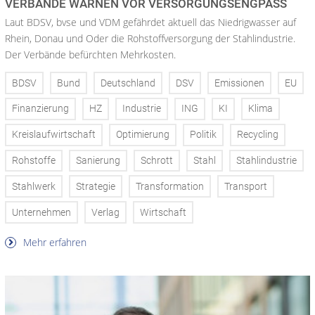
VERBÄNDE WARNEN VOR VERSORGUNGSENGPASS
Laut BDSV, bvse und VDM gefährdet aktuell das Niedrigwasser auf
Rhein, Donau und Oder die Rohstoffversorgung der Stahlindustrie.
Der Verbände befürchten Mehrkosten.
BDSV
Bund
Deutschland
DSV
Emissionen
EU
Finanzierung
HZ
Industrie
ING
KI
Klima
Kreislaufwirtschaft
Optimierung
Politik
Recycling
Rohstoffe
Sanierung
Schrott
Stahl
Stahlindustrie
Stahlwerk
Strategie
Transformation
Transport
Unternehmen
Verlag
Wirtschaft
Mehr erfahren