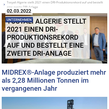
Tosyali Algerie stellt 2021 einen DRI-Produktionsrekord auf und bestellt
eine zweite DRI-Anlage
02.03.2022
TOSYALI ALGERIE STELLT
UNTERNEHMEN
2021 EINEN DRI-
PRODUKTIONSREKORD
AUF UND BESTELLT EINE
ZWEITE DRI-ANLAGE
MIDREX®-Anlage produziert mehr
als 2,28 Millionen Tonnen im
vergangenen Jahr