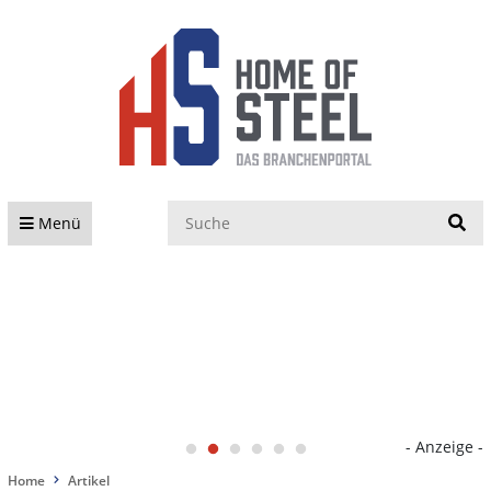
S
Menü
- Anzeige -
Home
Artikel