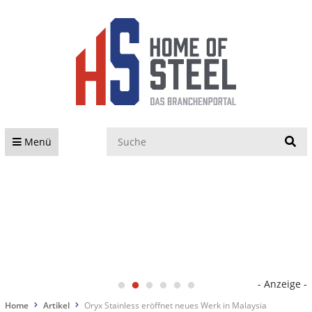
S
Menü
- Anzeige -
Home
Artikel
Oryx Stainless eröffnet neues Werk in Malaysia