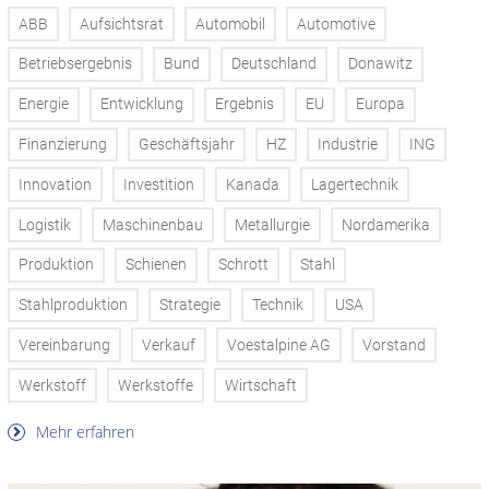
ABB
Aufsichtsrat
Automobil
Automotive
Betriebsergebnis
Bund
Deutschland
Donawitz
Energie
Entwicklung
Ergebnis
EU
Europa
Finanzierung
Geschäftsjahr
HZ
Industrie
ING
Innovation
Investition
Kanada
Lagertechnik
Logistik
Maschinenbau
Metallurgie
Nordamerika
Produktion
Schienen
Schrott
Stahl
Stahlproduktion
Strategie
Technik
USA
Vereinbarung
Verkauf
Voestalpine AG
Vorstand
Werkstoff
Werkstoffe
Wirtschaft
Mehr erfahren