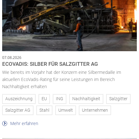
07.08.2026
ECOVADIS: SILBER FÜR SALZGITTER AG
Wie bereits im Vorjahr hat der Konzern eine Silbermedaille im
aktuellen EcoVadis-Rating für seine Leistungen im Bereich
Nachhaltigkeit erhalten
Auszeichnung
EU
ING
Nachhaltigkeit
Salzgitter
Salzgitter AG
Stahl
Umwelt
Unternehmen
Mehr erfahren