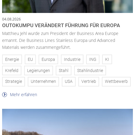
04.08.2026
OUTOKUMPU VERÄNDERT FÜHRUNG FÜR EUROPA
Matthieu Jehl wurde zum President der Business Area Europe
ernannt. Die Business Lines Stainless Europa und Advanced
Materials werden zusammengeführt.
Energie
EU
Europa
Industrie
ING
KI
Krefeld
Legierungen
Stahl
Stahlindustrie
Strategie
Unternehmen
USA
Vertrieb
Wettbewerb
Mehr erfahren