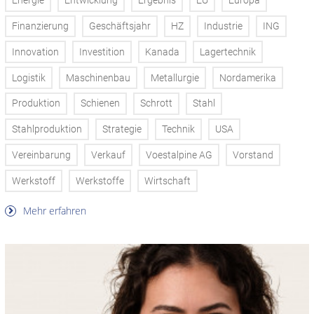
Energie
Entwicklung
Ergebnis
EU
Europa
Finanzierung
Geschäftsjahr
HZ
Industrie
ING
Innovation
Investition
Kanada
Lagertechnik
Logistik
Maschinenbau
Metallurgie
Nordamerika
Produktion
Schienen
Schrott
Stahl
Stahlproduktion
Strategie
Technik
USA
Vereinbarung
Verkauf
Voestalpine AG
Vorstand
Werkstoff
Werkstoffe
Wirtschaft
Mehr erfahren