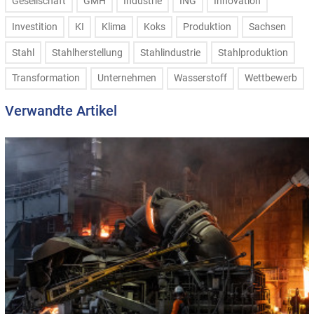
Gesellschaft
GMH
Industrie
ING
Innovation
Investition
KI
Klima
Koks
Produktion
Sachsen
Stahl
Stahlherstellung
Stahlindustrie
Stahlproduktion
Transformation
Unternehmen
Wasserstoff
Wettbewerb
Verwandte Artikel