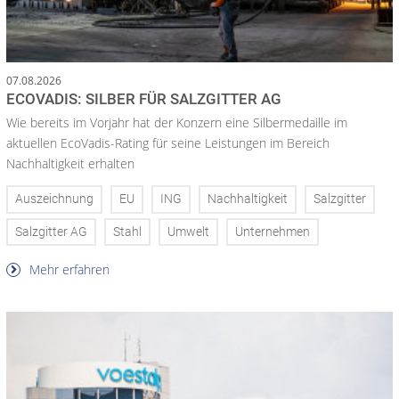
07.08.2026
ECOVADIS: SILBER FÜR SALZGITTER AG
Wie bereits im Vorjahr hat der Konzern eine Silbermedaille im
aktuellen EcoVadis-Rating für seine Leistungen im Bereich
Nachhaltigkeit erhalten
Auszeichnung
EU
ING
Nachhaltigkeit
Salzgitter
Salzgitter AG
Stahl
Umwelt
Unternehmen
Mehr erfahren