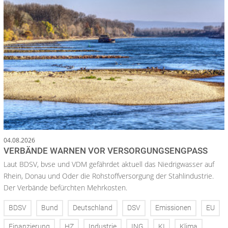
04.08.2026
VERBÄNDE WARNEN VOR VERSORGUNGSENGPASS
Laut BDSV, bvse und VDM gefährdet aktuell das Niedrigwasser auf
Rhein, Donau und Oder die Rohstoffversorgung der Stahlindustrie.
Der Verbände befürchten Mehrkosten.
BDSV
Bund
Deutschland
DSV
Emissionen
EU
Finanzierung
HZ
Industrie
ING
KI
Klima