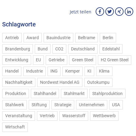
Jetzt teilen
Schlagworte
Antrieb
Award
Bauindustrie
Beltrame
Berlin
Brandenburg
Bund
CO2
Deutschland
Edelstahl
Entwicklung
EU
Getriebe
Green Steel
H2 Green Steel
Handel
Industrie
ING
Kemper
KI
Klima
Nachhaltigkeit
Nordwest Handel AG
Outokumpu
Produktion
Stahlhandel
Stahlmarkt
Stahlproduktion
Stahlwerk
Stiftung
Strategie
Unternehmen
USA
Veranstaltung
Vertrieb
Wasserstoff
Wettbewerb
Wirtschaft