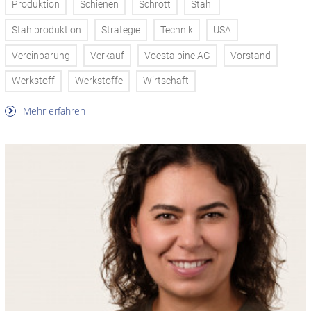
Produktion
Schienen
Schrott
Stahl
Stahlproduktion
Strategie
Technik
USA
Vereinbarung
Verkauf
Voestalpine AG
Vorstand
Werkstoff
Werkstoffe
Wirtschaft
Mehr erfahren