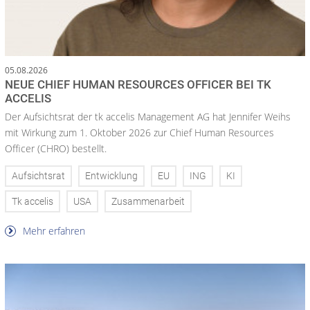
05.08.2026
NEUE CHIEF HUMAN RESOURCES OFFICER BEI TK
ACCELIS
Der Aufsichtsrat der tk accelis Management AG hat Jennifer Weihs
mit Wirkung zum 1. Oktober 2026 zur Chief Human Resources
Officer (CHRO) bestellt.
Aufsichtsrat
Entwicklung
EU
ING
KI
Tk accelis
USA
Zusammenarbeit
Mehr erfahren