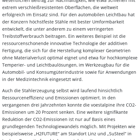
wesentlichen Beitrag zur Nachhaltigkeit, wie etwa Schienen mit
extrem verschleißresistenten Oberflächen, die weltweit
erfolgreich im Einsatz sind. Für den automobilen Leichtbau hat
der Konzern höchstfeste Stähle mit bester Umformbarkeit
entwickelt, die unter anderem zu einem verringerten
Treibstoffverbrauch beitragen. Ein weiteres Beispiel ist die
ressourcenschonende innovative Technologie der additiven
Fertigung, die sich für die Herstellung komplexer Geometrien
ohne Materialverlust optimal eignet und etwa für hochkomplexe
Temperier- und Leichtbaulösungen, im Werkzeugbau für die
Automobil- und Konsumgüterindustrie sowie für Anwendungen
in der Medizintechnik eingesetzt wird.
Auch die Stahlerzeugung selbst wird laufend hinsichtlich
Ressourceneffizienz und Emissionen optimiert. In den
vergangenen drei Jahrzehnten konnte die voestalpine ihre CO2-
Emissionen um 20 Prozent senken. Eine weitere signifikante
Reduktion der CO2-Emissionen ist nur auf Basis eines
grundlegenden Technologiewandels möglich. Mit Projekten wie
beispielsweise „H2FUTURE“ am Standort Linz und „SuSteel“ in