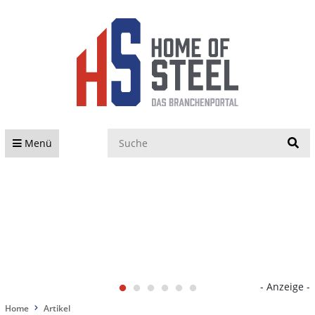
S
Menü
- Anzeige -
Home
Artikel