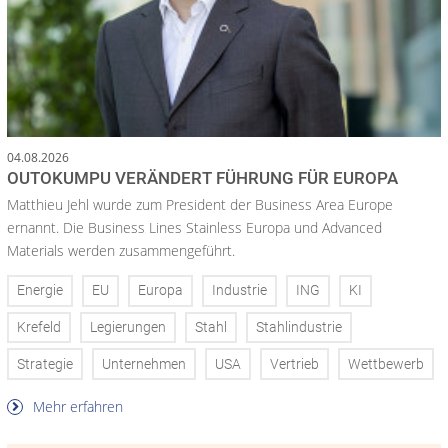
04.08.2026
OUTOKUMPU VERÄNDERT FÜHRUNG FÜR EUROPA
Matthieu Jehl wurde zum President der Business Area Europe
ernannt. Die Business Lines Stainless Europa und Advanced
Materials werden zusammengeführt.
Energie
EU
Europa
Industrie
ING
KI
Krefeld
Legierungen
Stahl
Stahlindustrie
Strategie
Unternehmen
USA
Vertrieb
Wettbewerb
Mehr erfahren