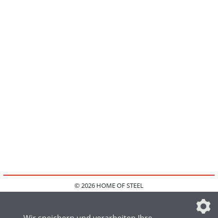
© 2026 HOME OF STEEL
HOME
KONTAKT
MEDIADATEN
DATENSCHUTZ
IMPRESSUM
FAQ
DATENSCHUTZEINSTELLUNGEN