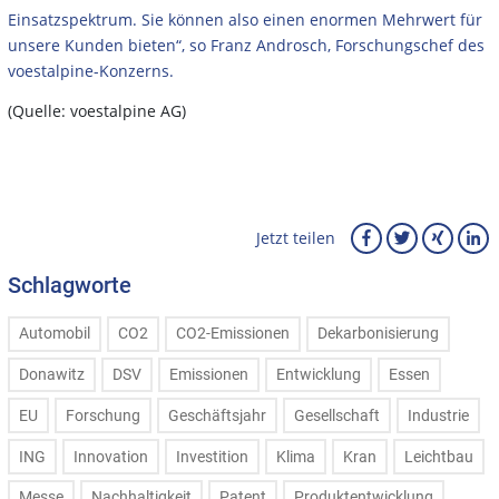
Einsatzspektrum. Sie können also einen enormen Mehrwert für
unsere Kunden bieten“, so Franz Androsch, Forschungschef des
voestalpine-Konzerns.
(Quelle: voestalpine AG)
Jetzt teilen
Schlagworte
Automobil
CO2
CO2-Emissionen
Dekarbonisierung
Donawitz
DSV
Emissionen
Entwicklung
Essen
EU
Forschung
Geschäftsjahr
Gesellschaft
Industrie
ING
Innovation
Investition
Klima
Kran
Leichtbau
Messe
Nachhaltigkeit
Patent
Produktentwicklung