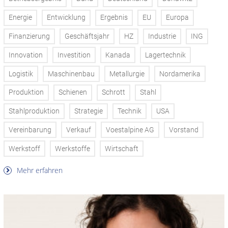
Energie
Entwicklung
Ergebnis
EU
Europa
Finanzierung
Geschäftsjahr
HZ
Industrie
ING
Innovation
Investition
Kanada
Lagertechnik
Logistik
Maschinenbau
Metallurgie
Nordamerika
Produktion
Schienen
Schrott
Stahl
Stahlproduktion
Strategie
Technik
USA
Vereinbarung
Verkauf
Voestalpine AG
Vorstand
Werkstoff
Werkstoffe
Wirtschaft
Mehr erfahren