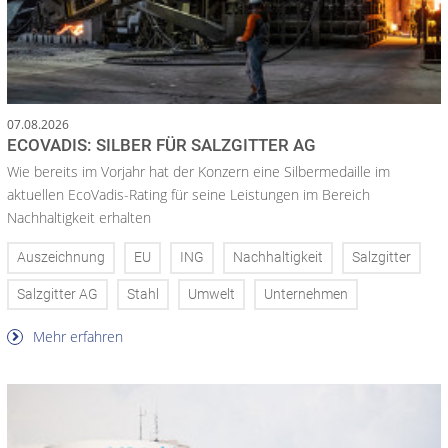
07.08.2026
ECOVADIS: SILBER FÜR SALZGITTER AG
Wie bereits im Vorjahr hat der Konzern eine Silbermedaille im
aktuellen EcoVadis-Rating für seine Leistungen im Bereich
Nachhaltigkeit erhalten
Auszeichnung
EU
ING
Nachhaltigkeit
Salzgitter
Salzgitter AG
Stahl
Umwelt
Unternehmen
Mehr erfahren